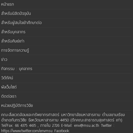
หน้าแรก
สำหรับนิสิตปัจจุบัน
สำหรับผู้สนใจเข้าศึกษาต่อ
สำหรับบุคลากร
สำหรับศิษย์เก่า
การจัดการความรู้
ข่าว
กิจกรรม : บุคลากร
วิดีทัศน์
ผังเว็บไซต์
ติดต่อเรา
หน่วยปฏิบัติการวิจัย
คณะสิ่งแวดล้อมและทรัพยากรศาสตร์ มหาวิทยาลัยมหาสารคาม ตำบลขามเรียง
อำเภอกันทรวิชัย จังหวัดมหาสารคาม 44150 (ตึกคณะสาธารณสุขศาสตร์ เก่า)
Tel/Fax: 66 4375 4435 , ภายใน 2726 E-Mail: env@msu.ac.th Twitter :
https://www.twitter.com/envmsu Facebook: