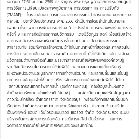
เมื่อวันที่ 27-31 มีนาคม 2566 ดร.ธายุกร พระบำรุง ผู้อำนวยการหน่วยปฏิบัติ
การวิจัยการเปลี่ยนแปลงสภาพภูมิอากาศ การบรรเทา และการปรับตัว
(CMARE) ได้ร่วมสัมมนาการเครือข่ายการบรรเทาสาธารณภัยของกระทรวง
กลาโหม ประจำปีงบประมาณ พ.ศ. 2566 ดำเนินการโดยสำนักนโยบายและ
แผนกลาโหม ผ่านการฝึกอบรม เรื่อง “การประสานงานระหว่างพลเรือน-ทหาร
ครั้งที่ 9 และการจัดนิทรรศการนวัตกรรม โดยมีวัตถุประสงค์ เพื่อเสริมสร้าง
ความร่วมมือระหว่างพลเรือนกับทหารในงานด้านการป้องกันและบรรเทา
สาธารณภัย รวมถึงการสร้างความเข้าใจในบทบาทหน้าที่ของแต่ละภาคส่วนใน
การจัดการความเสี่ยงจากสาธารณภัย นอกจากนี้ ยังได้จัดนิทรรศการแสดง
นวัตกรรมด้านการป้องกันและบรรเทาสาธารณภัยเพื่อเผยแพร่องค์ความรู้
รวมถึงนวัตกรรมในการตอบโต้ภัยพิบัติ ตลอดจนการแลกเปลี่ยนเรียนรู้
ระหว่างหน่วยงานและบูรณาการการทำงานร่วมกัน และแลกเปลี่ยนและเรียนรู้
องค์กรภาคข้อมูลเพื่อใช้ในการบริหารจัดการความเสี่ยงจากภัยพิบัติ ได้แก่
สถาบันสารสนเทศทรัพยากรน้ำ (องค์การมหาชน) คลังข้อมูลน้ำแห่งชาติ
สำนักงานทรัพยากรน้ำแห่งชาติ (สทนช.) และสถานีควบคุมและรับสัญญาณ
ดาวเทียมไทยโชต อำเภอศรีราชา จังหวัดชลบุรี พร้อมทั้งการแลกเปลี่ยนบท
เรียนการดำเนินการจากหน่วยงานภาครัฐและเอกชน ประกอบด้วย บริษัท
เอ็นพีซีเซฟตี้ แอนด์ เอ็นไวรอนเมนทอล เซอร์วิส จำกัด จังหวัดระยอง ระบบ
บริหารจัดการสถานการณ์ฉุกเฉิน กรณีสารเคมี/น้ำมันรั่วไหล และการ
จัดการสาธารณภัยในพื้นที่ชายฝังทะเลของประเทศไทย …
Read More »