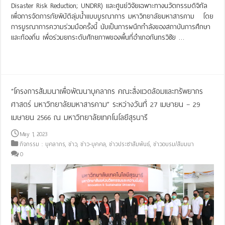
Disaster Risk Reduction; UNDRR) และศูนย์วิจัยเฉพาะทางนวัตกรรมดิจิทัล
เพื่อการจัดการภัยพิบัติลุ่มน้ำแบบบูรณาการ มหาวิทยาลัยมหาสารคาม โดย
การบูรณาการความร่วมมือครั้งนี้ นับเป็นการผนึกกำลังของสถาบันการศึกษา
และท้องถิ่น เพื่อร่วมยกระดับศักยภาพของพื้นที่อำเภอกันทรวิชัย …
Read More »
“โครงการสัมมนาเพื่อพัฒนาบุคลากร คณะสิ่งแวดล้อมและทรัพยากร
ศาสตร์ มหาวิทยาลัยมหาสารคาม” ระหว่างวันที่ 27 เมษายน – 29
เมษายน 2566 ณ มหาวิทยาลัยเทคโนโลยีสุรนารี
May 1, 2023
กิจกรรม : บุคลากร
,
ข่าว
,
ข่าว-บุคคล
,
ข่าวประชาสัมพันธ์
,
ข่าวอบรม/สัมมนา
0