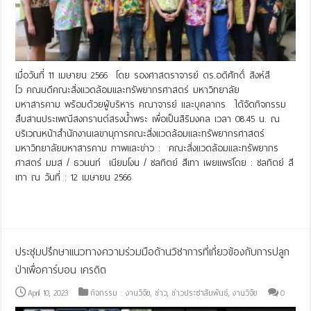
เมื่อวันที่ 11 เมษายน 2566 โดย รองศาสตราจารย์ ดร.อดิศักดิ์ สิงห์สี
โว คณบดีคณะสิ่งแวดล้อมและทรัพยากรศาสตร์ มหาวิทยาลัย
มหาสารคาม พร้อมด้วยผู้บริหาร คณาจารย์ และบุคลากร ได้จัดกิจกรรม
สืบสานประเพณีสงกรานต์สรงน้ำพระ เพื่อเป็นสิริมงคล เวลา 08.45 น. ณ
บริเวณหน้าสำนักงานเลขานุการคณะสิ่งแวดล้อมและทรัพยากรศาสตร์
มหาวิทยาลัยมหาสารคาม ภาพและข่าว : คณะสิ่งแวดล้อมและทรัพยากร
ศาสตร์ มมส / ธวนนท์ เนียมโงน / ชลทิตย์ สีเทา เผยแพร่โดย : ชลทิตย์ สี
เทา ณ วันที่ : 12 เมษายน 2566
Read More »
ประชุมปรึกษาแนวทางความร่วมมือด้านวิชาการที่เกี่ยวข้องกับการปลูก
ป่าเพื่อคาร์บอน เครดิต
April 10, 2023
กิจกรรม : งานวิจัย
,
ข่าว
,
ข่าวประชาสัมพันธ์
,
งานวิจัย
0