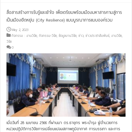
สื่อสารสร้างการรับรู้และเข้าใจ เพื่อเตรียมพร้อมเมืองมหาสารคามสู่การ
เป็นเมืองยืดหยุ่น (City Resilience) แบบบูรณาการแบบองค์รวม
May 2, 2023
กิจกรรม : งานวิจัย
,
กิจกรรม-วิจัย
,
ข้อมูลงานวิจัย
,
ข่าว
,
ข่าวประชาสัมพันธ์
,
งานวิจัย
,
วิจัย
0
เมื่อวันที่ 28 เมษายน 2566 ที่ผ่านมา ดร.ธายุกร พระบำรุง ผู้อำนวยการ
หน่วยปฏิบัติการวิจัยการเปลี่ยนแปลงสภาพภูมิอากาศ การบรรเทา และการ