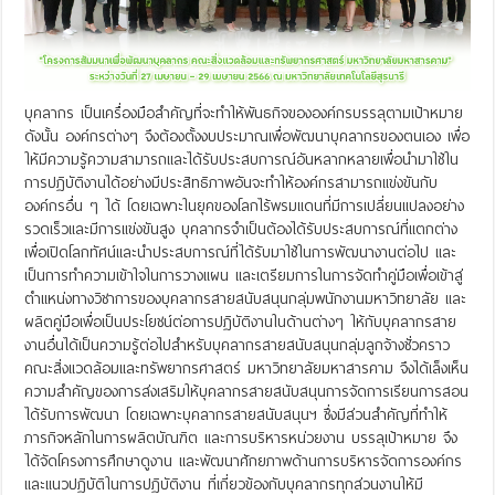
บุคลากร เป็นเครื่องมือสำคัญที่จะทำให้พันธกิจขององค์กรบรรลุตามเป้าหมาย
ดังนั้น องค์กรต่างๆ จึงต้องตั้งงบประมาณเพื่อพัฒนาบุคลากรของตนเอง เพื่อ
ให้มีความรู้ความสามารถและได้รับประสบการณ์อันหลากหลายเพื่อนำมาใช้ใน
การปฏิบัติงานได้อย่างมีประสิทธิภาพอันจะทำให้องค์กรสามารถแข่งขันกับ
องค์กรอื่น ๆ ได้ โดยเฉพาะในยุคของโลกไร้พรมแดนที่มีการเปลี่ยนแปลงอย่าง
รวดเร็วและมีการแข่งขันสูง บุคลากรจำเป็นต้องได้รับประสบการณ์ที่แตกต่าง
เพื่อเปิดโลกทัศน์และนำประสบการณ์ที่ได้รับมาใช้ในการพัฒนางานต่อไป และ
เป็นการทำความเข้าใจในการวางแผน และเตรียมการในการจัดทำคู่มือเพื่อเข้าสู่
ตำแหน่งทางวิชาการของบุคลากรสายสนับสนุนกลุ่มพนักงานมหาวิทยาลัย และ
ผลิตคู่มือเพื่อเป็นประโยชน์ต่อการปฏิบัติงานในด้านต่างๆ ให้กับบุคลากรสาย
งานอื่นได้เป็นความรู้ต่อไปสำหรับบุคลากรสายสนับสนุนกลุ่มลูกจ้างชั่วคราว
คณะสิ่งแวดล้อมและทรัพยากรศาสตร์ มหาวิทยาลัยมหาสารคาม จึงได้เล็งเห็น
ความสำคัญของการส่งเสริมให้บุคลากรสายสนับสนุนการจัดการเรียนการสอน
ได้รับการพัฒนา โดยเฉพาะบุคลากรสายสนับสนุนฯ ซึ่งมีส่วนสำคัญที่ทำให้
ภารกิจหลักในการผลิตบัณฑิต และการบริหารหน่วยงาน บรรลุเป้าหมาย จึง
ได้จัดโครงการศึกษาดูงาน และพัฒนาศักยภาพด้านการบริหารจัดการองค์กร
และแนวปฏิบัติในการปฏิบัติงาน ที่เกี่ยวข้องกับบุคลากรทุกส่วนงานให้มี