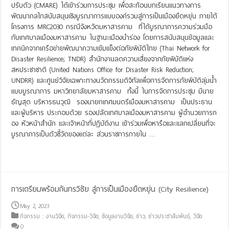
ปรับตัว (CMARE) ได้เข้าร่วมการประชุม เพื่อสะท้อนบทเรียนแนวทางการ
พัฒนากลไกสนับสนุนเชิงบูรณาการแบบองค์รวมสู่การเป็นเมืองยืดหยุ่น ภายใต้
โครงการ MRC2030 กรณีจังหวัดมหาสารคาม ที่ได้บูรณาการความร่วมมือ
กับเทศบาลเมืองมหาสารคาม ในฐานะเมืองนำร่อง โดยการสนับสนุนข้อมูลและ
เทคนิคจากเครือข่ายพัฒนาความเข้มแข็งต่อภัยพิบัติไทย (Thai Network for
Disaster Resilience; TNDR) สำนักงานลดความเสี่ยงจากภัยพิบัติแห่ง
สหประชาชาติ (United Nations Office for Disaster Risk Reduction;
UNDRR) และศูนย์วิจัยเฉพาะทางนวัตกรรมดิจิทัลเพื่อการจัดการภัยพิบัติลุ่มน้ำ
แบบบูรณาการ มหาวิทยาลัยมหาสารคาม ทั้งนี้ ในการจัดการประชุม มีนาย
ธัญสุต บริหารธนวุฒิ รองนายกเทศมนตรีเมืองมหาสารคาม เป็นประธาน
และผู้บริหาร ประกอบด้วย รองปลัดเทศบาลเมืองมหาสารคาม ผู้อำนวยการก
อง หัวหน้าสำนัก และเจ้าหน้าที่ปฏิบัติงาน เข้าร่วมเพื่อหารือและแลกเปลี่ยนที่จะ
บูรณาการเป็นตัวชี้วัดของแต่ละ ส่วนราชการภายใน …
Read More »
การเตรียมพร้อมกันทรวิชัย สู่การเป็นเมืองยืดหยุ่น (City Resilience)
May 2, 2023
กิจกรรม : งานวิจัย
,
กิจกรรม-วิจัย
,
ข้อมูลงานวิจัย
,
ข่าว
,
ข่าวประชาสัมพันธ์
,
วิจัย
0