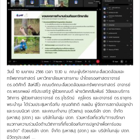
วันนี้ 10 เมษายน 2566 เวลา 13.30 น. คณะผู้บริหารคณะสิ่งแวดล้อมและ
ทรัพยากรศาสตร์ มหาวิทยาลัยมหาสารคาม นำโดยรองศาสตราจารย์
ดร.อดิศักดิ์ สิงห์สีโว คณบดีคณะสิ่งแวดล้อมและทรัพยากรศาสตร์ อาจารย์
ดร.พรรคพงษ์ ศรีประเสริฐ ผู้ช่วยคณบดี ฝ่ายวิเทศสัมพันธ์ วิจัยและบริการ
วิชาการ ผู้ช่วยศาสตราจารย์ ดร.จุไรรัตน์ คุรุโคตร และอาจารย์ ดร.ธายุกร
พระบำรุง ได้ร่วมประชุมหารือกับ คุณอภิชาติ คงแป้น ผู้จัดการสถาบันปลูกป่า
และระบบนิเวศ ปตท. และคณะทำงาน (ตัวแทน) ของบริษัท ปตท. จำกัด
(มหาชน) (ปตท.) และ บริษัทในกลุ่ม ปตท. ร่วมหารือเกี่ยวกับ“การปรึกษา
แนวทางความร่วมมือด้านวิชาการที่เกี่ยวข้องกับการปลูกป่าเพื่อคาร์บอน
เครดิต” ด้วยบริษัท ปตท. จำกัด (มหาชน) (ปตท.) และ บริษัทในกลุ่ม ปตท.
มีวัตถุประสงค์ …