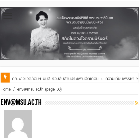
คณะสิ่งแวดล้อมฯ มมส ร่วมสืบสานประเพณีฮีตเดือน ๘ ถวายเทียนพรรษา ๒๙ 
คณะสิ่งแวดล้อมฯ มมส ร่วมต้อนรับและแลกเปลี่ยนเรียนรู้กับบัณฑิตวิทย
Home
/
env@msu.ac.th
(page 50)
env@msu.ac.th