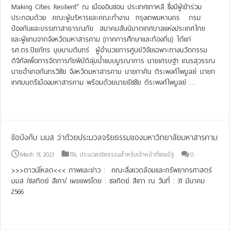
Making Cities Resilient” ณ เมืองอินชอน ประเทศเกาหลี ซึ่งมีผู้เข้าร่วม
ประกอบด้วย คณะผู้บริหารและคณะทำงาน กรุงเทพมหานคร กรม
ป้องกันและบรรเทาสาธารณภัย สมาคมสันนิบาตเทศบาลแห่งประเทศไทย
และผู้แทนจากจังหวัดมหาสารคาม (ภาคการศึกษาและท้องถิ่น) ได้แก่
รศ.ดร.ปิยภัทร บุษบาบดินทร์ ผู้อำนวยการศูนย์วิจัยเฉพาะทางนวัตกรรม
ดิจิทัลเพื่อการจัดการภัยพิบัติลุ่มน้ำแบบบูรณาการ นายเศรษฐา เณรสุวรรณ
นายอำเภอกันทรวิชัย จังหวัดมหาสารคาม นายภาคิน ติระพงศ์ไพบูลย์ นายก
เทศมนตรีเมืองมหาสารคาม พร้อมด้วยนายธัชชัย ติระพงศ์ไพบูลย์ …
Read More »
ข้อบังคับ มมส ว่าด้วยประมวลจริยธรรมของมหาวิทยาลัยมหาสารคาม
March 31, 2023
ITA
,
ประมวลจริยธรรมสำหรับเจ้าหน้าที่ของรัฐ
0
>>>ดาวน์โหลด<<< ภาพและข่าว : คณะสิ่งแวดล้อมและทรัพยากรศาสตร์
มมส /ชลทิตย์ สีเทา/ เผยแพร่โดย : ชลทิตย์ สีเทา ณ วันที่ : 31 มีนาคม
2566
Read More »