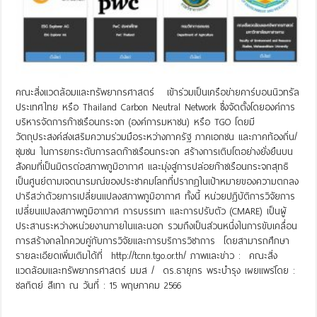
คณะสิ่งแวดล้อมและทรัพยากรศาสตร์ เข้าร่วมเป็นเครือข่ายคาร์บอนนิวทรัล
ประเทศไทย หรือ Thailand Carbon Neutral Network ซึ่งจัดตั้งโดยองค์การ
บริหารจัดการก๊าซเรือนกระจก (องค์การมหาชน) หรือ TGO โดยมี
วัตถุประสงค์ส่งเสริมความร่วมมือระหว่างภาครัฐ ภาคเอกชน และภาคท้องถิ่น/
ชุมชน ในการยกระดับการลดก๊าซเรือนกระจก สร้างการเติบโตอย่างยั่งยืนบน
สังคมที่เป็นมิตรต่อสภาพภูมิอากาศ และมุ่งสู่การปล่อยก๊าซเรือนกระจกสุทธิ
เป็นศูนย์ตามเจตนารมณ์ของประชาคมโลกที่ปรากฏในเป้าหมายของความตกลง
ปารีสว่าด้วยการเปลี่ยนแปลงสภาพภูมิอากาศ ทั้งนี้ หน่วยปฏิบัติการวิจัยการ
เปลี่ยนแปลงสภาพภูมิอากาศ การบรรเทา และการปรับตัว (CMARE) เป็นผู้
ประสานระหว่างหน่วยงานภายในและนอก รวมถึงเป็นส่วนหนึ่งในการขับเคลื่อน
การสร้างกลไกควบคู่กับการวิจัยและการบริการวิชาการ โดยสามารถศึกษา
รายละเอียดเพิ่มเติมได้ที่ http://tcnn.tgo.or.th/ ภาพและข่าว : คณะสิ่ง
แวดล้อมและทรัพยากรศาสตร์ มมส / ดร.ธายุกร พระบำรุง เผยแพร่โดย :
ชลทิตย์ สีเทา ณ วันที่ : 15 พฤษภาคม 2566
Read More »