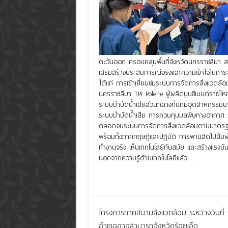
ตะวันออก ครอบคลุมพื้นที่จังหวัดนครราชสีมา สร
เสริมสร้างประสบการณ์จริงและความเข้าใจในการจ
ได้แก่ การเข้าเยี่ยมชมระบบการจัดการสิ่งแวดล้อม
นครราชสีมา TPI Polene ผู้ผลิตปูนซีเมนต์รายใหญ่ท
ระบบบำบัดน้ำเสียส่วนกลางที่นิคมอุตสาหกรรมบางปู
ระบบบำบัดน้ำเสีย การควบคุมมลพิษทางอากาศ 
ตลอดจนระบบการจัดการสิ่งแวดล้อมตามมาตรฐานส
พร้อมทั้งภาคทฤษฎีและปฏิบัติ การพานิสิตไปสัม
ทำงานจริง เห็นเทคโนโลยีทันสมัย และสร้างแรงบ
นอกจากความรู้ด้านเทคโนโลยีแล้ว …
Read More »
โครงการภาคสนามสิ่งแวดล้อม ระหว่างวันที
อำเภออาจสามารถจังหวัดร้อยเอ็ด