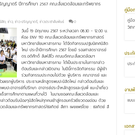
ปริญญาตรี ปีการศึกษา 2567 คณะสิ่งแวดล้อมและทรัพยากร
คู่มื
คู่ม
ิสิต
,
ข่าว
,
ข่าว-ปริญญาตรี
,
ข่าวประชาสัมพันธ์
0
วิชา
วันนี้ 19 มิถุนายน 2567 ระหว่างเวลา 08.30 – 12.00 น.
ห้อง ENV 110 คณะสิ่งแวดล้อมและทรัพยากรศาสตร์
มหาวิทยาลัยมหาสารคาม ได้จัดกิจกรรมปฐมนิเทศนิสิต
ใหม่ ประจำปีการศึกษา 2567 โดยมี รองศาสตราจารย์
ประก
ดร.อดิศักดิ์ สิงห์สีโว คณบดีคณะสิ่งแวดล้อมฯ
มหาวิทยาลัยมหาสารคาม ได้เป็นประธานในการกล่าว
ประ
ต้อนรับและกล่าวเปิดงาน ในปีนี้การจัดกิจกรรม มีผู้เข้า
ร่วมกิจกรรมประกอบไปด้วย ผู้บริหาร คณาจารย์ และ
วงแรกผู้บริหาร ประธานหลักสูตรพบปะนิสิตใหม่ กล่าวต้อนรับและ
ตพบปะอาจารย์ที่ปรึกษา อาจารย์ประจำหลักสูตรและรุ่นพี่ แนะนำเกี่ยว
งานพั
สำเร็จการศึกษาตามแผนที่วางไว้ ในนามของคณะสิ่งแวดล้อมและ
แบบส
วต้อนรับน้องๆนิสิตใหม่ทุกคนเข้าสู่ครอบครัวเขียวตองอ่อน ด้วย
งแวดล้อมและทรัพยากรศาสตร์/ชลทิตย์ สีเทา เผยแพร่โดย : ชลทิตย์ สี
เอกส