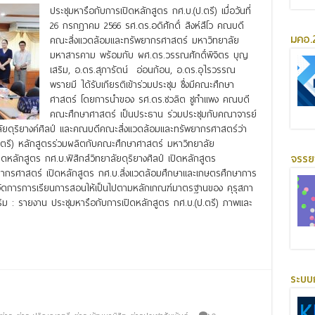
ประชุมหารือกับการเปิดหลักสูตร กศ.บ.(ป.ตรี) เมื่อวันที่
26 กรกฎาคม 2566 รศ.ดร.อดิศักดิ์ สิงห์สีโว คณบดี
มคอ.2
คณะสิ่งแวดล้อมและทรัพยากรศาสตร์ มหาวิทยาลัย
มหาสารคาม พร้อมกับ ผศ.ดร.วรรณศักดิ์พิจิตร บุญ
เสริม, อ.ดร.สุภารัตน์ อ่อนก้อน, อ.ดร.อุไรวรรณ
พรายมี ได้รับเกียรติเข้าร่วมประชุม ซึ่งมีคณะศึกษา
ศาสตร์ โดยการนำของ รศ.ดร.ชวลิต ชูกำแพง คณบดี
คณะศึกษาศาสตร์ เป็นประธาน ร่วมประชุมกับคณาจารย์
ดุริยางค์ศิลป์ และคณบดีคณะสิ่งแวดล้อมและทรัพยากรศาสตร์ว่า
ป.ตรี) หลักสูตรร่วมผลิตกับคณะศึกษาศาสตร์ มหาวิทยาลัย
จรร
ักสูตร กศ.บ.ฟิสิกส์วิทยาลัยดุริยางศิลป์ เปิดหลักสูตร
ากรศาสตร์ เปิดหลักสูตร กศ.บ.สิ่งแวดล้อมศึกษาและเกษตรศึกษาการ
นการจัดการการเรียนการสอนให้เป็นไปตามหลักเกณฑ์มาตรฐานของ คุรุสภา
ริม : รายงาน ประชุมหารือกับการเปิดหลักสูตร กศ.บ.(ป.ตรี) ภาพและ
ระบบ