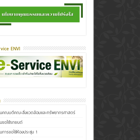
vice ENVI
น
ินคณบดีคณะสิ่งแวดล้อมและทรัพยากรศาสตร์
ินขอใช้รถยนต์
ินการขอใช้ห้องประชุม 1