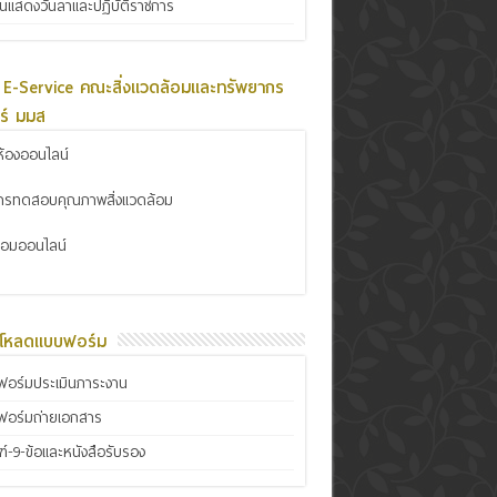
ินแสดงวันลาและปฏิบัติราชการ
 E-Service คณะสิ่งแวดล้อมและทรัพยากร
ร์ มมส
้องออนไลน์
การทดสอบคุณภาพสิ่งแวดล้อม
ซ่อมออนไลน์
์โหลดแบบฟอร์ม
อร์มประเมินภาระงาน
ฟอร์มถ่ายเอกสาร
์-9-ข้อและหนังสือรับรอง