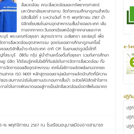
สิ่งแวดล้อม คณะสิ่งแวดล้อมและทรัพยากรศาสตร์
มหาวิทยาลัยมหาสารคาม จัดกิจกรรมศึกษาดูงานสำหรับ
นิสิตชั้นปีที่ 3 ระหว่างวันที่ 11-15 พฤศจิกายน 2567 นำ
นิสิตเยี่ยมชมโรงงานอุตสาหกรรมชั้นนำของประเทศ เส้น
ทางจากภาคตะวันออกเฉียงเหนือสู่ภาคกลางและภาค
ะบุรี พระนครศรีอยุธยา สมุทรปราการ ฉะเชิงเทรา และชลบุรี เพื่อ
ัดการสิ่งแวดล้อมอุตสาหกรรม จุดเด่นของการศึกษาดูงานครั้งนี้
e-Ser
ของบริษัทชั้นนำระดับประเทศ อาทิ CPF โรงงานแปรรูปเนื้อไก่ที่
ี่สระบุรี อิชิตัน กรุ๊ป ผู้นำด้านเครื่องดื่มที่อยุธยา รวมถึงการศึกษา
 นิสิต ได้เรียนรู้เทคโนโลยีที่ทันสมัยในการจัดการสิ่งแวดล้อม ทั้ง
การจัดการของเสียอุตสาหกรรม เทคโนโลยีการผลิตพลังงานจากขยะ
ากล ISO 14001 หลักสูตรของเรามุ่งเน้นการผลิตบัณฑิตที่มีความ
ผัสประสบการณ์จริงในสถานประกอบการชั้นนำ จะช่วยให้นิสิตเข้าใจการ
ันดาลใจในการพัฒนาตนเองสู่การเป็นนักสิ่งแวดล้อมมืออาชีพในอนาคต
ปฏิทิ
ปฏิท
ปฏิท
่ 5-16 พฤศจิกายน 2567 ณ โรงเรียนอนุบาลเมืองอาจสามารถ
ปฏิท