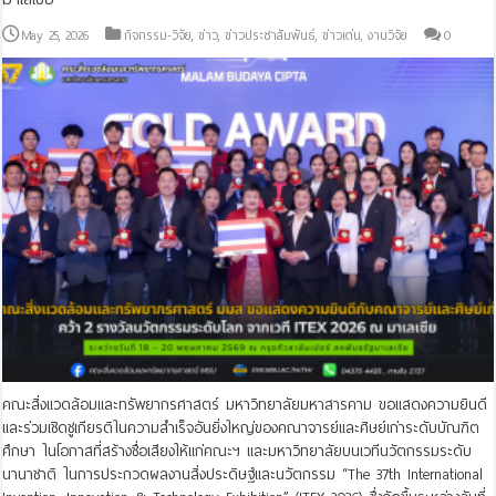
May 25, 2026
กิจกรรม-วิจัย
,
ข่าว
,
ข่าวประชาสัมพันธ์
,
ข่าวเด่น
,
งานวิจัย
0
คณะสิ่งแวดล้อมและทรัพยากรศาสตร์ มหาวิทยาลัยมหาสารคาม ขอแสดงความยินดี
และร่วมเชิดชูเกียรติในความสำเร็จอันยิ่งใหญ่ของคณาจารย์และศิษย์เก่าระดับบัณฑิต
ศึกษา ในโอกาสที่สร้างชื่อเสียงให้แก่คณะฯ และมหาวิทยาลัยบนเวทีนวัตกรรมระดับ
นานาชาติ ในการประกวดผลงานสิ่งประดิษฐ์และนวัตกรรม “The 37th International