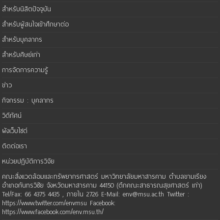
สำหรับนิสิตปัจจุบัน
สำหรับผู้สนใจเข้าศึกษาต่อ
สำหรับบุคลากร
สำหรับศิษย์เก่า
การจัดการความรู้
ข่าว
กิจกรรม : บุคลากร
วิดีทัศน์
ผังเว็บไซต์
ติดต่อเรา
หน่วยปฏิบัติการวิจัย
คณะสิ่งแวดล้อมและทรัพยากรศาสตร์ มหาวิทยาลัยมหาสารคาม ตำบลขามเรียง
อำเภอกันทรวิชัย จังหวัดมหาสารคาม 44150 (ตึกคณะสาธารณสุขศาสตร์ เก่า)
Tel/Fax: 66 4375 4435 , ภายใน 2726 E-Mail: env@msu.ac.th Twitter :
https://www.twitter.com/envmsu Facebook:
https://www.facebook.com/env.msu.th/