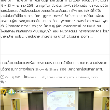
Invention, Innovation & Technology Exhibition” (ITEX 2026) ซึ่งจัดขึ้นระหว่างวันที่
18 – 20 พฤษภาคม 2569 ณ กรุงกัวลาลัมเปอร์ สหพันธรัฐมาเลเซีย โดยผลงานวิจัย
และนวัตกรรมด้านสิ่งแวดล้อมของคณะสิ่งแวดล้อมและทรัพยากรศาสตร์ที่ได้รับ
รางวัลในครั้งนี้คือ ผลงาน “Bio Eggcite Process” ซึ่งเป็นผลงานการวิจัยและพัฒนา
ของคณะผู้เชี่ยวชาญและนักวิจัย ประกอบด้วย: ผู้ช่วยศาสตราจารย์ ดร.อภิพงษ์ พุฒ
คำ ผู้ช่วยศาสตราจารย์ ดร.ยุวดี ไชยเชษฐ์ ผู้ช่วยศาสตราจารย์ ดร.นิพนธ์ ตัน
ไพบูลย์กุล) ทีมศิษย์เก่าระดับปริญญาโท คณะสิ่งแวดล้อมและทรัพยากรศาสตร์ ได้แก่
นายทีปกร พรไชย, นายสมชาย ลาดหาร และนางสาวสุวนันทร์ เจือคำ …
Read More »
คณะสิ่งแวดล้อมและทรัพยากรศาสตร์ มมส คว้าชัย! ทุกรายการ งานประกวด
นวัตกรรมทางการศึกษา Show & Share 2569 มหาวิทยาลัยมหาสารคาม
March 6, 2026
กิจกรรม : นิสิต
,
กิจกรรม-วิจัย
,
ข่าว
,
ข่าวประชาสัมพันธ์
,
ข่าวเด่น
0