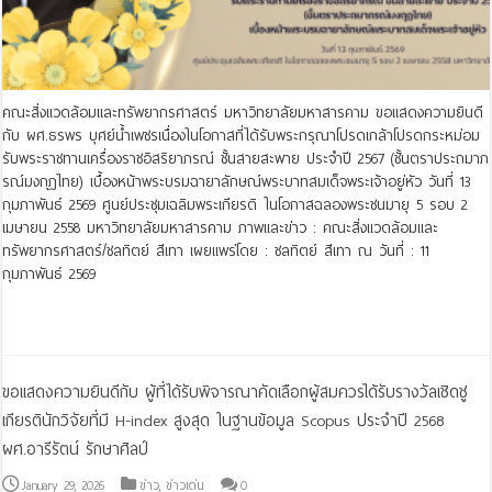
คณะสิ่งแวดล้อมและทรัพยากรศาสตร์ มหาวิทยาลัยมหาสารคาม ขอแสดงความยินดี
กับ ผศ.ธรพร บุศย์น้ำเพชรเนื่องในโอกาสที่ได้รับพระกรุณาโปรดเกล้าโปรดกระหม่อม
รับพระราชทานเครื่องราชอิสริยาภรณ์ ชั้นสายสะพาย ประจําปี 2567 (ชั้นตราประถมาภ
รณ์มงกุฏไทย) เบื้องหน้าพระบรมฉายาลักษณ์พระบาทสมเด็จพระเจ้าอยู่หัว วันที่ 13
กุมภาพันธ์ 2569 ศูนย์ประชุมเฉลิมพระเกียรติ ในโอกาสฉลองพระชนมายุ 5 รอบ 2
เมษายน 2558 มหาวิทยาลัยมหาสารคาม ภาพและข่าว : คณะสิ่งแวดล้อมและ
ทรัพยากรศาสตร์/ชลทิตย์ สีเทา เผยแพร่โดย : ชลทิตย์ สีเทา ณ วันที่ : 11
กุมภาพันธ์ 2569
Read More »
ขอแสดงความยินดีกับ ผู้ที่ได้รับพิจารณาคัดเลือกผู้สมควรได้รับรางวัลเชิดชู
เกียรตินักวิจัยที่มี H-index สูงสุด ในฐานข้อมูล Scopus ประจำปี 2568
ผศ.อารีรัตน์ รักษาศิลป์
January 29, 2026
ข่าว
,
ข่าวเด่น
0