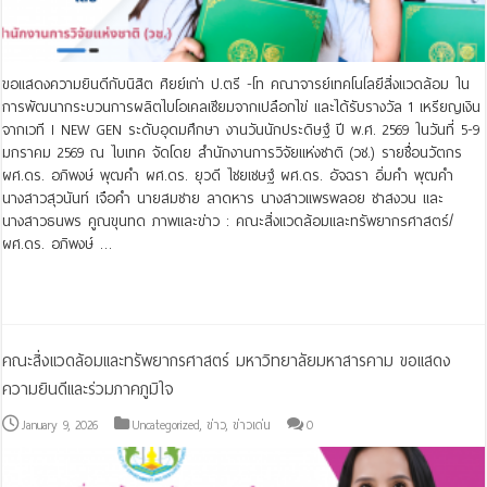
ขอแสดงความยินดีกับนิสิต ศิยย์เก่า ป.ตรี -โท คณาจารย์เทคโนโลยีสิ่งแวดล้อม ใน
การพัฒนากระบวนการผลิตไบโอเคลเซียมจากเปลือกไข่ และได้รับรางวัล 1 เหรียญเงิน
จากเวที I NEW GEN ระดับอุดมศึกษา งานวันนักประดิษฐ์ ปี พ.ศ. 2569 ในวันที่ 5-9
มกราคม 2569 ณ ไบเทค จัดโดย สำนักงานการวิจัยแห่งชาติ (วช.) รายชื่อนวัตกร
ผศ.ดร. อภิพงษ์ พุฒคำ ผศ.ดร. ยุวดี ไชยเชษฐ์ ผศ.ดร. อัจฉรา อิ่มคำ พุฒคำ
นางสาวสุวนันท์ เจือคำ นายสมชาย ลาดหาร นางสาวแพรพลอย ชาสงวน และ
นางสาวธนพร คูณขุนทด ภาพและข่าว : คณะสิ่งแวดล้อมและทรัพยากรศาสตร์/
ผศ.ดร. อภิพงษ์ …
Read More »
คณะสิ่งแวดล้อมและทรัพยากรศาสตร์ มหาวิทยาลัยมหาสารคาม ขอแสดง
ความยินดีและร่วมภาคภูมิใจ
January 9, 2026
Uncategorized
,
ข่าว
,
ข่าวเด่น
0