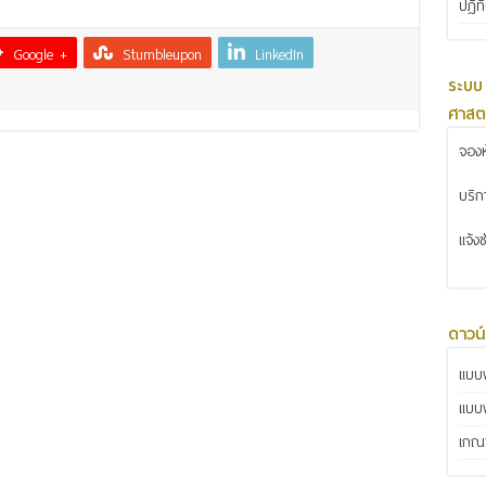
ปฏิท
Google +
Stumbleupon
LinkedIn
ระบบ
ศาสต
จองห
บริ
แจ้ง
ดาวน
แบบฟ
แบบ
เกณฑ