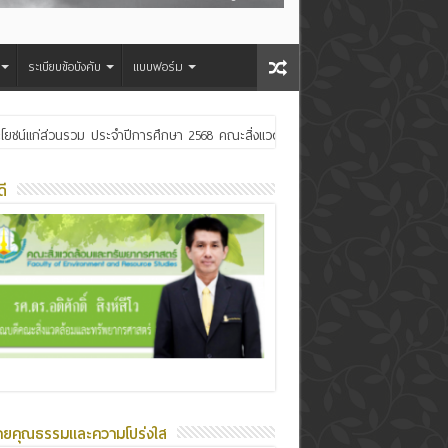
ระเบียบข้อบังคับ
แบบฟอร์ม
ประโยชน์แก่ส่วนรวม ประจำปีการศึกษา 2568 คณะสิ่งแวดล้อมและทรัพยากรศาสตร์
ระเจ้าอยู่หัว
ี
ายคุณธรรมและความโปร่งใส