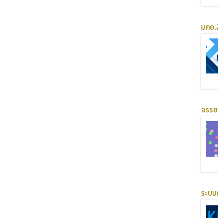
มคอ.2
จรร
ระบบ