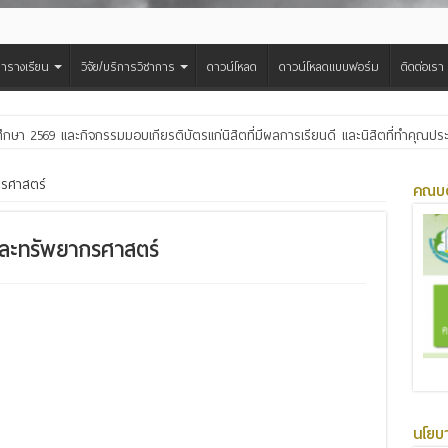
ารางเรียน
วิจัย/บริการวิชาการ
ดาวน์โหลด
ดาวน์โหลดแบบฟอร์ม
ติดต่อเรา
ศึกษา 2569 และกิจกรรมมอบเกียรติบัตรแก่นิสิตที่มีผลการเรียนดี และนิสิตที่ทำคุณ
สืบสานประเพณีฮีตเดือน ๘ ถวายเทียนพรรษา ๒๙ วัด เฉลิมพระเกียรติพระบาทสมเด็จพ
กรศาสตร์
คณบด
และทรัพยากรศาสตร์
นโยบ