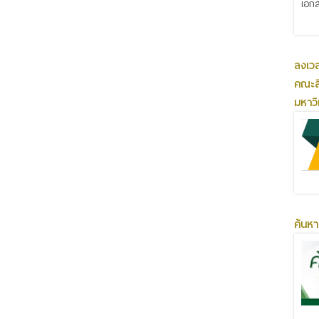
เอกส
ลงเว
คณะส
มหาว
ค้นหา