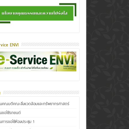
vice ENVI
น
ินคณบดีคณะสิ่งแวดล้อมและทรัพยากรศาสตร์
ินขอใช้รถยนต์
ินการขอใช้ห้องประชุม 1