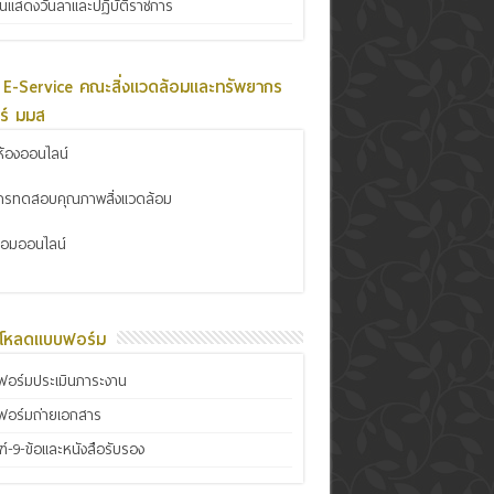
ินแสดงวันลาและปฏิบัติราชการ
 E-Service คณะสิ่งแวดล้อมและทรัพยากร
ร์ มมส
้องออนไลน์
การทดสอบคุณภาพสิ่งแวดล้อม
ซ่อมออนไลน์
์โหลดแบบฟอร์ม
อร์มประเมินภาระงาน
ฟอร์มถ่ายเอกสาร
์-9-ข้อและหนังสือรับรอง