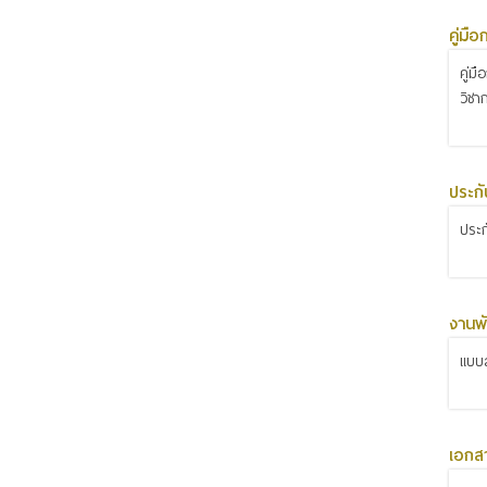
คู่มื
คู่ม
วิชา
ประก
ประ
งานพั
แบบส
เอกส