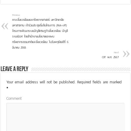
Previous
คณะสิ่งแวดล้อมและทรัพยากรศาสตร์ มหาวิทยาลัย
มหาสารคาม เข้าร่วมประชุมเริ่มต้นโครงการ (Kick-off)
โครงการพัฒนาระบบบัญชีเศรษฐกิจสิ่งแวดล้อม บัญชี
ระบบนิเวศ โดยสำนักงานนโยบายและแผน
ทรัพยากรธรรมชาติและสิ่งแวดล้อม ในวันพฤหัสบดีที่ 6
มีนาคม 2568
Next
OIT พ.ศ. 2567
Leave a Reply
Your email address will not be published.
Required fields are marked
*
Comment