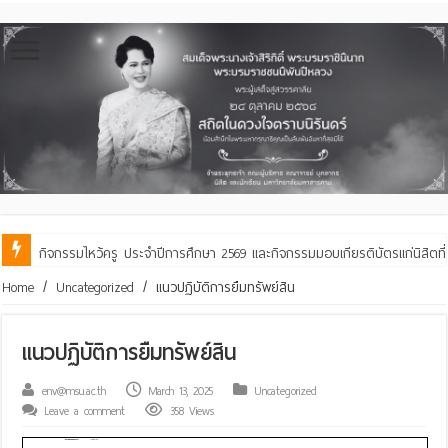
กิจกรรมไหว้ครู ประจำปีการศึกษา 2569 และกิจกรรมมอบเกียรติบัตรแก่นิสิตท
คณะสิ่งแวดล้อมฯ มมส ร่วมสืบสานประเพณีฮีตเดือน ๘ ถวายเทียนพรรษา ๒๙ 
Home
/
Uncategorized
/
แนวปฏิบัติการยืมทรัพย์สิน
แนวปฏิบัติการยืมทรัพย์สิน
env@msu.ac.th
March 13, 2025
Uncategorized
Leave a comment
358 Views