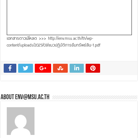
เอกสารดาวน์โหลด >>>
http://env.msu.ac.th/th/wp-
content/uploads/2025/03/แนวปฏฺิบัติการยืมทรัพย์สิน-1.pdf
About env@msu.ac.th