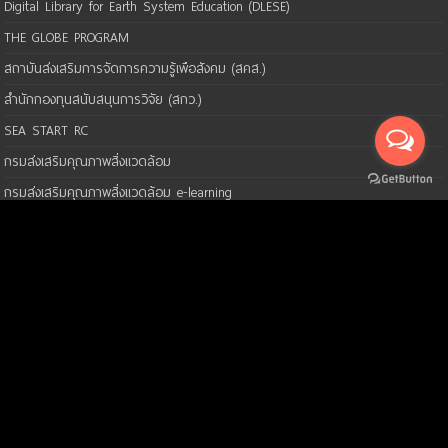
Digital Library for Earth System Education (DLESE)
THE GLOBE PROGRAM
สถาบันส่งเสริมการจัดการความรู้เพือสังคม (สคส.)
สำนักกองทุนสนับสนุนการวิจัย (สกว.)
SEA START RC
กรมส่งเสริมคุณภาพสิ่งแวดล้อม
กรมส่งเสริมคุณภาพสิ่งแวดล้อม e-learning
ทรูปลูกปัญญา
สอสท (TSHE)
สภาวิชาชีพวิทยาศาสตร์และเทคโนโลยี
กรมส่งเสริมคุณภาพสิ่งแวดล้อม e-learning
http://env.msu.ac.th/th/
© Copyright 2026, All Rights Reserved