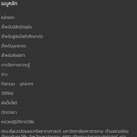
เมนูหลัก
หน้าแรก
สำหรับนิสิตปัจจุบัน
สำหรับผู้สนใจเข้าศึกษาต่อ
สำหรับบุคลากร
สำหรับศิษย์เก่า
การจัดการความรู้
ข่าว
กิจกรรม : บุคลากร
วิดีทัศน์
ผังเว็บไซต์
ติดต่อเรา
หน่วยปฏิบัติการวิจัย
คณะสิ่งแวดล้อมและทรัพยากรศาสตร์ มหาวิทยาลัยมหาสารคาม ตำบลขามเรียง
อำเภอกันทรวิชัย จังหวัดมหาสารคาม 44150 (ตึกคณะสาธารณสุขศาสตร์ เก่า)