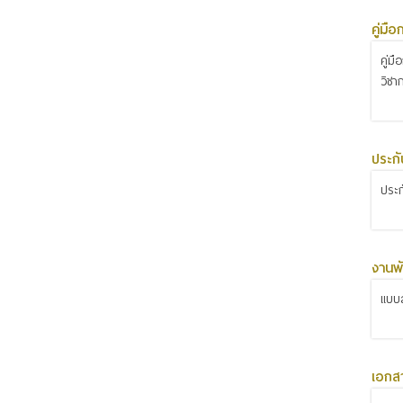
คู่มื
คู่ม
วิชา
ประก
ประ
งานพั
แบบส
เอกส