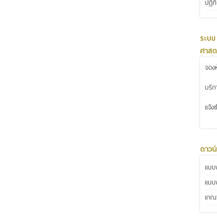
ปฏิท
ระบบ
ศาสต
จองห
บริ
แจ้ง
ดาวน
แบบฟ
แบบ
เกณฑ