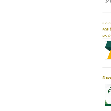
เอกส
ลงเว
คณะส
มหาว
ค้นหา