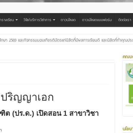
ารางเรียน
วิจัย/บริการวิชาการ
ดาวน์โหลด
ดาวน์โหลดแบบฟอร์ม
ติดต่อเรา
สืบสานประเพณีฮีตเดือน ๘ ถวายเทียนพรรษา ๒๙ วัด เฉลิมพระเกียรติพระบาทสมเด็จพ
คณบด
ับปริญญาเอก
ฑิต (ปร.ด.) เปิดสอน 1 สาขาวิชา
นโยบ
า