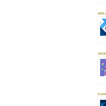
มคอ.2
จรร
ระบบ