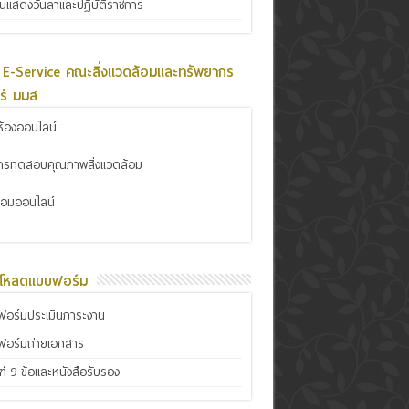
ินแสดงวันลาและปฏิบัติราชการ
 E-Service คณะสิ่งแวดล้อมและทรัพยากร
ร์ มมส
้องออนไลน์
การทดสอบคุณภาพสิ่งแวดล้อม
ซ่อมออนไลน์
์โหลดแบบฟอร์ม
อร์มประเมินภาระงาน
ฟอร์มถ่ายเอกสาร
์-9-ข้อและหนังสือรับรอง