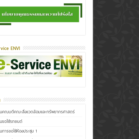
vice ENVI
น
ินคณบดีคณะสิ่งแวดล้อมและทรัพยากรศาสตร์
ินขอใช้รถยนต์
ินการขอใช้ห้องประชุม 1