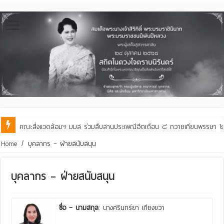
คณะสิ่งแวดล้อมฯ มมส ร่วมสืบสานประเพณีฮีตเดือน ๘ ถวายเทียนพรรษา ๒๙ 
Home
/
บุคลากร – ฝ่ายสนับสนุน
บุคลากร – ฝ่ายสนับสนุน
ชื่อ – นามสกุล
: นางศรินทร์ยา เกียงขวา