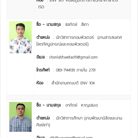
ห้อง
: ENV 307 ห้องปฏิบัติการทางวิทยาศาสาตร์
ISO
ชื่อ – นามสกุล
: ชลทิตย์ สีเทา
ตำแหน่ง
: นักวิชาการคอมพิวเตอร์ (งานสารสนเทศ
โสตทัศนูปกรณ์และคอมพิวเตอร์)
อีเมล
: chonlatitseetao11@gmail.com
โทรศัพท์
: 089-7144139 ภายใน 2731
ห้อง
: สำนักงานคณบดี ENV 104
ชื่อ – นามสกุล
: อาทิตย์ หาญเสมอ
ตำแหน่ง
: นักวิชาการศึกษา (งานพัฒนานิสิตและงาน
ศิษย์เก่า)
อีเมล
: athithansmer@gmail.com