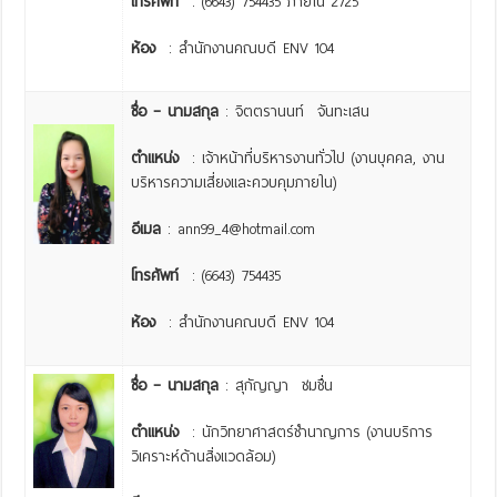
โทรศัพท์
: (6643) 754435 ภายใน 2725
ห้อง
: สำนักงานคณบดี ENV 104
ชื่อ – นามสกุล
: จิตตรานนท์ จันทะเสน
ตำแหน่ง
: เจ้าหน้าที่บริหารงานทั่วไป (งานบุคคล, งาน
บริหารความเสี่ยงและควบคุมภายใน)
อีเมล
: ann99_4@hotmail.com
โทรศัพท์
: (6643) 754435
ห้อง
: สำนักงานคณบดี ENV 104
ชื่อ – นามสกุล
: สุกัญญา ชมชื่น
ตำแหน่ง
: นักวิทยาศาสตร์ชำนาญการ (งานบริการ
วิเคราะห์ด้านสิ่งแวดล้อม)