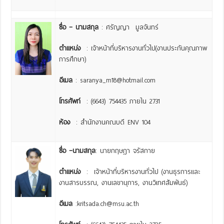
ชื่อ – นามสกุล
: ศรัญญา มูลจันทร์
ตำแหน่ง
: เจ้าหน้าที่บริหารงานทั่วไป(งานประกันคุณภาพ
การศึกษา)
อีเมล
: saranya_m18@hotmail.com
โทรศัพท์
: (6643) 754435 ภายใน 2731
ห้อง
: สำนักงานคณบดี ENV 104
ชื่อ –
นามสกุล
:
นายกฤษฎา จรัสกาย
ตำแหน่ง
: เจ้าหน้าที่บริหารงานทั่วไป (งานธุรการและ
งานสารบรรณ, งานเลขานุการ, งานวิเทศสัมพันธ์)
อีเมล
:kritsada.ch@msu.ac.th