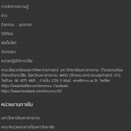
การจัดการความรู้
ข่าว
กิจกรรม : บุคลากร
วิดีทัศน์
ผังเว็บไซต์
ติดต่อเรา
หน่วยปฏิบัติการวิจัย
คณะสิ่งแวดล้อมและทรัพยากรศาสตร์ มหาวิทยาลัยมหาสารคาม ตำบลขามเรียง
อำเภอกันทรวิชัย จังหวัดมหาสารคาม 44150 (ตึกคณะสาธารณสุขศาสตร์ เก่า)
Tel/Fax: 66 4375 4435 , ภายใน 2726 E-Mail: env@msu.ac.th Twitter :
https://www.twitter.com/envmsu Facebook:
https://www.facebook.com/env.msu.th/
หน่วยงานภายใน
มหาวิทยาลัยมหาสารคาม
คณะ/หน่วยงานภายในมหาวิทยาลัย