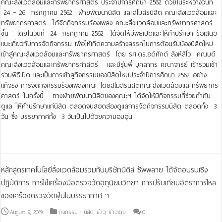
คณะสิ่งแวดล้อมและทรัพยากรศาสตร์ ประจำปีการศึกษา 2562 ด้วยในระหว่างวันที่
24 – 26 กรกฎาคม 2562 ฝ่ายพัฒนานิสิต และสโมสรนิสิต คณะสิ่งแวดล้อมและ
ทรัพยากรศาสตร์ ได้จัดกิจกรรมร้องเพลง คณะสิ่งแวดล้อมและทรัพยากรศาสตร์
ขึ้น โดยในวันที่ 24 กรกฎาคม 2562 ได้จัดให้มีพิธีเปิดและให้คำปรึกษา ข้อเสนอ
แนะเกี่ยวกับการจัดกิจกรรม เพื่อให้เกิดความสร้างสรรค์ในการต้อนรับน้องนิสิตใหม่
เข้าสู่คณะสิ่งแวดล้อมและทรัพยากรศาสตร์ โดย รศ.ดร.อดิศักด์ สิงห์สีโว คณบดี
คณะสิ่งแวดล้อมและทรัพยากรศาสตร์ และมีรุ่นพี่ บุคลากร คณาจารย์ เข้าร่วมเข้า
ร่วมพิธีเปิด และเป็นการเข้าสู่กิจกรรมของนิสิตใหม่ประจำปีการศึกษา 2562 อย่าง
แท้จริง การจัดกิจกรรมร้องเพลงคณะ โดยสโมสรนิสิตคณะสิ่งแวดล้อมและทรัพยากร
ศาสตร์ ในครั้งนี้ ทางฝ่ายพัฒนานิสิตของคณะฯ ได้จัดให้มีกิจกรรมที่ช่วยกำกับ
ดูแล ให้คำปรึกษาแก่นิสิต ตลอดจนสอดส่องดูแลการจัดกิจกรรมนิสิต ตลอดทั้ง 3
วัน ซึ่ง บรรยากาศทั้ง 3 วันเป็นไปด้วยความอบอุ่น …
Read More »
หลักสูตรเทคโนโลยีสิ่งแวดล้อมร่วมกับบริษัทนีดิส ซัพพลาย ได้จัดอบรมเชิง
ปฏิบัติการ การใช้เครื่องมือตรวจวัดอุตุนิยมวิทยา การปรับเทียบอัตราการไหล
ของเครื่องตรวจวัดฝุ่นในบรรยากาศ ฯ
August 9, 2019
กิจกรรม : นิสิต
,
ข่าว
,
ข่าวเด่น
0