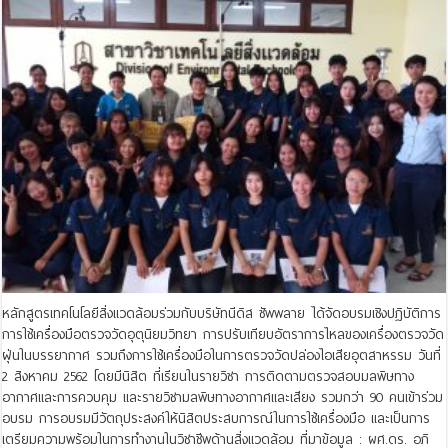
หลักสูตรเทคโนโลยีสิ่งแวดล้อมร่วมกับบริษัทนีดิส ซัพพลาย ได้จัดอบรมเชิงปฏิบัติการ
การใช้เครื่องมือตรวจวัดอุตุนิยมวิทยา การปรับเทียบอัตราการไหลของเครื่องตรวจวัด
ฝุ่นในบรรยากาศ รวมถึงการใช้เครื่องมือในการตรวจวัดปล่องไอเสียอุตสาหรรม วันที่
2 สิงหาคม 2562 โดยมีนิสิต ที่เรียนในรายวิชา การติดตามตรวจสอบมลพิษทาง
อากาศและการควบคุม และรายวิชามลพิษทางอากาศและเสียง รวมกว่า 90 คนเข้าร่วม
อบรม การอบรมมีวัตถุประสงค์ให้นิสิตประสบการณ์ในการใช้เครื่องมือ และเป็นการ
เตรียมความพร้อมในการทำงานในวิชาชีพด้านสิ่งแวดล้อม ที่มาข้อมูล : ผศ.ดร. อภิ