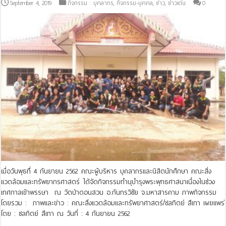
September 4, 2019
กิจกรรม : บุคลากร
,
กิจกรรม-บุคคล
,
ข่าว
,
ข่าวเด่น
0
เมื่อวันพุธทืี่ 4 กันยายน 2562 คณะผู้บริหาร บุคลากรและนิสิตนักศึกษา คณะสิ่ง
แวดล้อมและทรัพยากรศาสตร์ ได้จัดกิจกรรมทำนุบำรุงพระพุทธศาสนาเนื่องในช่วง
เทศกาลเข้าพรรษา ณ วัดป่าดอนสวน อ.กันทรวิชัย จ.มหาสารคาม ภาพกิจกรรม
โดยรวม : ภาพและข่าว : คณะสิ่งแวดล้อมและทรัพยาศาสตร์/ชลทิตย์ สีเทา เผยแพร่
โดย : ชลทิตย์ สีเทา ณ วันที่ : 4 กันยายน 2562