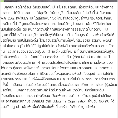
ปลูกป่า ลดโลกร้อน ต้อนรับนิสิตใหม่ สโมสรนิสิตคณะสิ่งแวดล้อมและทรัพยากร
ศาสตร์ ได้จัดโครงการ “ปลูกจิตสำนึกอนุรักษ์สิ่งแวดล้อม” ในวันที่ 4 สิงหาคม
พ.ศ. 2562 ที่ผ่านมา และได้เลือกพื้นที่เขตห้ามล่าสัตว์ป่าดูนลำพัน ซึ่งมีความสำคัญ
ทางนิเวศที่สำคัญของจังหวัดมหาสารคาม โดยมีวัตถุประสงค์ 1.เพื่อให้นิสิตใหม่และ
ชุมชนในท้องถิ่น ตระหนักถึงความสำคัญของทรัพยากรธรรมชาติในท้องถิ่น และ
คุณค่าที่มีสำหรับการอนุรักษ์และฟื้นฟูให้เป็นระบบนิเวศที่สมบูรณ์ 2.เพื่อส่งเสริมให้
นิสิตใหม่และชุมชนในท้องถิ่น ได้มีส่วนร่วมในการเพิ่มพื้นที่สีเขียวและร่วมกัน พัฒนา
กลไกในการอนุรักษ์ต้นไม้ที่ปลูกให้เติบโตอย่างยั่งยืนโดยอาศัยเครือข่ายเยาวชนในท้อง
ถิ่น และการมีส่วนร่วมของชุมชน 3. เพื่อให้นิสิตใหม่ เข้าใจบทบาทของตนเองในฐานะ
นักสิ่งแวดล้อม เรียนรู้และมีทักษะการทำงานเป็นทีม รู้จักแบ่งปันกันและกัน และมี
ความรับผิดชอบต่อสังคม 4. เพื่อส่งเสริมให้นิสิตใหม่ที่เข้ามาศึกษาด้านสิ่งแวดล้อม
ได้มีความรู้ความเข้าใจเกี่ยวกับการอนุรักษ์ทรัพยากรและสิ่งแวดล้อม และเกิดความ
ตระหนักถึงจริยธรรมในการใช้ชีวิตแบบเกื้อหนุนระหว่างผืนป่ากับมนุษย์ และก่อให้เกิด
ความรับผิดชอบและเป็นที่พึ่งพิงให้กับสังคมและชุมชนต่อไปในอนาคต การดำเนินการ
ครั้งนี้ เป็นความร่วมมือกันของนิสิตคณะสิ่งแวดล้อมและทรัพยากรศาสตร์ (รุ่นพี่และ
นิสิตใหม่) บุคลากรของเขตห้ามล่าสัตว์ป่าดูนลำพัน ชาวบ้าน นักเรียนระดับ
มัธยมศึกษาตอนปลายจากโรงเรียนนาเชือกพิทยาสรรค์ ชาวบ้านในชุมชนใกล้เคียง
และอาสาสมัครจากประเทศสเปน จาก Udutama Organization จำนวน 180 คน ได้
ร่วมกันปลูกป่า เพื่อเพิ่มพื้นที่สีเขียวในพื้นที่เขตห้ามล่าสัตว์ป่าดูนลำพัน …
Read More »