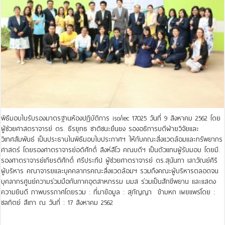
พิธีมอบใบรับรองมาตรฐานห้องปฏิบัติการ iso/iec 17025 วันที่ 9 สิงหาคม 2562 โดย
ผู้ช่วยศาสตราจารย์ ดร. ธีรยุทธ ชาติชนะยืนยง รองอธิการบดีฝ่ายวิจัยและ
วิเทศสัมพันธ์ เป็นประธานในพิธีมอบใบประกาศฯ ให้กับคณะสิ่งแวดล้อมและทรัพยากร
ศาสตร์ โดยรองศาตราจารย์อดิศักดิ์ สิงห์สีโว คณบดีฯ เป็นตัวแทนผู้รับมอบ โดยมี.
รองศาตราจารย์เกียรติศักดิ์ ศรีประทีป ผู้ช่วยศาตราจารย์ ดร.สุนันทา เลาวัณย์ศิริ
ผู้บริหาร คณาจารยและบุคคลากรคณะสิ่งแวดล้อมฯ รวมถึงคณะผู้บริหารตลอดจน
บุคลากรศูนย์ความร่วมมือกับภาคอุตสาหกรรม มมส ร่วมเป็นสักขีพยาน และแสดง
ความยินดี ภาพบรรกาศโดยรวม : ที่มาข้อมูล : สุกัญญา ข้ามหก เผยแพร่โดย :
ชลทิตย์ สีเทา ณ วันที่ : 17 สิงหาคม 2562
Read More »