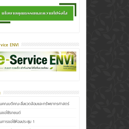
vice ENVI
น
ินคณบดีคณะสิ่งแวดล้อมและทรัพยากรศาสตร์
ินขอใช้รถยนต์
ินการขอใช้ห้องประชุม 1