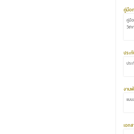
คู่มื
คู่ม
วิชา
ประก
ประ
งานพั
แบบส
เอกส