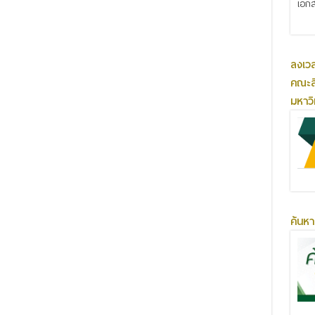
เอกส
ลงเว
คณะส
มหาว
ค้นหา