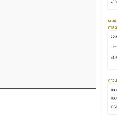
ปฏิท
ระบบ
ศาสต
จองห
บริ
แจ้ง
ดาวน
แบบฟ
แบบ
เกณฑ