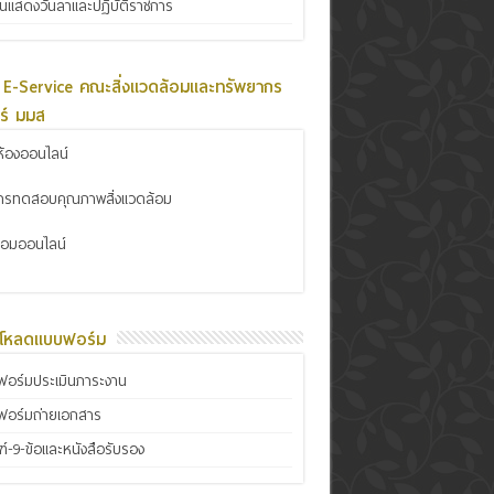
ินแสดงวันลาและปฏิบัติราชการ
 E-Service คณะสิ่งแวดล้อมและทรัพยากร
ร์ มมส
้องออนไลน์
การทดสอบคุณภาพสิ่งแวดล้อม
ซ่อมออนไลน์
์โหลดแบบฟอร์ม
อร์มประเมินภาระงาน
ฟอร์มถ่ายเอกสาร
์-9-ข้อและหนังสือรับรอง