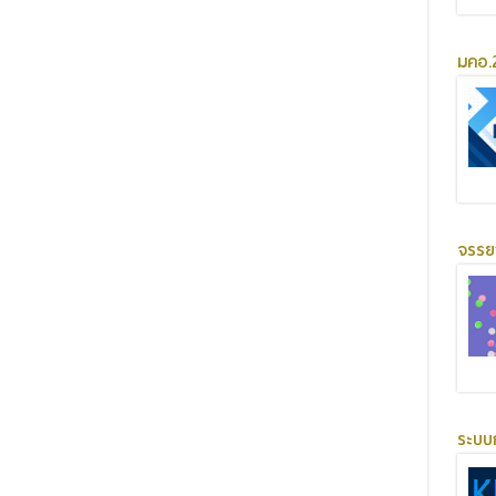
มคอ.2
จรร
ระบบ