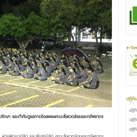
e-Ser
ปฏิทิ
ปฏิท
ปรึกษา และกำกับดูแลการร้องเพลงคณะสิ่งแวดล้อมและทรัพยากร
ปฏิท
ปฏิท
 ฝ่ายพัฒนานิสิต และสโมสรนิสิต คณะสิ่งแวดล้อมและทรัพยากร