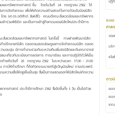
ปฏิท
้อมและทรัพยากรศาสตร์ ขึ้น โดยในวันที่ 24 กรกฎาคม 2562 ได้
วกับการจัดกิจกรรม เพื่อให้เกิดความสร้างสรรค์ในการต้อนรับน้องนิสิต
์ โดย รศ.ดร.อดิศักด์ สิงห์สีโว คณบดีคณะสิ่งแวดล้อมและทรัพยากร
ระบบ
เข้าร่วมพิธีเปิด และเป็นการเข้าสู่กิจกรรมของนิสิตใหม่ประจำปีการ
ศาสต
จองห
สิ่งแวดล้อมและทรัพยากรศาสตร์ ในครั้งนี้ ทางฝ่ายพัฒนานิสิต
 ให้คำปรึกษาแก่นิสิต ตลอดจนสอดส่องดูแลการจัดกิจกรรมนิสิต ตลอด
บริ
ยความอบอุ่น มีการทำงานร่วมกันระหว่างทีมสโมสรนิสิตและทีมคณาจารย์
นอแนะเกี่ยวกับระเบียบการแต่งการ การมาเรียน และการปฏิบัติตัวให้เป็น
แจ้ง
นสุดท้ายคือวันที่ 26 กรกฎาคม 2562 ในระหว่างเวลา 17.00 – 21.00
ลง การให้คำปรึกษา ก็คือกิจกรรมบายศรีสู่ขวัญน้องใหม่ ตามประเพณี
กรรมความเชื่อให้อยู่เย็นเป็นสุข ซึ่งเป็นการแสดงออกให้นิสิตใหม่เกิดความ
ดาวน
แบบฟ
กรศาสตร์ ประจำปีการศึกษา 2562 ซึ่งจัดขึ้นทั้ง 3 วัน เป็นไปด้วย
ัน
แบบ
เกณฑ