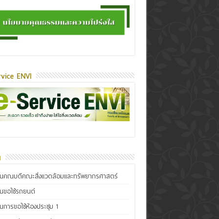
vice ENVI
น
ินคณบดีคณะสิ่งแวดล้อมและทรัพยากรศาสตร์
ินขอใช้รถยนต์
ินการขอใช้ห้องประชุม 1