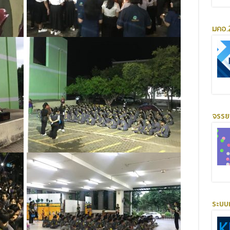
มคอ.2
จรร
ระบบ