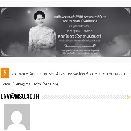
คณะสิ่งแวดล้อมฯ มมส ร่วมสืบสานประเพณีฮีตเดือน ๘ ถวายเทียนพรรษา ๒๙ 
Home
/
env@msu.ac.th
(page 98)
env@msu.ac.th