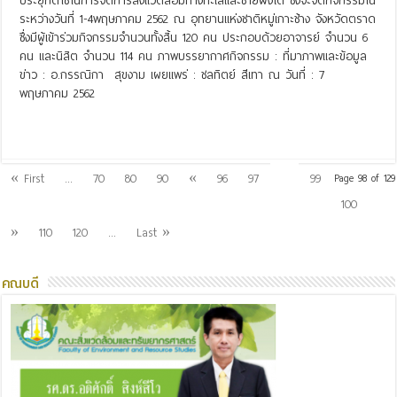
ประยุกต์ใช้ในการจัดการสิ่งแวดล้อมทางทะเลและชายฝั่งได้ ซึ่งจะจัดกิจกรรมใน
ระหว่างวันที่ 1-4พฤษภาคม 2562 ณ อุทยานแห่งชาติหมู่เกาะช้าง จังหวัดตราด
ซึ่งมีผู้เข้าร่วมกิจกรรมจำนวนทั้งสิ้น 120 คน ประกอบด้วยอาจารย์ จำนวน 6
คน และนิสิต จำนวน 114 คน ภาพบรรยากาศกิจกรรม : ที่มาภาพและข้อมูล
ข่าว : อ.กรรณิกา สุขงาม เผยแพร่ : ชลทิตย์ สีเทา ณ วันที่ : 7
พฤษภาคม 2562
Read More »
98
« First
...
70
80
90
«
96
97
99
Page 98 of 129
100
»
110
120
...
Last »
คณบดี