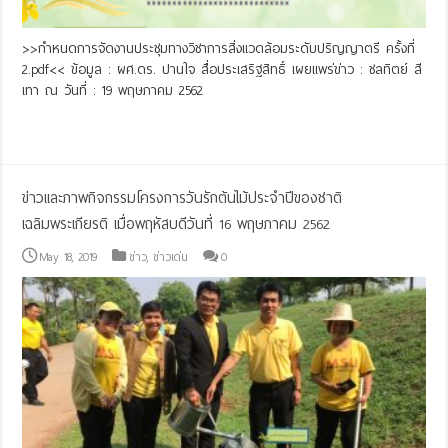
>>กำหนดการจัดงานประชุมทางวิชาการสิ่งแวดล้อมระดับปริญญาตรี ครั้งที่
2.pdf<< ข้อมูล : ผศ.ดร. ปานใจ สื่อประเสริฐสิทธิ์ เผยแพร่ข่าว : ชลทิตย์ สี
เทา ณ วันที่ : 19 พฤษภาคม 2562
Read More »
ข่าวและภาพกิจกรรมโครงการวันรักต้นไม้ประจำปีของชาติ
เฉลิมพระเกียรติ เมื่อพฤหัสบดีวันที่ 16 พฤษภาคม 2562
May 18, 2019
ข่าว
,
ข่าวเด่น
0