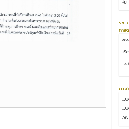
ปฏิท
ระบบ
ศาสต
จองห
บริ
แจ้ง
ดาวน
แบบฟ
แบบ
เกณฑ