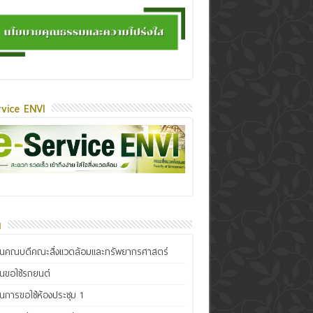
vice ENVI
น
ินคณบดีคณะสิ่งแวดล้อมและทรัพยากรศาสตร์
ินขอใช้รถยนต์
ินการขอใช้ห้องประชุม 1