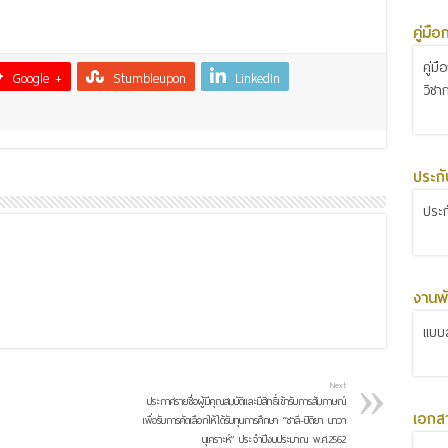
คู่มื
คู่ม
Google +
Stumbleupon
LinkedIn
วิชา
ประก
ประ
งานพั
แบบส
Next
ประกาศรายชื่อผู้มีคุณสมบัติและมีสิทธิ์เข้ารับการสัมภาษณ์
เอกส
เพื่อรับการคัดเลือกให้ได้รับทุนการศึกษา “ชาลี-ปิติยา นาวา
นุเคราะห์” ประจำปีงบประมาณ พ.ศ.2562