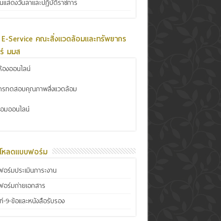
ินแสดงวันลาและปฏิบัติราชการ
 E-Service คณะสิ่งแวดล้อมและทรัพยากร
ร์ มมส
้องออนไลน์
การทดสอบคุณภาพสิ่งแวดล้อม
ซ่อมออนไลน์
์โหลดแบบฟอร์ม
อร์มประเมินภาระงาน
ฟอร์มถ่ายเอกสาร
์-9-ข้อและหนังสือรับรอง