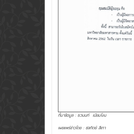
ที่มาข้อมูล : ธวนนท์ เนียมโงน
เผยแพร่ข่าวโดย : ชลทิตย์ สีเทา