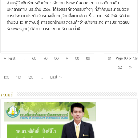
ฐานะผู้รับผิดชอบหลักต่อการจัดงานประเพณีลอยกระทง มหาวิทยาลัย
มหาสารคาม ประจำปี 2562 ได้รังสรรค์กิจกรรมต่างๆ ที่สำคัญประกอบด้วย
การประกวดประดิษฐ์กระทงเล็กอนุรักษ์สิ่งแวดล้อม ริ้วขบวนแห่ชาติพันธุ์อีสาน
จำนวน 10 ชาติพันธุ์ การออกร้านแสดงสินค้าจำหน่ายกระทง การประกวดขับ
ร้องเพลงลูกทุ่งอีสาน การประกวดธิดามอน้ำชี …
Read More »
90
« First
...
60
70
80
«
88
89
91
Page 90 of 129
92
»
100
110
120
...
Last »
คณบดี