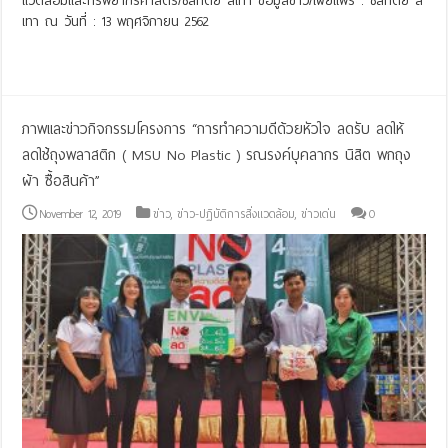
แวดล้อมและทรัพยากรศาสตร์/ชลทิตย์ สีเทา ข้อมูลข่าว/เผยแพร่ : ชลทิตย์ สี
เทา ณ วันที่ : 13 พฤศจิกายน 2562
Read More »
ภาพและข่าวกิจกรรมโครงการ “การทำความดีด้วยหัวใจ ลดรับ ลดให้
ลดใช้ถุงพลาสติก ( MSU No Plastic ) รณรงค์บุคลากร นิสิต พกถุง
ผ้า ซื้อสินค้า”
November 12, 2019
ข่าว
,
ข่าว-ปฏิบัติการสิ่งแวดล้อม
,
ข่าวเด่น
0