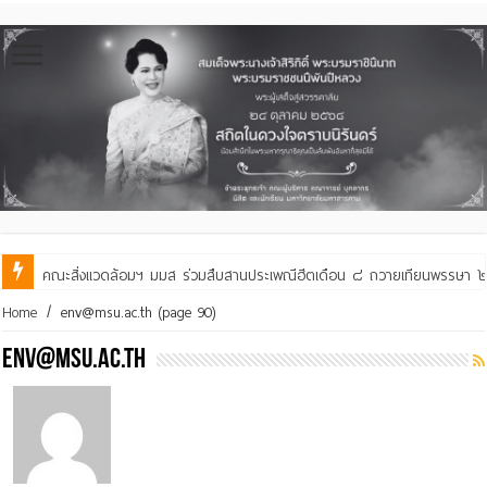
คณะสิ่งแวดล้อมฯ มมส ร่วมสืบสานประเพณีฮีตเดือน ๘ ถวายเทียนพรรษา ๒๙ 
Home
/
env@msu.ac.th
(page 90)
env@msu.ac.th