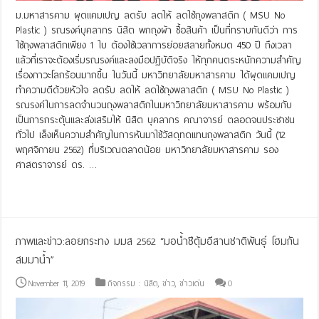
ม.มหาสารคาม ผุดแคมเปญ ลดรับ ลดให้ ลดใช้ถุงพลาสติก ( MSU No
Plastic ) รณรงค์บุคลากร นิสิต พกถุงผ้า ซื้อสินค้า เป็นที่ทราบกันดีว่า การ
ใช้ถุงพลาสติกเพียง 1 ใบ ต้องใช้เวลาการย่อยสลายทั้งหมด 450 ปี ถึงเวลา
แล้วที่เราจะต้องเริ่มรณรงค์และลงมือปฏิบัติจริง ให้ทุกคนตระหนักความสำคัญ
เรื่องภาวะโลกร้อนมากขึ้น ในวันนี้ มหาวิทยาลัยมหาสารคาม ได้ผุดแคมเปญ
ทำความดีด้วยหัวใจ ลดรับ ลดให้ ลดใช้ถุงพลาสติก ( MSU No Plastic )
รณรงค์ในการลดจำนวนถุงพลาสติกในมหาวิทยาลัยมหาสารคาม พร้อมกับ
เป็นการกระตุ้นและส่งเสริมให้ นิสิต บุคลากร คณาจารย์ ตลอดจนประชาชน
ทั่วไป เล็งเห็นความสำคัญในการหันมาใช้วัสดุทดแทนถุงพลาสติก วันนี้ (12
พฤศจิกายน 2562) ที่บริเวณตลาดน้อย มหาวิทยาลัยมหาสารคาม รอง
ศาสตราจารย์ ดร. …
Read More »
ภาพและข่าว:ลอยกระทง มมส 2562 “มอน้ำชีตุ้มอีสานชาติพันธุ์ โฮมกัน
สมมาน้ำ”
November 11, 2019
กิจกรรม : นิสิต
,
ข่าว
,
ข่าวเด่น
0