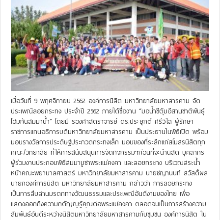
เมื่อวันที่ 9 พฤศจิกายน 2562 องค์การนิสิต มหาวิทยาลัยมหาสารคาม จัด
ประเพณีลอยกระทง ประจำปี 2562 ภายใต้ชื่องาน “มอน้ำชีตุ้มอีสานชาติพันธุ์
โฮมกันสมมาน้ำ” โดยมี รองศาสตราจารย์ ดร.ประยุกต์ ศรีวิไล ผู้รักษา
ราชการแทนอธิการบดีมหาวิทยาลัยมหาสารคาม เป็นประธานในพิธีเปิด พร้อม
มอบรางวัลการประดิษฐ์ประกวดกระทงเล็ก มอบของที่ระลึกแก่สโมสรนิสิตทุก
คณะ/วิทยาลัย ที่ให้การสนับสนุนการจัดกิจกรรมฯก่อนที่จะนำนิสิต บุคลากร
ผู้ร่วมงานประกอบพิธีสมมาบูชาพระแม่คงคา และลอยกระทง บริเวณสระน้ำ
หน้าคณะพยาบาลศาสตร์ มหาวิทยาลัยมหาสารคาม นายชญานนท์ สวัสดิ์ผล
นายกองค์การนิสิต มหาวิทยาลัยมหาสารคาม กล่าวว่า การลอยกระทง
เป็นการสืบสานมรดกทางวัฒนธรรมและประเพณีอันดีงามของไทย เพื่อ
แสดงออกถึงความกตัญญูรู้คุณต่อพระแม่คงคา ตลอดจนเป็นการสร้างความ
สัมพันธ์อันดีระหว่างนิสิตมหาวิทยาลัยมหาสารคามกับชุมชน องค์การนิสิต ใน