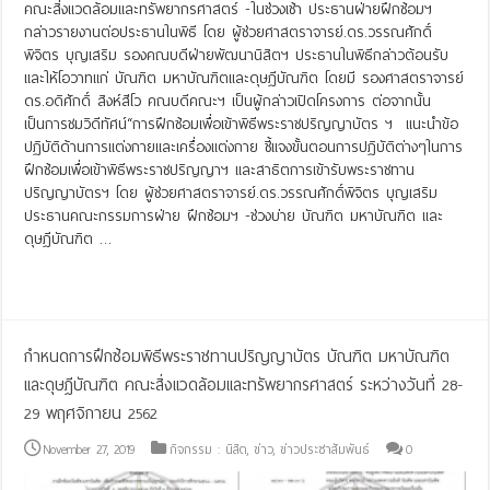
คณะสิ่งแวดล้อมและทรัพยากรศาสตร์ -ในช่วงเช้า ประธานฝ่ายฝึกซ้อมฯ
กล่าวรายงานต่อประธานในพิธี โดย ผู้ช่วยศาสตราจารย์.ดร.วรรณศักดิ์
พิจิตร บุญเสริม รองคณบดีฝ่ายพัฒนานิสิตฯ ประธานในพิธีกล่าวต้อนรับ
และให้โอวาทแก่ บัณฑิต มหาบัณฑิตและดุษฎีบัณฑิต โดยมี รองศาสตราจารย์
ดร.อดิศักดิ์ สิงห์สีโว คณบดีคณะฯ เป็นผู้กล่าวเปิดโครงการ ต่อจากนั้น
เป็นการชมวิดีทัศน์“การฝึกซ้อมเพื่อเข้าพิธีพระราชปริญญาบัตร ฯ แนะนำข้อ
ปฏิบัติด้านการแต่งกายและเครื่องแต่งกาย ชี้แจงขั้นตอนการปฏิบัติต่างๆในการ
ฝึกซ้อมเพื่อเข้าพิธีพระราชปริญญาฯ และสาธิตการเข้ารับพระราชทาน
ปริญญาบัตรฯ โดย ผู้ช่วยศาสตราจารย์.ดร.วรรณศักดิ์พิจิตร บุญเสริม
ประธานคณะกรรมการฝ่าย ฝึกซ้อมฯ -ช่วงบ่าย บัณฑิต มหาบัณฑิต และ
ดุษฎีบัณฑิต …
Read More »
กำหนดการฝึกซ้อมพิธีพระราชทานปริญญาบัตร บัณฑิต มหาบัณฑิต
และดุษฎีบัณฑิต คณะสิ่งแวดล้อมและทรัพยากรศาสตร์ ระหว่างวันที่ 28-
29 พฤศจิกายน 2562
November 27, 2019
กิจกรรม : นิสิต
,
ข่าว
,
ข่าวประชาสัมพันธ์
0