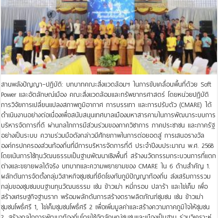
สานพลังปัญญา–ปฏิบัติ: บทบาทคณะสิ่งแวดล้อมฯ ในการขับเคลื่อนพื้นที่ด้วย Soft
Power และอัตลักษณ์เมือง คณะสิ่งแวดล้อมและทรัพยากรศาสตร์ โดยหน่วยปฏิบัติ
การวิจัยการเปลี่ยนแปลงสภาพภูมิอากาศ การบรรเทา และการปรับตัว (CMARE) ได้
ดำเนินงานอย่างต่อเนื่องเพื่อสนับสนุนเทศบาลเมืองมหาสารคามในการพัฒนาระบบการ
บริหารจัดการที่ดี ผ่านกลไกการมีส่วนร่วมของภาควิชาการ ภาคประชาชน และภาครัฐ
อย่างเป็นระบบ ความร่วมมือดังกล่าวมีศักยภาพในการต่อยอดสู่ การเสนอรางวัล
องค์กรปกครองส่วนท้องถิ่นที่มีการบริหารจัดการที่ดี ประจำปีงบประมาณ พ.ศ. 2568
โดยเน้นการใช้ทุนวัฒนธรรมเป็นฐานพัฒนาเชิงพื้นที่ สร้างนวัตกรรมกระบวนการที่แตก
ต่างและขยายผลได้จริง บทบาทและความพยายามของ CMARE ใน 6 ด้านสำคัญ 1.
ผลักดันการจัดตั้งกลุ่มวิสาหกิจชุมชนที่ยึดโยงกับภูมิปัญญาท้องถิ่น ส่งเสริมการรวม
กลุ่มของชุมชนบนฐานทุนวัฒนธรรม เช่น ข้าวเม่า หมี่กรอบ ปลาร้า และไข่เค็ม เพื่อ
สร้างเศรษฐกิจฐานราก พร้อมผลักดันการสร้างตราผลิตภัณฑ์ชุมชน เช่น ข้าวเม่า
ชุมชนโพธิ์ศรี 1, ไข่เค็มชุมชนโพธิ์ศรี 2 เพื่อเพิ่มมูลค่าและสร้างความภาคภูมิใจให้ชุมชน
2. สร้างกลไกการพัฒนาท้องถิ่นโดยใช้อัตลักษณ์ชุมชนและเมืองเป็นฐาน ร่วมวิเคราะห์