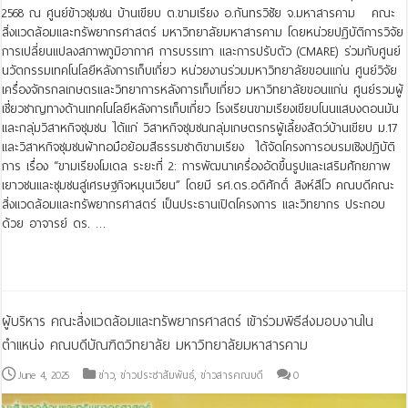
2568 ณ ศูนย์ข้าวชุมชน บ้านเขียบ ต.ขามเรียง อ.กันทรวิชัย จ.มหาสารคาม คณะ
สิ่งแวดล้อมและทรัพยากรศาสตร์ มหาวิทยาลัยมหาสารคาม โดยหน่วยปฏิบัติการวิจัย
การเปลี่ยนแปลงสภาพภูมิอากาศ การบรรเทา และการปรับตัว (CMARE) ร่วมกับศูนย์
นวัตกรรมเทคโนโลยีหลังการเก็บเกี่ยว หน่วยงานร่วมมหาวิทยาลัยขอนแก่น ศูนย์วิจัย
เครื่องจักรกลเกษตรและวิทยาการหลังการเก็บเกี่ยว มหาวิทยาลัยขอนแก่น ศูนย์รวมผู้
เชี่ยวชาญทางด้านเทคโนโลยีหลังการเก็บเกี่ยว โรงเรียนขามเรียงเขียบโนนแสบงดอนมัน
และกลุ่มวิสาหกิจชุมชน ได้แก่ วิสาหกิจชุมชนกลุ่มเกษตรกรผู้เลี้ยงสัตว์บ้านเขียบ ม.17
และวิสาหกิจชุมชนผ้าทอมือย้อมสีธรรมชาติขามเรียง ได้จัดโครงการอบรมเชิงปฏิบัติ
การ เรื่อง “ขามเรียงโมเดล ระยะที่ 2: การพัฒนาเครื่องอัดขึ้นรูปและเสริมศักยภาพ
เยาวชนและชุมชนสู่เศรษฐกิจหมุนเวียน” โดยมี รศ.ดร.อดิศักดิ์ สิงห์สีโว คณบดีคณะ
สิ่งแวดล้อมและทรัพยากรศาสตร์ เป็นประธานเปิดโครงการ และวิทยากร ประกอบ
ด้วย อาจารย์ ดร. …
Read More »
ผู้บริหาร คณะสิ่งแวดล้อมและทรัพยากรศาสตร์ เข้าร่วมพิธีส่งมอบงานใน
ตำแหน่ง คณบดีบัณฑิตวิทยาลัย มหาวิทยาลัยมหาสารคาม
June 4, 2025
ข่าว
,
ข่าวประชาสัมพันธ์
,
ข่าวสารคณบดี
0