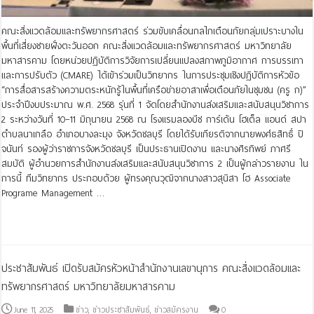
คณะสิ่งแวดล้อมและทรัพยากรศาสตร์ ร่วมขับเคลื่อนกลไกเตือนภัยกลุ่มเปราะบางใน
พื้นที่เสี่ยงชายฝั่งตะวันออก คณะสิ่งแวดล้อมและทรัพยากรศาสตร์ มหาวิทยาลัย
มหาสารคาม โดยหน่วยปฏิบัติการวิจัยการเปลี่ยนแปลงสภาพภูมิอากาศ การบรรเทา
และการปรับตัว (CMARE) ได้เข้าร่วมเป็นวิทยากร ในการประชุมเชิงปฏิบัติการหัวข้อ
“การสื่อสารสร้างความตระหนักรู้ในพื้นที่เครือข่ายอาสาเพื่อเตือนภัยในชุมชน (ครู ก)”
ประจำปีงบประมาณ พ.ศ. 2568 รุ่นที่ 1 จัดโดยสำนักงานส่งเสริมและสนับสนุนวิชาการ
2 ระหว่างวันที่ 10–11 มิถุนายน 2568 ณ โรงแรมลองบีช การ์เด้น โฮเต็ล แอนด์ สปา
ตำบลนาเกลือ อำเภอบางละมุง จังหวัดชลบุรี โดยได้รับเกียรติจากนายพงศ์ธสิทธิ์ ปิ
จนันท์ รองผู้ว่าราชการจังหวัดชลบุรี เป็นประธานเปิดงาน และนางศิรทิพย์ ภาศรี
สมบัติ ผู้อำนวยการสำนักงานส่งเสริมและสนับสนุนวิชาการ 2 เป็นผู้กล่าวรายงาน ใน
การนี้ ทีมวิทยากร ประกอบด้วย ผู้ทรงคุณวุฒิจากนางสาวสุนิสา โฮ Associate
Programe Management …
Read More »
ประชาสัมพันธ์ เปิดรับสมัครหัวหน้าสำนักงานเลขานุการ คณะสิ่งแวดล้อมและ
ทรัพยากรศาสตร์ มหาวิทยาลัยมหาสารคาม
June 11, 2025
ข่าว
,
ข่าวประชาสัมพันธ์
,
ข่าวสมัครงาน
0