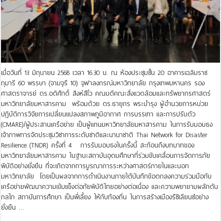
เมื่อวันที่ 13 มิถุนายน 2568 เวลา 16.30 น. ณ ห้องประชุมชั้น 20 อาคารเฉลิมราช
กุมารี 60 พรรษา (จามจุรี 10) จุฬาลงกรณ์มหาวิทยาลัย กรุงเทพมหานคร รอง
ศาสตราจารย์ ดร.อดิศักดิ์ สิงห์สีโว คณบดีคณะสิ่งแวดล้อมและทรัพยากรศาสตร์
มหาวิทยาลัยมหาสารคาม พร้อมด้วย ดร.ธายุกร พระบำรุง ผู้อำนวยการหน่วย
ปฏิบัติการวิจัยการเปลี่ยนแปลงสภาพภูมิอากาศ การบรรเทา และการปรับตัว
(CMARE)/ผู้ประสานเครือข่าย เป็นผู้แทนมหาวิทยาลัยมหาสารคาม ในการรับมอบธง
เจ้าภาพการจัดประชุมวิชาการระดับชาติและนานาชาติ Thai Network for Disaster
Resilience (TNDR) ครั้งที่ 4 การรับมอบธงในครั้งนี้ สะท้อนถึงบทบาทของ
มหาวิทยาลัยมหาสารคาม ในฐานะสถาบันอุดมศึกษาที่ร่วมขับเคลื่อนการจัดการภัย
พิบัติอย่างยั่งยืน ที่จะเกิดจากการบูรณาการระหว่างศาสตร์ภายในและนอก
มหาวิทยาลัย โดยเป็นผลจากการดำเนินงานภายใต้บันทึกข้อตกลงความร่วมมือกับ
เครือข่ายพัฒนาความเข้มแข็งต่อภัยพิบัติไทยอย่างต่อเนื่อง และความพยายามผลักดัน
กลไก สถาบันการศึกษา เป็นพี่เลี้ยง ให้กับท้องถิ่น ในการสร้างเมืองรีซิเลียนซ์อย่าง
ยั่งยืน …