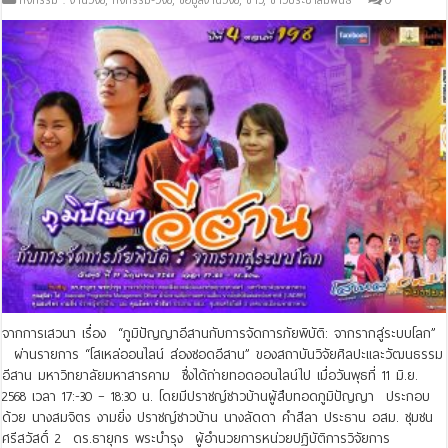
จากการเสวนา เรื่อง “ภูมิปัญญาอีสานกับการจัดการภัยพิบัติ: จากรากสู่ระบบโลก”
ผ่านรายการ “โสเหล่ออนไลน์ ส่องซอดอีสาน” ของสถาบันวิจัยศิลปะและวัฒนธรรม
อีสาน มหาวิทยาลัยมหาสารคาม ซึ่งได้ถ่ายทอดออนไลน์ไป เมื่อวันพุธที่ 11 มิ.ย.
2568 เวลา 17:-30 – 18:30 น. โดยมีปราชญ์ชาวบ้านผู้สืบทอดภูมิปัญญา ประกอบ
ด้วย นางสมจิตร งามยิ่ง ปราชญ์ชาวบ้าน นางลัดดา คำสีลา ประธาน อสม. ชุมชน
ศรีสวัสดิ์ 2 ดร.ธายุกร พระบำรุง ผู้อำนวยการหน่วยปฏิบัติการวิจัยการ