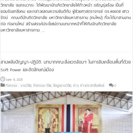
วิทยาลัย จนครบวาระ ได้พัฒนาบัณฑิตวิทยาลัยให้ก้าวหน้า เจริญรุ่งเรือง เป็นที่
ยอมรับแก่สังคม และกล่าวแสดงความยินดีกับ ผู้ช่วยศาสตราจารย์ ดร.พลเดช เชาว
รัตน์ คณบดีบัณฑิตวิทยาลัย มหาวิทยาลัยมหาสารคาม (คนใหม่) ที่จะได้มาสานงาน
ต่อ ก่องานใหม่ สร้างสรรค์ประโยชน์ตามบทบาทหน้าที่ให้กับบัณฑิตวิทยาลัย
มหาวิทยาลัยมหาสารคาม …
Read More »
สานพลังปัญญา–ปฏิบัติ: บทบาทคณะสิ่งแวดล้อมฯ ในการขับเคลื่อนพื้นที่ด้วย
Soft Power และอัตลักษณ์เมือง
June 4, 2025
กิจกรรม : งานวิจัย
,
กิจกรรม-วิจัย
,
ข้อมูลงานวิจัย
,
ข่าว
,
ข่าวประชาสัมพันธ์
0