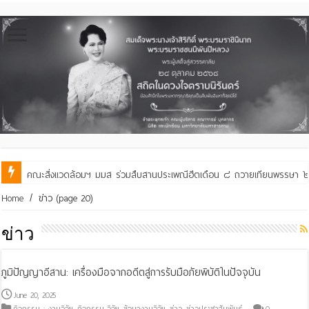
คณะสิ่งแวดล้อมฯ มมส ร่วมสืบสานประเพณีฮีตเดือน ๘ ถวายเทียนพรรษา ๒๙ 
คณะสิ่งแวดล้อมฯ มมส ร่วมต้อนรับและแลกเปลี่ยนเรียนรู้กับบัณฑิตวิทย
Home
/
ข่าว
(page 20)
ข่าว
ภูมิปัญญาอีสาน: เครื่องมือจากอดีตสู่การรับมือภัยพิบัติในปัจจุบัน
June 20, 2025
กิจกรรม : งานวิจัย
,
กิจกรรม-วิจัย
,
ข้อมูลงานวิจัย
,
ข่าว
,
ข่าวประชาสัมพันธ์
0