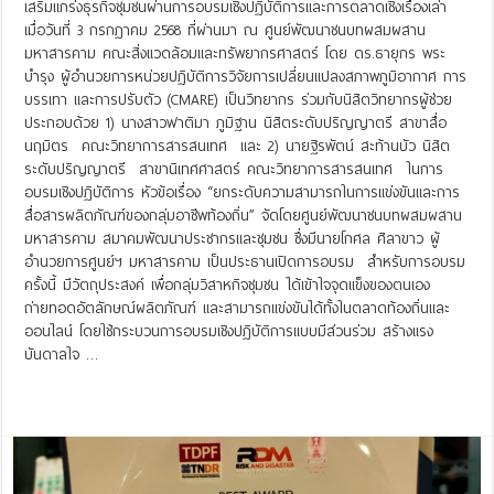
เสริมแกร่งธุรกิจชุมชนผ่านการอบรมเชิงปฏิบัติการและการตลาดเชิงเรื่องเล่า
เมื่อวันที่ 3 กรกฎาคม 2568 ที่ผ่านมา ณ ศูนย์พัฒนาชนบทผสมผสาน
มหาสารคาม คณะสิ่งแวดล้อมและทรัพยากรศาสตร์ โดย ดร.ธายุกร พระ
บำรุง ผู้อำนวยการหน่วยปฏิบัติการวิจัยการเปลี่ยนแปลงสภาพภูมิอากาศ การ
บรรเทา และการปรับตัว (CMARE) เป็นวิทยากร ร่วมกับนิสิตวิทยากรผู้ช่วย
ประกอบด้วย 1) นางสาวฟาติมา ภูมิฐาน นิสิตระดับปริญญาตรี สาขาสื่อ
นฤมิตร คณะวิทยาการสารสนเทศ และ 2) นายฐิรพัตน์ สะท้านบัว นิสิต
ระดับปริญญาตรี สาขานิเทศศาสตร์ คณะวิทยาการสารสนเทศ ในการ
อบรมเชิงปฏิบัติการ หัวข้อเรื่อง “ยกระดับความสามารถในการแข่งขันและการ
สื่อสารผลิตภัณฑ์ของกลุ่มอาชีพท้องถิ่น” จัดโดยศูนย์พัฒนาชนบทผสมผสาน
มหาสารคาม สมาคมพัฒนาประชากรและชุมชน ซึ่งมีนายโกศล ศิลาขาว ผู้
อำนวยการศูนย์ฯ มหาสารคาม เป็นประธานเปิดการอบรม สำหรับการอบรม
ครั้งนี้ มีวัตถุประสงค์ เพื่อกลุ่มวิสาหกิจชุมชน ได้เข้าใจจุดแข็งของตนเอง
ถ่ายทอดอัตลักษณ์ผลิตภัณฑ์ และสามารถแข่งขันได้ทั้งในตลาดท้องถิ่นและ
ออนไลน์ โดยใช้กระบวนการอบรมเชิงปฏิบัติการแบบมีส่วนร่วม สร้างแรง
บันดาลใจ …
Read More »