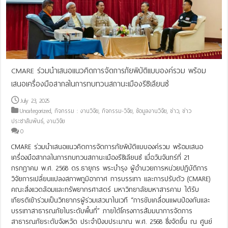
CMARE ร่วมนำเสนอแนวคิดการจัดการภัยพิบัติแบบองค์รวม พร้อม
เสนอเครื่องมือสากลในการทบทวนสถานะเมืองรีซิเลียนซ์
July 23, 2025
Uncategorized
,
กิจกรรม : งานวิจัย
,
กิจกรรม-วิจัย
,
ข้อมูลงานวิจัย
,
ข่าว
,
ข่าว
ประชาสัมพันธ์
,
งานวิจัย
0
CMARE ร่วมนำเสนอแนวคิดการจัดการภัยพิบัติแบบองค์รวม พร้อมเสนอ
เครื่องมือสากลในการทบทวนสถานะเมืองรีซิเลียนซ์ เมื่อวันจันทร์ที่ 21
กรกฎาคม พ.ศ. 2568 ดร.ธายุกร พระบำรุง ผู้อำนวยการหน่วยปฏิบัติการ
วิจัยการเปลี่ยนแปลงสภาพภูมิอากาศ การบรรเทา และการปรับตัว (CMARE)
คณะสิ่งแวดล้อมและทรัพยากรศาสตร์ มหาวิทยาลัยมหาสารคาม ได้รับ
เกียรติเข้าร่วมเป็นวิทยากรผู้ร่วมเสวนาในเวที “การขับเคลื่อนแผนป้องกันและ
บรรเทาสาธารณภัยในระดับพื้นที่” ภายใต้โครงการสัมมนาการจัดการ
สาธารณภัยระดับจังหวัด ประจำปีงบประมาณ พ.ศ. 2568 ซึ่งจัดขึ้น ณ ศูนย์