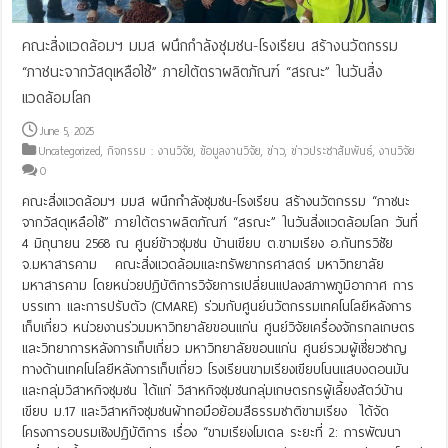
คณะสิ่งแวดล้อมฯ มมส ผนึกกำลังชุมชน-โรงเรียน สร้างนวัตกรรม
“ภาชนะจากวัสดุเหลือใช้” ภายใต้ตราผลิตภัณฑ์ “สรณะ” ในวันสิ่ง
แวดล้อมโลก
June 5, 2025
Uncategorized
,
กิจกรรม : งานวิจัย
,
ข้อมูลงานวิจัย
,
ข่าว
,
ข่าวประชาสัมพันธ์
,
งานวิจัย
0
คณะสิ่งแวดล้อมฯ มมส ผนึกกำลังชุมชน-โรงเรียน สร้างนวัตกรรม “ภาชนะ
จากวัสดุเหลือใช้” ภายใต้ตราผลิตภัณฑ์ “สรณะ” ในวันสิ่งแวดล้อมโลก วันที่
4 มิถุนายน 2568 ณ ศูนย์ข้าวชุมชน บ้านเขียบ ต.ขามเรียง อ.กันทรวิชัย
จ.มหาสารคาม คณะสิ่งแวดล้อมและทรัพยากรศาสตร์ มหาวิทยาลัย
มหาสารคาม โดยหน่วยปฏิบัติการวิจัยการเปลี่ยนแปลงสภาพภูมิอากาศ การ
บรรเทา และการปรับตัว (CMARE) ร่วมกับศูนย์นวัตกรรมเทคโนโลยีหลังการ
เก็บเกี่ยว หน่วยงานร่วมมหาวิทยาลัยขอนแก่น ศูนย์วิจัยเครื่องจักรกลเกษตร
และวิทยาการหลังการเก็บเกี่ยว มหาวิทยาลัยขอนแก่น ศูนย์รวมผู้เชี่ยวชาญ
ทางด้านเทคโนโลยีหลังการเก็บเกี่ยว โรงเรียนขามเรียงเขียบโนนแสบงดอนมัน
และกลุ่มวิสาหกิจชุมชน ได้แก่ วิสาหกิจชุมชนกลุ่มเกษตรกรผู้เลี้ยงสัตว์บ้าน
เขียบ ม.17 และวิสาหกิจชุมชนผ้าทอมือย้อมสีธรรมชาติขามเรียง ได้จัด
โครงการอบรมเชิงปฏิบัติการ เรื่อง “ขามเรียงโมเดล ระยะที่ 2: การพัฒนา