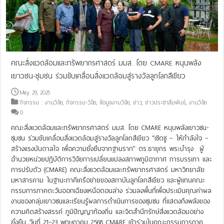
คณะสิ่งแวดล้อมและทรัพยากรศาสตร์ มมส. โดย CMARE หนุนพลัง
เยาวชน-ชุมชน ร่วมขับเคลื่อนสิ่งแวดล้อมสู่รางวัลลูกโลกสีเขียว
May 29, 2025
กิจกรรม : งานวิจัย
,
กิจกรรม-วิจัย
,
ข้อมูลงานวิจัย
,
ข่าว
,
ข่าวประชาสัมพันธ์
,
งานวิจัย
0
คณะสิ่งแวดล้อมและทรัพยากรศาสตร์ มมส. โดย CMARE หนุนพลังเยาวชน-
ชุมชน ร่วมขับเคลื่อนสิ่งแวดล้อมสู่รางวัลลูกโลกสีเขียว “เชิดชู – ให้กำลังใจ –
สร้างแรงบันดาลใจ เพื่อความยั่งยืนจากฐานราก” ดร.ธายุกร พระบำรุง ผู้
อำนวยหน่วยปฏิบัติการวิจัยการเปลี่ยนแปลงสภาพภูมิอากาศ การบรรเทา และ
การปรับตัว (CMARE) คณะสิ่งแวดล้อมและทรัพยากรศาสตร์ มหาวิทยาลัย
มหาสารคาม ในฐานะภาคีเครือข่ายของสถาบันลูกโลกสีเขียว และผู้แทนคณะ
กรรมการภาคตะวันออกเฉียงเหนือตอนล่าง ร่วมลงพื้นที่เพื่อประเมินคุณค่าผล
งานของกลุ่มเยาวชนและเรียนรู้ผลการดำเนินการของชุมชน ที่แสดงถึงพลังของ
ความคิดสร้างสรรค์ ภูมิปัญญาท้องถิ่น และจิตสำนึกรักษ์สิ่งแวดล้อมอย่าง
ยั่งยืน วันที่ 21–23 พฤษภาคม 2568 CMARE เข้าร่วมในคณะกรรมการภาค