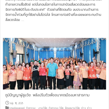
ทำลายความซื่อสัตย์ แต่บั่นทอนโอกาสในการปกป้องสิ่งแวดล้อมและการ
จัดการภัยพิบัติในระดับประเทศ” ตัวอย่างที่ชัดเจนคือ งบประมาณด้านการ
จัดการน้ำท่วมที่ถูกใช้อย่างไม่โปร่งใส โครงการก่อสร้างที่ละเลยผลกระทบด้าน
สิ่งแวดล้อม …
Read More »
ภูมิปัญญาผู้สูงวัย: พลังปรับตัวเพื่ออนาคตเมืองมหาสารคาม
July 18, 2025
Uncategorized
,
กิจกรรม : งานวิจัย
,
กิจกรรม-วิจัย
,
ข้อมูลงานวิจัย
,
ข่าว
,
ข่าว