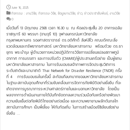
June 16, 2025
กิจกรรม : งานวิจัย
,
กิจกรรม-วิจัย
,
ข้อมูลงานวิจัย
,
ข่าว
,
ข่าวประชาสัมพันธ์
,
งานวิจัย
0
เมื่อวันที่ 13 มิถุนายน 2568 เวลา 16.30 น. ณ ห้องประชุมชั้น 20 อาคารเฉลิม
ราชกุมารี 60 พรรษา (จามจุรี 10) จุฬาลงกรณ์มหาวิทยาลัย
กรุงเทพมหานคร รองศาสตราจารย์ ดร.อดิศักดิ์ สิงห์สีโว คณบดีคณะสิ่ง
แวดล้อมและทรัพยากรศาสตร์ มหาวิทยาลัยมหาสารคาม พร้อมด้วย ดร.ธา
ยุกร พระบำรุง ผู้อำนวยการหน่วยปฏิบัติการวิจัยการเปลี่ยนแปลงสภาพภูมิ
อากาศ การบรรเทา และการปรับตัว (CMARE)/ผู้ประสานเครือข่าย เป็นผู้แทน
มหาวิทยาลัยมหาสารคาม ในการรับมอบธงเจ้าภาพการจัดประชุมวิชาการ
ระดับชาติและนานาชาติ Thai Network for Disaster Resilience (TNDR) ครั้ง
ที่ 4 การรับมอบธงในครั้งนี้ สะท้อนถึงบทบาทของมหาวิทยาลัยมหาสารคาม
ในฐานะสถาบันอุดมศึกษาที่ร่วมขับเคลื่อนการจัดการภัยพิบัติอย่างยั่งยืน ที่จะ
เกิดจากการบูรณาการระหว่างศาสตร์ภายในและนอกมหาวิทยาลัย โดยเป็น
ผลจากการดำเนินงานภายใต้บันทึกข้อตกลงความร่วมมือกับเครือข่ายพัฒนา
ความเข้มแข็งต่อภัยพิบัติไทยอย่างต่อเนื่อง และความพยายามผลักดันกลไก
สถาบันการศึกษา เป็นพี่เลี้ยง ให้กับท้องถิ่น ในการสร้างเมืองรีซิเลียนซ์อย่าง
ยั่งยืน …
Read More »