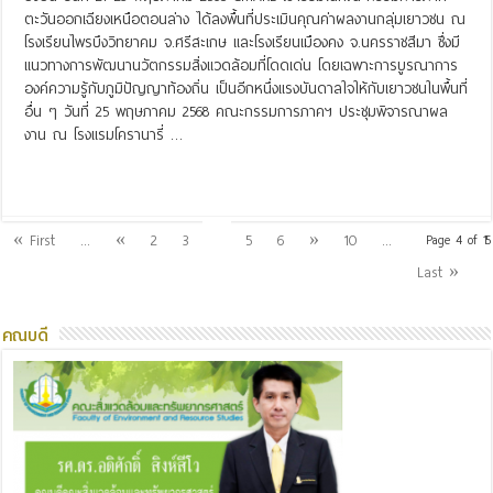
ตะวันออกเฉียงเหนือตอนล่าง ได้ลงพื้นที่ประเมินคุณค่าผลงานกลุ่มเยาวชน ณ
โรงเรียนไพรบึงวิทยาคม จ.ศรีสะเกษ และโรงเรียนเมืองคง จ.นครราชสีมา ซึ่งมี
แนวทางการพัฒนานวัตกรรมสิ่งแวดล้อมที่โดดเด่น โดยเฉพาะการบูรณาการ
องค์ความรู้กับภูมิปัญญาท้องถิ่น เป็นอีกหนึ่งแรงบันดาลใจให้กับเยาวชนในพื้นที่
อื่น ๆ วันที่ 25 พฤษภาคม 2568 คณะกรรมการภาคฯ ประชุมพิจารณาผล
งาน ณ โรงแรมโครานารี่ …
Read More »
4
« First
...
«
2
3
5
6
»
10
...
Page 4 of 15
Last »
คณบดี