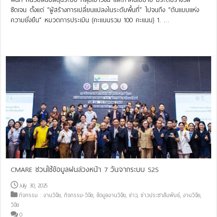
ชัดเจน ตั้งแต่ “ผู้สร้างการเปลี่ยนแปลงในระดับพื้นที่” ไปจนถึง “ต้นแบบแห่ง
ความยั่งยืน” หมวดการประเมิน (คะแนนรวม 100 คะแนน) 1. …
Read More »
CMARE ชวนใช้ข้อมูลฝนล่วงหน้า 7 วันจากระบบ S2S
July 30, 2025
กิจกรรม : งานวิจัย
,
กิจกรรม-วิจัย
,
ข้อมูลงานวิจัย
,
ข่าว
,
ข่าวประชาสัมพันธ์
,
งานวิจัย
,
วิจัย
0