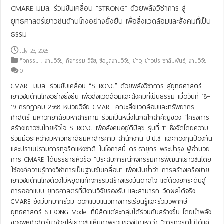
CMARE มมส. ร่วมขับเคลื่อน “STRONG” ด้วยพลังวิชาการ สู่
ยุทธศาสตร์เยาวชนต้านโกงอย่างยั่งยืน เพื่อสิ่งแวดล้อมและสังคมที่เป็น
ธรรม
July 23, 2025
กิจกรรม : งานวิจัย
,
กิจกรรม-วิจัย
,
ข้อมูลงานวิจัย
,
ข่าว
,
ข่าวประชาสัมพันธ์
,
งานวิจัย
0
CMARE มมส. ร่วมขับเคลื่อน “STRONG” ด้วยพลังวิชาการ สู่ยุทธศาสตร์
เยาวชนต้านโกงอย่างยั่งยืน เพื่อสิ่งแวดล้อมและสังคมที่เป็นธรรม เมื่อวันที่ 18–
19 กรกฎาคม 2568 หน่วยวิจัย CMARE คณะสิ่งแวดล้อมและทรัพยากร
ศาสตร์ มหาวิทยาลัยมหาสารคาม ร่วมเป็นหนึ่งในกลไกสำคัญของ “โครงการ
สร้างเยาวชนไทยหัวใจ STRONG เพื่อสังคมอยู่ดีมีสุข รุ่นที่ 1” ซึ่งจัดโดยความ
ร่วมมือระหว่างมหาวิทยาลัยมหาสารคาม สำนักงาน ป.ป.ช. และกองทุนป้องกัน
และปราบปรามการทุจริตแห่งชาติ ในโอกาสนี้ ดร.ธายุกร พระบำรุง ผู้อำนวย
การ CMARE ได้บรรยายหัวข้อ “ประสบการณ์กิจกรรมการพัฒนาเยาวชนโดย
ใช้องค์ความรู้ทางวิชาการเป็นฐานขับเคลื่อน” เพื่อเน้นย้ำว่า การสร้างเครือข่าย
เยาวชนต้านโกงต้องไม่หยุดแค่กิจกรรมสร้างแรงบันดาลใจ แต่ต้องยกระดับสู่
การออกแบบ ยุทธศาสตร์ที่มีงานวิจัยรองรับ และสามารถ วัดผลได้จริง
CMARE ยังมีบทบาทร่วม ออกแบบแนวทางการเรียนรู้และร่วมวิพากษ์
ยุทธศาสตร์ STRONG Model ที่นิสิตแต่ละกลุ่มได้ร่วมกันสร้างขึ้น โดยนำพลัง
ของพหุศาสตร์มาช่วยให้เยาวชนเห็นภาพรวมของปัญหาว่า “การทุจริตไม่ได้แค่