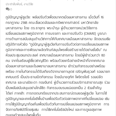
ประชาสัมพันธ์
,
งานวิจัย
0
ภูมิปัญญาผู้สูงวัย: พลังปรับตัวเพื่ออนาคตเมืองมหาสารคาม เมื่อวันที่ 16
กรกฎาคม 2568 คณะสิ่งแวดล้อมและทรัพยากรศาสตร์ มหาวิทยาลัย
มหาสารคาม โดย ดร.ธายุกร พระบำรุง ผู้อำนวยการหน่วยวิจัยการ
เปลี่ยนแปลงสภาพภูมิอากาศ การบรรเทา และการปรับตัว (CMARE) บูรณา
การด้านการสนับสนุนด้านวิชาการให้กับเทศบาลเมืองมหาสารคาม จัดอบรมเชิง
ปฏิบัติการหัวข้อ “ภูมิปัญญาผู้สูงวัยกับการปรับตัวต่อการเปลี่ยนแปลงสภาพ
ภูมิอากาศและการพัฒนาผลิตภัณฑ์สมุนไพรเพื่อสร้างรายได้อย่างยั่งยืน” ณ
ห้องประชุมอเนกประสงค์ เทศบาลเมืองมหาสารคาม โดยมีผู้เข้าร่วมกว่า 80
คน จากโรงเรียนผู้เชี่ยวชาญชีวิต พร้อมด้วยเครือข่ายเจ้าหน้าที่จากเทศบาล
เมืองมหาสารคามและโรงพยาบาลมหาสารคาม เข้าร่วมกิจกรรมอย่างพร้อม
เพรียง ภายในกิจกรรมได้รับเกียรติจากนายภานุเดช เจริญพันธุวงศ์ รองนายก
เทศมนตรี เป็นประธานเปิดกิจกรรม โดยมีนายอุทิศ โพจิตรโยธี รองปลัด
เทศบาล และนางปิยะดา กองจันทร์ ผู้อำนวยการส่วนบริการสาธารณสุข ร่วม
เป็นพลังสนับสนุนอย่างใกล้ชิด กิจกรรมอบรมแบ่งออกเป็น 2 ช่วงสำคัญ
ได้แก่ ภาคเช้า: การถอดบทเรียนจากประสบการณ์ตรงของผู้สูงวัย ในการใช้
ภูมิปัญญาและเทคโนโลยีพื้นบ้านเพื่อปรับตัวต่อสภาพอากาศที่เปลี่ยนแปลง เช่น
การใช้ภูมิปัญญาท้องถิ่นเพื่อปรับตัวกับการเปลี่ยนแปลงสภาพภูมิอากาศ การ
จัดการภัยพิบัติโดยชุมชน การใช้เทคโนโลยีสมัยใหม่ และการดูแลสุขภาพ
ตนเองด้วยสมุนไพรพื้นถิ่น …