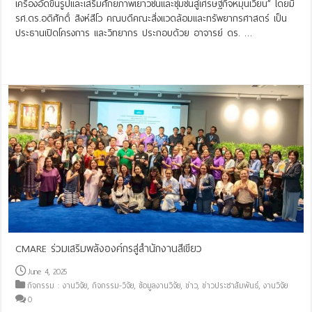
เครื่องอัดขึ้นรูปและเสริมศักยภาพเยาวชนและชุมชนสู่เศรษฐกิจหมุนเวียน” โดยมี
รศ.ดร.อดิศักดิ์ สิงห์สีโว คณบดีคณะสิ่งแวดล้อมและทรัพยากรศาสตร์ เป็น
ประธานเปิดโครงการ และวิทยากร ประกอบด้วย อาจารย์ ดร. …
Read More »
CMARE ร่วมเสริมพลังองค์กรสู่สำนักงานสีเขียว
June 4, 2025
กิจกรรม : งานวิจัย
,
กิจกรรม-วิจัย
,
ข้อมูลงานวิจัย
,
ข่าว
,
ข่าวประชาสัมพันธ์
,
งานวิจัย
0