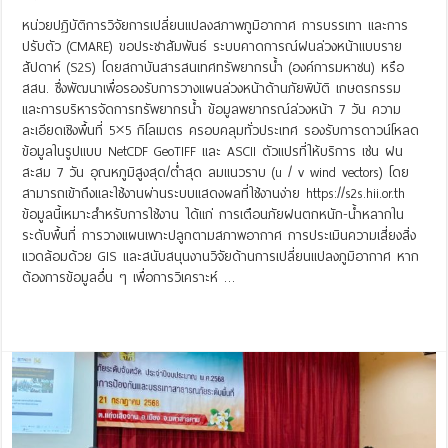
หน่วยปฏิบัติการวิจัยการเปลี่ยนแปลงสภาพภูมิอากาศ การบรรเทา และการ
ปรับตัว (CMARE) ขอประชาสัมพันธ์ ระบบคาดการณ์ฝนล่วงหน้าแบบราย
สัปดาห์ (S2S) โดยสถาบันสารสนเทศทรัพยากรน้ำ (องค์การมหาชน) หรือ
สสน. ซึ่งพัฒนาเพื่อรองรับการวางแผนล่วงหน้าด้านภัยพิบัติ เกษตรกรรม
และการบริหารจัดการทรัพยากรน้ำ ข้อมูลพยากรณ์ล่วงหน้า 7 วัน ความ
ละเอียดเชิงพื้นที่ 5×5 กิโลเมตร ครอบคลุมทั่วประเทศ รองรับการดาวน์โหลด
ข้อมูลในรูปแบบ NetCDF GeoTIFF และ ASCII ตัวแปรที่ให้บริการ เช่น ฝน
สะสม 7 วัน อุณหภูมิสูงสุด/ต่ำสุด ลมแนวราบ (u / v wind vectors) โดย
สามารถเข้าถึงและใช้งานผ่านระบบแสดงผลที่ใช้งานง่าย https://s2s.hii.or.th
ข้อมูลนี้เหมาะสำหรับการใช้งาน ได้แก่ การเตือนภัยฝนตกหนัก-น้ำหลากใน
ระดับพื้นที่ การวางแผนเพาะปลูกตามสภาพอากาศ การประเมินความเสี่ยงสิ่ง
แวดล้อมด้วย GIS และสนับสนุนงานวิจัยด้านการเปลี่ยนแปลงภูมิอากาศ หาก
ต้องการข้อมูลอื่น ๆ เพื่อการวิเคราะห์ …
Read More »