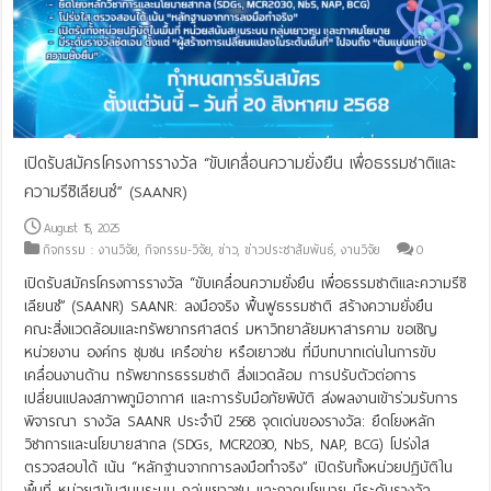
เปิดรับสมัครโครงการรางวัล “ขับเคลื่อนความยั่งยืน เพื่อธรรมชาติและ
ความรีซิเลียนซ์” (SAANR)
August 15, 2025
กิจกรรม : งานวิจัย
,
กิจกรรม-วิจัย
,
ข่าว
,
ข่าวประชาสัมพันธ์
,
งานวิจัย
0
เปิดรับสมัครโครงการรางวัล “ขับเคลื่อนความยั่งยืน เพื่อธรรมชาติและความรีซิ
เลียนซ์” (SAANR) SAANR: ลงมือจริง ฟื้นฟูธรรมชาติ สร้างความยั่งยืน
คณะสิ่งแวดล้อมและทรัพยากรศาสตร์ มหาวิทยาลัยมหาสารคาม ขอเชิญ
หน่วยงาน องค์กร ชุมชน เครือข่าย หรือเยาวชน ที่มีบทบาทเด่นในการขับ
เคลื่อนงานด้าน ทรัพยากรธรรมชาติ สิ่งแวดล้อม การปรับตัวต่อการ
เปลี่ยนแปลงสภาพภูมิอากาศ และการรับมือภัยพิบัติ ส่งผลงานเข้าร่วมรับการ
พิจารณา รางวัล SAANR ประจำปี 2568 จุดเด่นของรางวัล: ยึดโยงหลัก
วิชาการและนโยบายสากล (SDGs, MCR2030, NbS, NAP, BCG) โปร่งใส
ตรวจสอบได้ เน้น “หลักฐานจากการลงมือทำจริง” เปิดรับทั้งหน่วยปฏิบัติใน
พื้นที่ หน่วยสนับสนุนระบบ กลุ่มเยาวชน และภาคนโยบาย มีระดับรางวัล