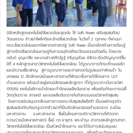
นิสิตหลักสูตรเทคโนโลยีสิ่งแวดล้อมสุดเจ๋ง ใช้ Soft Power เสริมชุมชนศิลป
วัฒนธรรม ข้าวเม่าโพธิ์ศรีและรักษ์สิ่งแวดล้อม ในวันที่ 2 ตุลาคม ที่ผ่านมา
คณะสิ่งแวดล้อมและทรัพยากรศาสตร์ชู Soft Power เป็นกลไกสร้างการเรียนรู้
สู่การรักษ์สิ่งแวดล้อมควบคู่กับการอนุรักษ์ศิลปวัฒนธรรมท้องถิ่น โดยนาย
อนันต์ บุญมาชัย และนางสาวศศิณัฎฐ์ ศรีบุญเรือง นิสิตระดับปริญญาตรีชั้น
ปีที่ 4 หลักสูตรสาขาวิชาเทคโนโลยีสิ่งแวดล้อม ได้บูรณาการทักษะที่ตนเองรัก
และมีความเชี่ยวชาญ สู่การบูรณาการและถ่ายทอดในรูปแบบท่าฟ้อนรำ ใน
บทเพลง 12 อัตลักษณ์เมืองมหาสารคามที่พัฒนาขึ้นภายใต้โครงการ U2T
ตำบลตลาด พร้อมด้วยผู้แทนนิสิตของหลักสูตรฯ ที่ได้บูรณาการในรายวิชา
1705353 เทคโนโลยีการบำบัดและกำจัดของเสียอันตราย เพื่อเสริมทักษะการบ่งชี้
วัตถุอันตราย สารเคมี และของเสียอันตรายในกิจกรรมของวิสาหกิจชุมชน
โดยการสนับสนุนจากโครงการการยกระดับชุมชนโพธิ์ศรี1 เป็นองค์กรธุรกิจ
ชุมชนผลิตภัณฑ์แปรรูปจากข้าวเม่าที่เป็นอัตลักษณ์ของตำบลตลาด อ.เมือง
มหาสารคาม จ.มหาสารคาม ซึ่งเป็นโครงการบริการวิชาการที่เกิดจาก
ความร่วมมือหลายศาสตร์ ซึ่งมี ดร.ธายุกร พระบำรุง อาจารย์หลักสูตรสาขา
วิชาเทคโนโลยีสิ่งแวดล้อม เป็นหัวหน้าโครงการ และได้รับการสนับสนุนงบ
ประมาณจากโครงการบริการวิชาการแบบบูรณากา เพื่อสร้างนวัตกรรมและ