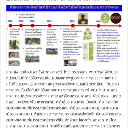
คณะสิ่งแวดล้อมและทรัพยากรศาสตร์ โดย ดร.ธายุกร พระบำรุง ผู้อำนวย
หน่วยปฏิบัติการวิจัยการเปลี่ยนแปลงสภาพภูมิอากาศ การบรรเทา และการ
ปรับตัว (CMARE)/อาจารย์หลักสูตรสาขาวิชาเทคโนโลยีสิ่งแวดล้อม ได้บูรณา
การความร่วมมือกับนักวิจัยจากคณะสาธารณสุขศาสตร์ คณะวิทยาศาสตร์
คณะการบัญชีและการจัดการ คณะสถาปัตยกรรมศาสตร์ ผังเมืองและ นฤมิต
ศิลป์ มหาวิทยาลัยมหาสารคาม กลุ่มผู้ประกอบการ (ปัจจุบัน คือ วิสาหกิจ
ชุมชนผลิตภัณฑ์แปรรูปจากข้าวเม่าอัตลักษณ์เมืองมหาสารคาม) และเทศบาล
เมืองมหาสารคาม ดำเนินโครงการการยกระดับชุมชนโพธิ์ศรี1 เป็นองค์กรธุรกิจ
ชุมชนผลิตภัณฑ์แปรรูปจากข้าวเม่าที่เป็นอัตลักษณ์ของตำบลตลาด อ.เมือง
มหาสารคาม จ.มหาสารคาม ภายใต้การสนับสนุนจากโครงการบริการวิชาการ