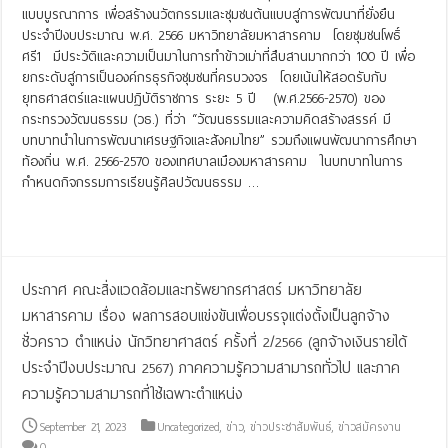
แบบบูรณาการ เพื่อสร้างนวัตกรรมและชุมชนต้นแบบสู่การพัฒนาที่ยั่งยืน
ประจำปีงบประมาณ พ.ศ. 2566 มหาวิทยาลัยมหาสารคาม โดยชุมชนโพธิ์
ศรี1 มีประวัติและความเป็นมาในการทำข้าวเม่าที่สืบสานมากกว่า 100 ปี เพื่อ
ยกระดับสู่การเป็นองค์กรธุรกิจชุมชนที่ครบวงจร โดยเน้นให้สอดรับกับ
ยุทธศาสตร์และแผนปฏิบัติราชการ ระยะ 5 ปี (พ.ศ.2566-2570) ของ
กระทรวงวัฒนธรรม (วธ.) ที่ว่า “วัฒนธรรมและความคิดสร้างสรรค์ มี
บทบาทนำในการพัฒนาเศรษฐกิจและสังคมไทย” รวมถึงแผนพัฒนาการศึกษา
ท้องถิ่น พ.ศ. 2566-2570 ของเทศบาลเมืองมหาสารคาม ในบทบาทในการ
กำหนดกิจกรรมการเรียนรู้ศิลปวัฒนธรรม …
Read More »
ประกาศ คณะสิ่งแวดล้อมและทรัพยากรศาสตร์ มหาวิทยาลัย
มหาสารคาม เรื่อง ผลการสอบแข่งขันเพื่อบรรจุแต่งตั้งเป็นลูกจ้าง
ชั่วคราว ตำแหน่ง นักวิทยาศาสตร์ ครั้งที่ 2/2566 (ลูกจ้างเงินรายได้
ประจำปีงบประมาณ 2567) ภาคความรู้ความสามารถทั่วไป และภาค
ความรู้ความสามารถที่ใช้เฉพาะตำแหน่ง
September 21, 2023
Uncategorized
,
ข่าว
,
ข่าวประชาสัมพันธ์
,
ข่าวสมัครงาน
0