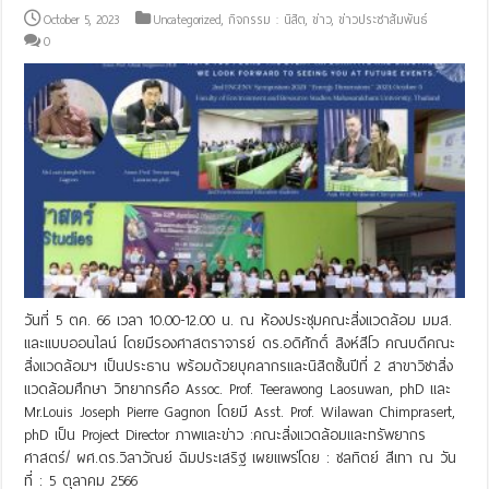
October 5, 2023
Uncategorized
,
กิจกรรม : นิสิต
,
ข่าว
,
ข่าวประชาสัมพันธ์
0
วันที่ 5 ตค. 66 เวลา 10.00-12.00 น. ณ ห้องประชุมคณะสิ่งแวดล้อม มมส.
และแบบออนไลน์ โดยมีรองศาสตราจารย์ ดร.อดิศักดิ์ สิงห์สีโว คณบดีคณะ
สิ่งแวดล้อมฯ เป็นประธาน พร้อมด้วยบุคลากรและนิสิตชั้นปีที่ 2 สาขาวิชาสิ่ง
แวดล้อมศึกษา วิทยากรคือ Assoc. Prof. Teerawong Laosuwan, phD และ
Mr.Louis Joseph Pierre Gagnon โดยมี Asst. Prof. Wilawan Chimprasert,
phD เป็น Project Director ภาพและข่าว :คณะสิ่งแวดล้อมและทรัพยากร
ศาสตร์/ ผศ.ดร.วิลาวัณย์ ฉิมประเสริฐ เผยแพร่โดย : ชลทิตย์ สีเทา ณ วัน
ที่ : 5 ตุลาคม 2566