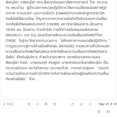
พิษณุโลก จ.พิษณุโลก คณะสิ่งแวดล้อมและทรัพยากรศาสตร์ โดย ดร.ธายุ
กร พระบำรุง ผู้อำนวยการหน่วยปฏิบัติการวิจัยการเปลี่ยนแปลงสภาพภูมิ
อากาศ การบรรเทา และการปรับตัว (CMARE)/อาจารย์หลักสูตรสาขาวิชา
เทคโนโลยีสิ่งแวดล้อม ได้บูรณาการความร่วมมือกับสำนักงานลดความเสี่ยง
จากภัยพิบัติแห่งสหประชาชาติ (UNDRR) มหาวิทยาลัยนเรศวร (โครงการ
SECRA และ โครงการ FOUNTAIN ภายใต้การสนับสนุนของโปรแกรม
ERASMUS+ จาก EU) และเครือข่ายพัฒนาความเข้มแข็งต่อภัยพิบัติไทย
(TNDR) ในฐานะวิทยากรกระบวนการ ในโครงการการอบรมเชิงปฏิบัติการ “
การบูรณาการสู่การสร้างเมืองยืดหยุ่น (MCR2030) ตามแนวทางสำนักงานลด
ความเสี่ยงจากภัยพิบัติแห่งสหประชาชาติเพื่อลดความเสี่ยงจากภัยพิบัติอย่าง
ยั่งยืน” สำหรับผู้บริหาร หัวหน้าส่วนราชการ และพนักงานเทศบาลนคร
พิษณุโลก โดยมี นางเปรมฤดี ชามพูนท นายกเทศมนตรีนครพิษณุโลก เป็น
ประธานเปิดงาน และในกิจกรรม ประกอบด้วย การกล่าวปฐมบท “บทบาท
ความร่วมมือระหว่างสถาบันวิชาการกับการพัฒนาเมืองสู่เมืองที่ลดความเสี่ยง
ภัยอย่างยั่งยืน” โดย …
Read More »
20
« First
...
10
«
18
19
21
22
»
Page 20 of 43
30
40