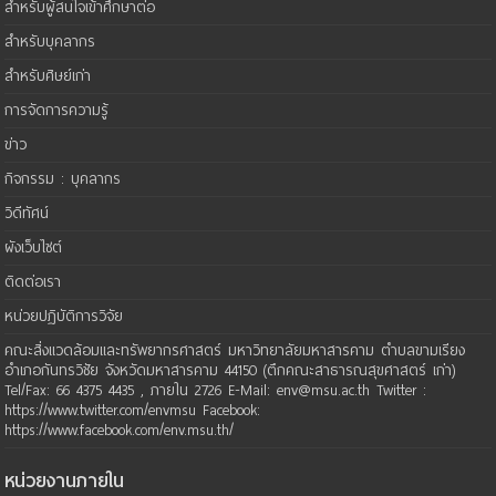
สำหรับผู้สนใจเข้าศึกษาต่อ
สำหรับบุคลากร
สำหรับศิษย์เก่า
การจัดการความรู้
ข่าว
กิจกรรม : บุคลากร
วิดีทัศน์
ผังเว็บไซต์
ติดต่อเรา
หน่วยปฏิบัติการวิจัย
คณะสิ่งแวดล้อมและทรัพยากรศาสตร์ มหาวิทยาลัยมหาสารคาม ตำบลขามเรียง
อำเภอกันทรวิชัย จังหวัดมหาสารคาม 44150 (ตึกคณะสาธารณสุขศาสตร์ เก่า)
Tel/Fax: 66 4375 4435 , ภายใน 2726 E-Mail: env@msu.ac.th Twitter :
https://www.twitter.com/envmsu Facebook:
https://www.facebook.com/env.msu.th/
หน่วยงานภายใน