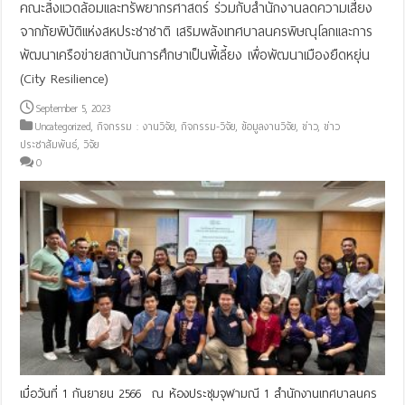
คณะสิ่งแวดล้อมและทรัพยากรศาสตร์ ร่วมกับสำนักงานลดความเสี่ยง
จากภัยพิบัติแห่งสหประชาชาติ เสริมพลังเทศบาลนครพิษณุโลกและการ
พัฒนาเครือข่ายสถาบันการศึกษาเป็นพี้เลี้ยง เพื่อพัฒนาเมืองยืดหยุ่น
(City Resilience)
September 5, 2023
Uncategorized
,
กิจกรรม : งานวิจัย
,
กิจกรรม-วิจัย
,
ข้อมูลงานวิจัย
,
ข่าว
,
ข่าว
ประชาสัมพันธ์
,
วิจัย
0
เมื่อวันที่ 1 กันยายน 2566 ณ ห้องประชุมจุฬามณี 1 สำนักงานเทศบาลนคร