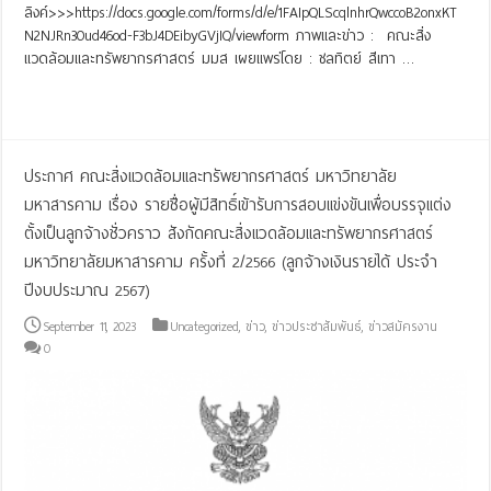
ลิงค์>>>https://docs.google.com/forms/d/e/1FAIpQLScqlnhrQwccoB2onxKT
N2NJRn30ud46od-F3bJ4DEibyGVjIQ/viewform ภาพและข่าว : คณะสิ่ง
แวดล้อมและทรัพยากรศาสตร์ มมส เผยแพร่โดย : ชลทิตย์ สีเทา …
Read More »
ประกาศ คณะสิ่งแวดล้อมและทรัพยากรศาสตร์ มหาวิทยาลัย
มหาสารคาม เรื่อง รายชื่อผู้มีสิทธิ์เข้ารับการสอบแข่งขันเพื่อบรรจุแต่ง
ตั้งเป็นลูกจ้างชั่วคราว สังกัดคณะสิ่งแวดล้อมและทรัพยากรศาสตร์
มหาวิทยาลัยมหาสารคาม ครั้งที่ 2/2566 (ลูกจ้างเงินรายได้ ประจำ
ปีงบประมาณ 2567)
September 11, 2023
Uncategorized
,
ข่าว
,
ข่าวประชาสัมพันธ์
,
ข่าวสมัครงาน
0