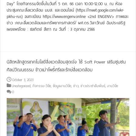
Day” โดยกิจกรรมจัดขึ้นในวันที่ 5 ตค. 66 เวลา 10.00-12.00 น. ณ ห้อง
ประชุมคณะสิ่งแวดล้อม มมส. และออนไลน์ (https://meet.google.com/wkr-
pkhu-rus) ลงทะเบียน https://www.engenv.online <2nd ENGENV> ภาพและ
ข่าว :คณะสิ่งแวดล้อมและทรัพยากรศาสตร์/ ผศ.ดร.วิลาวัณย์ ฉิมประเสริฐ
เผยแพร่โดย : ชลทิตย์ สีเทา ณ วันที่ : 3 ตุลาคม 2566
Read More »
นิสิตหลักสูตรเทคโนโลยีสิ่งแวดล้อมสุดเจ๋ง ใช้ Soft Power เสริมชุมชน
ศิลปวัฒนธรรม ข้าวเม่าโพธิ์ศรีและรักษ์สิ่งแวดล้อม
October 3, 2023
Uncategorized
,
กิจกรรม-วิจัย
,
ข้อมูลงานวิจัย
,
ข่าว
,
ข่าวประชาสัมพันธ์
,
งานวิจัย
0