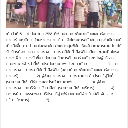
เมื่อวันที่ 5 – 6 กันยายน 2566 ที่ผ่านมา คณะสิ่งแวดล้อมและทรัพยากร
ศาสตร์ มหาวิทยาลัยมหาสารคาม มีการจัดโครงการสนับสนุนการดำเนินงานที่
เป็นเลิศขึ้น ณ บ้านนาโคกเขาค้อ อำเภอโกสุมพิสัย จังหวัดมหาสารคาม โดยได้
รับเกียรติจาก รองศาสตราจารย์ ดร.อดิศักดิ์ สิงห์สีโว เป็นประธานเปิดโครง
การฯ ซึ่งโครงการจัดขึ้นในลักษณะเป็นการสัมมนาร่วมกันระหว่างผู้บริหาร
คณะฯ และเจ้าหน้าที่ฝ่ายประกันคุณภาพ ประกอบด้วย 1) รอง
ศาสตราจารย์ ดร.อดิศักดิ์ สิงห์สีโว (คณบดีคณะสิ่งแวดล้อมและทรัพยากร
ศาสตร์) 2) ผู้ช่วยศาสตราจารย์ ดร.ปานใจ สื่อประเสริฐสิทธิ์
(รองคณบดีฝ่ายวิชาการและประกันคุณภาพ) 3) ผู้ช่วย
ศาสตราจารย์อารีรัตน์ รักษาศิลป์ (รองคณบดีฝ่ายบริหาร) 4)
อาจารย์ ดร.พรรคพงษ์ ศรีประเสริฐ (ผู้ช่วยคณบดีฝ่ายวิเทศสัมพันธ์และ
บริการวิชาการ) 5) …
Read More »