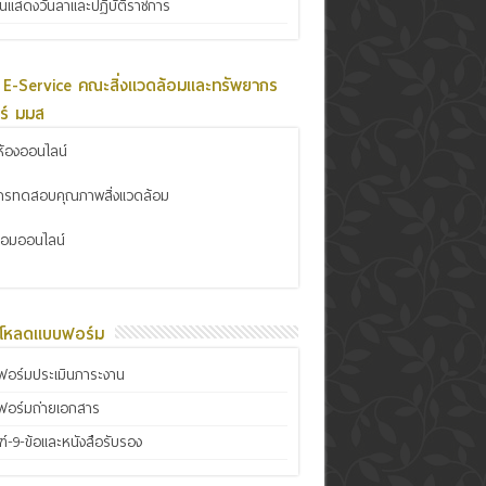
ินแสดงวันลาและปฏิบัติราชการ
 E-Service คณะสิ่งแวดล้อมและทรัพยากร
ร์ มมส
้องออนไลน์
การทดสอบคุณภาพสิ่งแวดล้อม
ซ่อมออนไลน์
์โหลดแบบฟอร์ม
อร์มประเมินภาระงาน
ฟอร์มถ่ายเอกสาร
์-9-ข้อและหนังสือรับรอง