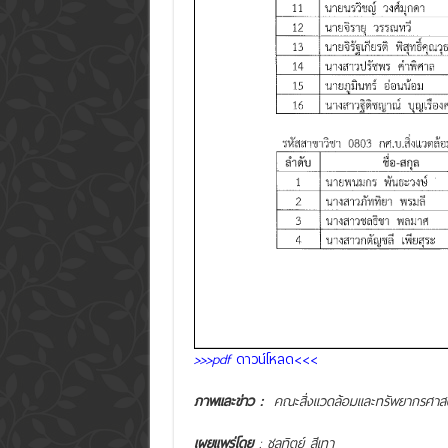
>>>pdf
ดาวน์โหลด<<<
ภาพและข่าว :
คณะสิ่งแวดล้อมและทรัพยากรศาสต
เผยแพร่โดย
: ชลทิตย์ สีเทา