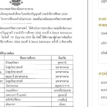
ปฏิท
ระบบ
ศาสต
จองห
บริ
แจ้ง
ดาวน
แบบฟ
แบบ
เกณฑ