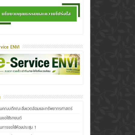
vice ENVI
น
ินคณบดีคณะสิ่งแวดล้อมและทรัพยากรศาสตร์
ินขอใช้รถยนต์
ินการขอใช้ห้องประชุม 1