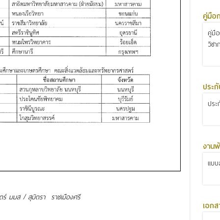
คู่มื
คู่ม
วิชา
ประก
ประ
งานพั
แบบส
ร์ มมส / สุมิตรา ราชเมืองศรี
เอกส