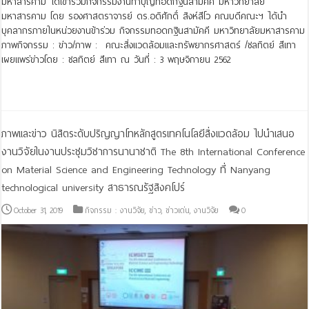
มหาสารคาม ได้เข้าร่วมกิจกรรมงานทำบุญทอดกฐินสามัคคี มหาวิทยาลัย
มหาสารคาม โดย รองศาสตราจารย์ ดร.อดิศักดิ์ สิงห์สีโว คณบดีคณะฯ ได้นำ
บุคลากรภายในหน่วยงานข้าร่วม กิจกรรมทอดกฐินสามัคคี มหาวิทยาลัยมหาสารคาม
ภาพกิจกรรม : ข่าว/ภาพ : คณะสิ่งแวดล้อมและทรัพยากรศาสตร์ /ชลทิตย์ สีเทา
เผยแพร่ข่าวโดย : ชลทิตย์ สีเทา ณ วันที่ : 3 พฤษจิกายน 2562
Read More »
ภาพและข่าว นิสิตระดับปริญญาโทหลักสูตรเทคโนโลยีสิ่งแวดล้อม ไปนำเสนอ
งานวิจัยในงานประชุมวิชาการนานาชาติ The 8th International Conference
on Material Science and Engineering Technology ที่ Nanyang
technological university สาธารณรัฐสิงคโปร์
October 31, 2019
กิจกรรม : งานวิจัย
,
ข่าว
,
ข่าวเด่น
,
งานวิจัย
0