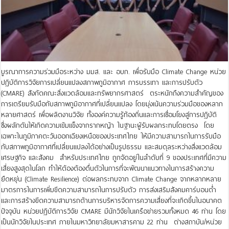
บูรณาการความร่วมมือระหว่าง มมส. และ อบก. เพื่อรับมือ Climate Change หน่วย
ปฏิบัติการวิจัยการเปลี่ยนแปลงสภาพภูมิอากาศ การบรรเทา และการปรับตัว
(CMARE) สังกัดคณะสิ่งแวดล้อมและทรัพยากรศาสตร์ ตระหนักถึงความสำคัญของ
การเตรียมรับมือกับสภาพภูมิอากาศที่เปลี่ยนแปลง โดยมุ่งเน้นความร่วมมือของหลาก
หลายศาสตร์ เพื่อผลิตงานวิจัย ทั้งองค์ความรู้ท้องถิ่นและการเชื่อมโยงสู่การปฏิบัติ
ซึ่งผลักดันให้เกิดความเข้มแข็งจากรากหญ้า ในฐานะผู้รับผลกระทบโดยตรง โดย
เฉพาะในภูมิภาคตะวันออกเฉียงเหนือของประเทศไทย ให้มีความสามารถในการรับมือ
กับสภาพภูมิอากาศที่เปลี่ยนแปลงได้อย่างเป็นรูปธรรม และสมดุลระหว่างสิ่งแวดล้อม
เศรษฐกิจ และสังคม สำหรับประเทศไทย ถูกจัดอยู่ในลำดับที่ 9 ของประเทศที่มีความ
เสี่ยงสูงสุดในโลก ทำให้ต้องต้องตื่นตัวในการที่จะพัฒนาแนวทางในการสร้างความ
ยืดหยุ่น (Climate Resilience) ต่อผลกระทบจาก Climate Change จากหลากหลาย
มาตรการในการเพิ่มขีดความสามารถในการปรับตัว การส่งเสริมสังคมคาร์บอนต่ำ
และการสร้างขีดความสามารถด้านการบริหารจัดการความเสี่ยงที่จะเกิดขึ้นในอนาคต
ปัจจุบัน หน่วยปฏิบัติการวิจัย CMARE มีนักวิจัยในเครือข่ายรวมทั้งหมด 46 ท่าน โดย
เป็นนักวิจัยในประเทศ ภายในมหาวิทยาลัยมหาสารคาม 22 ท่าน ต่างสถาบัน/หน่วย