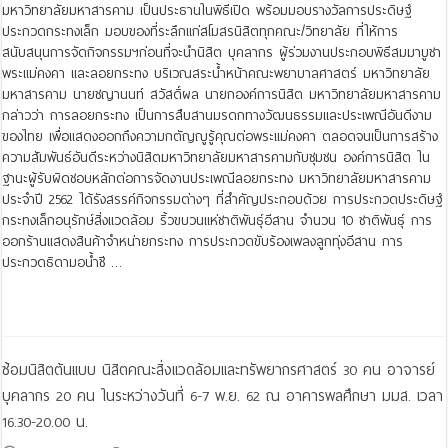
มหาวิทยาลัยมหาสารคาม เป็นประธานในพิธีเปิด พร้อมมอบรางวัลการประดิษฐ์
ประกวดกระทงเล็ก มอบของที่ระลึกแก่สโมสรนิสิตทุกคณะ/วิทยาลัย ที่ให้การ
สนับสนุนการจัดกิจกรรมฯก่อนที่จะนำนิสิต บุคลากร ผู้ร่วมงานประกอบพิธีสมมาบูชา
พระแม่คงคา และลอยกระทง บริเวณสระน้ำหน้าคณะพยาบาลศาสตร์ มหาวิทยาลัย
มหาสารคาม นายชญานนท์ สวัสดิ์ผล นายกองค์การนิสิต มหาวิทยาลัยมหาสารคาม
กล่าวว่า การลอยกระทง เป็นการสืบสานมรดกทางวัฒนธรรมและประเพณีอันดีงาม
ของไทย เพื่อแสดงออกถึงความกตัญญูรู้คุณต่อพระแม่คงคา ตลอดจนเป็นการสร้าง
ความสัมพันธ์อันดีระหว่างนิสิตมหาวิทยาลัยมหาสารคามกับชุมชน องค์การนิสิต ใน
ฐานะผู้รับผิดชอบหลักต่อการจัดงานประเพณีลอยกระทง มหาวิทยาลัยมหาสารคาม
ประจำปี 2562 ได้รังสรรค์กิจกรรมต่างๆ ที่สำคัญประกอบด้วย การประกวดประดิษฐ์
กระทงเล็กอนุรักษ์สิ่งแวดล้อม ริ้วขบวนแห่ชาติพันธุ์อีสาน จำนวน 10 ชาติพันธุ์ การ
ออกร้านแสดงสินค้าจำหน่ายกระทง การประกวดขับร้องเพลงลูกทุ่งอีสาน การ
ประกวดธิดามอน้ำชี …
Read More »
ซ้อมนิสิตต้นแบบ นิสิตคณะสิ่งแวดล้อมและทรัพยากรศาสตร์ 30 คน อาจารย์
บุคลากร 20 คน ในระหว่างวันที่ 6-7 พ.ย. 62 ณ อาคารพลศึกษา มมส. เวลา
16.30-20.00 น.