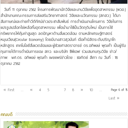
วันที่ 11 ตุลาคม 2562 โครงการพัฒนานักวิจัยและงานวิจัยเพื่ออุตสาหกรรม (พวอ.)
สำนักงานคณะกรรมการส่งเสริมวิทยาศาสตร์ วิจัยและนวัฒกรรม (สกสว.) ได้มา
สัมภาษณ์และถ่ายทำวีดีทัศน์ข่าวประชาสัมพันธ์ การดำเนินงานโครงการ วิจัยในการ
แปรรูปเปลือกไข่เหลือทิ้งอุตสาหกรรม เพื่อนำมาใช้เป็นวัตถุดิบใหม่ เป็นการใช้
ทรัพยากรให้คุ้มค่าสูงสุด ลดปัญหาด้านสิ่งแวดล้อม ตามหลักเศรษฐ์ศาสตร์
หมุนเวียน(Circular Economy) โดยมีนางสาวสุวนันท์ เจือคำนิสิตระดับปริญาโท
หลักสูตร เทคโนโลยีสิ่งแวดล้อมและผู้ช่วยศาสตราจารย์ ดร.อภิพงษ์ พุฒคำ เป็นผู้รับ
ทุนภายใต้การดำเนินการของ สกว. และบริษัท ซีพีเอฟ ร่วมสมทบทุนวิจัย ข่าว/
ภาพ: ผศ.ดร. อภิพงษ์ พุฒคำ เผยแพร่ข่าวโดย : ชลทิตย์ สีเทา ณ วันที่ : 18
ตุลาคม 2562
Read More »
6
« First
...
«
4
5
7
8
»
10
...
Page 6 of 15
Last »
คณบดี