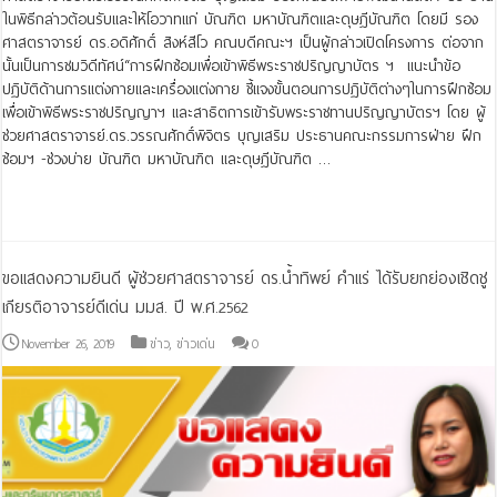
ในพิธีกล่าวต้อนรับและให้โอวาทแก่ บัณฑิต มหาบัณฑิตและดุษฎีบัณฑิต โดยมี รอง
ศาสตราจารย์ ดร.อดิศักดิ์ สิงห์สีโว คณบดีคณะฯ เป็นผู้กล่าวเปิดโครงการ ต่อจาก
นั้นเป็นการชมวิดีทัศน์“การฝึกซ้อมเพื่อเข้าพิธีพระราชปริญญาบัตร ฯ แนะนำข้อ
ปฏิบัติด้านการแต่งกายและเครื่องแต่งกาย ชี้แจงขั้นตอนการปฏิบัติต่างๆในการฝึกซ้อม
เพื่อเข้าพิธีพระราชปริญญาฯ และสาธิตการเข้ารับพระราชทานปริญญาบัตรฯ โดย ผู้
ช่วยศาสตราจารย์.ดร.วรรณศักดิ์พิจิตร บุญเสริม ประธานคณะกรรมการฝ่าย ฝึก
ซ้อมฯ -ช่วงบ่าย บัณฑิต มหาบัณฑิต และดุษฎีบัณฑิต …
Read More »
ขอแสดงความยินดี ผู้ช่วยศาสตราจารย์ ดร.น้ำทิพย์ คำแร่ ได้รับยกย่องเชิดชู
เกียรติอาจารย์ดีเด่น มมส. ปี พ.ศ.2562
November 26, 2019
ข่าว
,
ข่าวเด่น
0