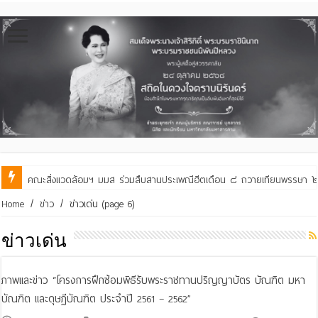
คณะสิ่งแวดล้อมฯ มมส ร่วมสืบสานประเพณีฮีตเดือน ๘ ถวายเทียนพรรษา ๒๙ 
คณะสิ่งแวดล้อมฯ มมส ร่วมต้อนรับและแลกเปลี่ยนเรียนรู้กับบัณฑิตวิทย
Home
/
ข่าว
/
ข่าวเด่น
(page 6)
ข่าวเด่น
ภาพและข่าว “โครงการฝึกซ้อมพิธีรับพระราชทานปริญญาบัตร บัณฑิต มหา
บัณฑิต และดุษฎีบัณฑิต ประจำปี 2561 – 2562”