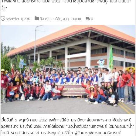
ภาพและข่าว:ลอยกระทง มมส 2562 “มอน้ำชีตุ้มอีสานชาติพันธุ์ โฮมกันสมมา
น้ำ”
November 11, 2019
กิจกรรม : นิสิต
,
ข่าว
,
ข่าวเด่น
0
เมื่อวันที่ 9 พฤศจิกายน 2562 องค์การนิสิต มหาวิทยาลัยมหาสารคาม จัดประเพณี
ลอยกระทง ประจำปี 2562 ภายใต้ชื่องาน “มอน้ำชีตุ้มอีสานชาติพันธุ์ โฮมกันสมมาน้ำ”
โดยมี รองศาสตราจารย์ ดร.ประยุกต์ ศรีวิไล ผู้รักษาราชการแทนอธิการบดี