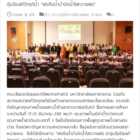
ตุ้มโฮมแก้วิกฤติน้ำ “พ่อคือน้ำบำบัดน้ำใสถวายพ่อ”
October 18, 2019
ข่าว
,
ข่าว-ปฏิบัติการสิ่งแวดล้อม
,
ข่าวเด่น
0
คณะสิ่งแวดล้อมและทรัพยากรศาสตร์ มหาวิทยาลัยมหาสารคาม ร่วมกับ
สมาคมหน่วยแก้วิกฤตแก้เมืองด้านเกษตรธรรมชาติและสิ่งแวดล้อม ตระหนัก
ถึงปัญหาคุณภาพน้ำของสระน้ำข้างอาคารราชนครินทร์ ซึ่งจากผลการศึกษา
ระหว่างวันที่ 17-25 ธันวาคม 2561 พบว่า คุณภาพน้ำมมีค่าต่ำกว่าเกณฑ์
คุณภาพน้ำผิวดินประเภทที่ 3 จึงเป็นโจทย์ของการฟื้นฟูคุณภาพน้ำอย่างเร่ง
ด่วน โดยเฉพาะปัญหาความสกปรกและกลิ่น ซึ่งมุ่งเน้นการมีส่วนร่วมของทุก
หน่วยงาน จึงได้จัดโครงการ “พ่อคือน้ำบำบัดน้ำใสถวายพ่อ (กลุ่มตุ้มโฮมแก้