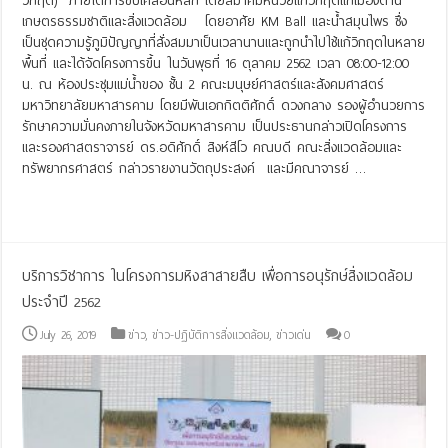
วิกฤต)” ภายใต้การขับเคลื่อนหลัก โดยสมาคมหน่วยแก้วิกฤตแก้เมืองด้าน
เกษตรธรรมชาติและสิ่งแวดล้อม โดยอาศัย KM Ball และน้ำสมุนไพร ซึ่ง
เป็นชุดความรู้ภูมิปัญญาที่สั่งสมมาเป็นเวลานานและถูกนำไปใช้แก้วิกฤตในหลาย
พื้นที่ และได้จัดโครงการขึ้น ในวันพุธที่ 16 ตุลาคม 2562 เวลา 08:00-12:00
น. ณ ห้องประชุมแม่น้ำของ ชั้น 2 คณะมนุษย์ศาสตร์และสังคมศาสตร์
มหาวิทยาลัยมหาสารคาม โดยมีพันเอกกิตติศักดิ์ ดวงกลาง รองผู้อำนวยการ
รักษาความมั่นคงภายในจังหวัดมหาสารคาม เป็นประธานกล่าวเปิดโครงการ
และรองศาสตราจารย์ ดร.อดิศักดิ์ สิงห์สีโว คณบดี คณะสิ่งแวดล้อมและ
ทรัพยากรศาสตร์ กล่าวรายงานวัตถุประสงค์ และมีคณาจารย์ …
Read More »
บริการวิชาการ ในโครงการมหิงสาสายสืบ เพื่อการอนุรักษ์สิ่งแวดล้อม
ประจำปี 2562
July 26, 2019
ข่าว
,
ข่าว-ปฏิบัติการสิ่งแวดล้อม
,
ข่าวเด่น
0