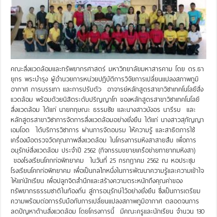
คณะสิ่งแวดล้อมและทรัพยากรศาสตร์ มหาวิทยาลัยมหาสารคาม โดย ดร.ธา
ยุกร พระบำรุง ผู้อำนวยการหน่วยปฏิบัติการวิจัยการเปลี่ยนแปลงสภาพภูมิ
อากาศ การบรรเทา และการปรับตัว อาจารย์หลักสูตรสาขาวิชาเทคโนโลยีสิ่ง
แวดล้อม พร้อมด้วยนิสิตระดับปริญญาโท ของหลักสูตรสาขาวิชาเทคโนโลยี
สิ่งแวดล้อม ได้แก่ นายกฤษณะ ธรรมชัย และนางสาวบังอร นารีรบ และ
หลักสูตรสาขาวิชาการจัดการสิ่งแวดล้อมอย่างยั่งยืน ได้แก่ นางสาวสุกัญญา
เอมโอด ได้บริการวิชาการ ผ่านการจัดอบรม ให้ความรู้ และสาธิตการใช้
เครื่องมือตรวจวัดคุณภาพสิ่งแวดล้อม ในโครงการมหิงสาสายสืบ เพื่อการ
อนุรักษ์สิ่งแวดล้อม ประจำปี 2562 (กิจกรรมขยายเครือข่ายทายาทมหิงสา)
ของโรงเรียนโคกก่อพิทยาคม ในวันที่ 25 กรกฎาคม 2562 ณ หอประชุม
โรงเรียนโคกก่อพิทยาคม เพื่อเป็นกลไกหนึ่งในการพัฒนาความรู้และความเข้าใจ
ให้แก่นักเรียน เพื่อปลูกจิตสำนึกและสร้างความตระหนักถึงคุณค่าของ
ทรัพยากรธรรมชาติในท้องถิ่น สู่การอนุรักษ์ไว้อย่างยั่งยืน ซึ่งเป็นการเตรียม
ความพร้อมต่อการรับมือกับการเปลี่ยนแปลงสภาพภูมิอากาศ ตลอดจนการ
ลดปัญหาด้านสิ่งแวดล้อม โดยโครงการนี้ มีคณะครูและนักเรียน จำนวน 130