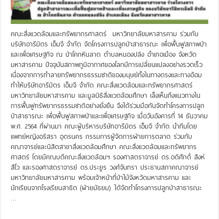
คณะสิ่งแวดล้อมและทรัพยากรศาสตร์ มหาวิทยาลัยมหาสารคาม ร่วมกับ
บริษัทอารีมิตร เอ็มจี จำกัด จัดโครงการปลูกป่าสาธารณะ เพื่อฟื้นฟูสภาพป่า
และเพื่อเศรษฐกิจ ณ ป่าโคกหินลาด ตำบลหนองปลิง อำเภอเมือง จังหวัด
มหาสารคาม ปัจจุบันสภาพภูมิอากาศของโลกมีการเปลี่ยนแปลงอย่างรวดเร็ว
เนื่องจากการทำลายทรัพยากรธรรมชาติของมนุษย์ทั้งในทางตรงและทางอ้อม
ทำให้บริษัทอารีมิตร เอ็มจี จำกัด คณะสิ่งแวดล้อมและทรัพยากรศาสตร์
มหาวิทยาลัยมหาสารคาม และมูลนิธิสิ่งแวดล้อมศึกษา เล็งเห็นถึงแนวทางใน
การฟื้นฟูทรัพยากรธรรมชาติอย่างยั่งยืน จึงได้ร่วมมือกันจัดทำโครงการปลูก
ป่าสาธารณะ เพื่อฟื้นฟูสภาพป่าและเพื่อเศรษฐกิจ เมื่อวันอังคารที่ 14 ธันวาคม
พ.ศ. 2564 ที่ผ่านมา คณะผู้บริหารบริษัทอารีมิตร เอ็มจี จำกัด นำทีมโดย
แพทย์หญิงอริสรา อุดรนคร กรรมการผู้จัดการฝ่ายการตลาด ร่วมกับ
คณาจารย์และนิสิตสาขาสิ่งแวดล้อมศึกษา คณะสิ่งแวดล้อมและทรัพยากร
ศาสตร์ โดยมีคณบดีคณะสิ่งแวดล้อมฯ รองศาสตราจารย์ ดร.อดิศักดิ์ สิงห์
สีโว และรองศาสตราจารย์ ดร.ประยูร วงศ์จันทรา ประธานสภาคณาจารย์
มหาวิทยาลัยมหาสารคาม พร้อมเจ้าหน้าที่ป่าไม้จังหวัดมหาสารคาม และ
นักเรียนจากโรงเรียนสาธิต (ฝ่ายมัธยม) ได้จัดทำโครงการปลูกป่าสาธารณะ
…
Read More »