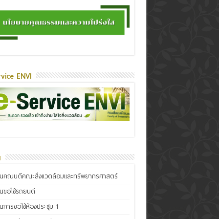
vice ENVI
น
ินคณบดีคณะสิ่งแวดล้อมและทรัพยากรศาสตร์
ินขอใช้รถยนต์
ินการขอใช้ห้องประชุม 1