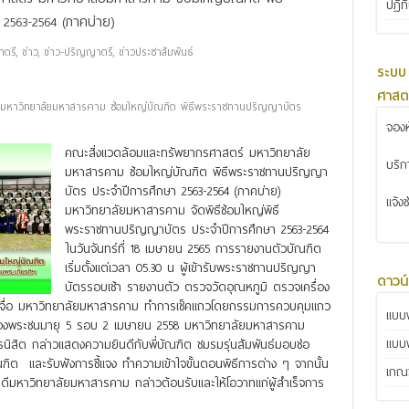
ปฏิท
2563-2564 (ภาคบ่าย)
าตรี
,
ข่าว
,
ข่าว-ปริญญาตรี
,
ข่าวประชาสัมพันธ์
ระบบ
ศาสต
์ มหาวิทยาลัยมหาสารคาม ซ้อมใหญ่บัณฑิต พิธีพระราชทานปริญญาบัตร
จองห
คณะสิ่งแวดล้อมและทรัพยากรศาสตร์ มหาวิทยาลัย
บริ
มหาสารคาม ซ้อมใหญ่บัณฑิต พิธีพระราชทานปริญญา
บัตร ประจำปีการศึกษา 2563-2564 (ภาคบ่าย)
แจ้ง
มหาวิทยาลัยมหาสารคาม จัดพิธีซ้อมใหญ่พิธี
พระราชทานปริญญาบัตร ประจำปีการศึกษา 2563-2564
ในวันจันทร์ที่ 18 เมษายน 2565 การรายงานตัวบัณฑิต
เริ่มตั้งแต่เวลา 05.30 น ผู้เข้ารับพระราชทานปริญญา
ดาวน
บัตรรอบเช้า รายงานตัว ตรวจวัดอุณหภูมิ ตรวจเครื่อง
จื่อ มหาวิทยาลัยมหาสารคาม ทำการเช็คแถวโดยกรรมการควบคุมแถว
แบบฟ
สฉลองพระชนมายุ 5 รอบ 2 เมษายน 2558 มหาวิทยาลัยมหาสารคาม
แบบ
สิต กล่าวแสดงความยินดีกับพี่บัณฑิต ชมรมรุ่นสัมพันธ์มอบช่อ
ฑิต และรับฟังการชี้แจง ทำความเข้าใจขั้นตอนพิธีการต่าง ๆ จากนั้น
เกณฑ
ีมหาวิทยาลัยมหาสารคาม กล่าวต้อนรับและให้โอวาทแก่ผู้สำเร็จการ