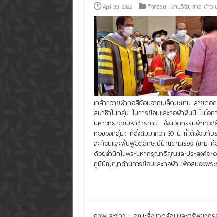
April 30, 2022
กิจกรรม : งานวิจัย
,
ข่าว
,
ข่าว-
เกล้าถวายผ้าทอสีย้อมจากเมล็ดมะขาม ลายดอกผั
สมาชิกในกลุ่ม ในการย้อมและทอผ้าผืนนี้ ในโ
มหาวิทยาลัยมหาสารคาม ซึ่งนวัตกรรมผ้าทอสีย
ทอของกลุ่มฯ ที่สั่งสมมากว่า 30 ปี ที่ได้เชื่อม
สะท้อนและฟื้นฟูอัตลักษณ์บ้านขามเรียง (ขาม ค
ด้วยสำนึกในพระมหากรุณาธิคุณและประสงค์จะอ
ภูมิปัญญาด้านการย้อมและทอผ้า เพื่อสนองพระร
Read More »
ภาพและข่าว : คณะสิ่งแวดล้อมและทรัพยากร