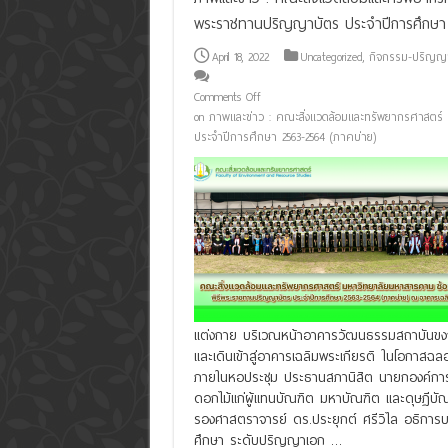
พระราชทานปริญญาบัตร ประจำปีการศึกษา 
April 18, 2022
Uncategorized
,
กิจกรรม-ปริญญ
Comments Off
on ภาพและข่าว : คณะสิ่งแวดล้อมและทรัพยากรศาสตร
ประจำปีการศึกษา 2563-2564 (ภาคบ่าย)
แต่งกาย บริเวณหน้าอาคารวัฒนธรรมสถาบันขง
และเดินเข้าสู่อาคารเฉลิมพระเกียรติ ในโอกา
ภายในหอประชุม ประธานสภานิสิต นายกองค์การนิ
ดอกไม้แก่ผู้แทนบัณฑิต มหาบัณฑิต และดุษฏีบัณ
รองศาสตราจารย์ ดร.ประยุกต์ ศรีวิไล อธิการบด
ศึกษา ระดับปริญญาเอก …