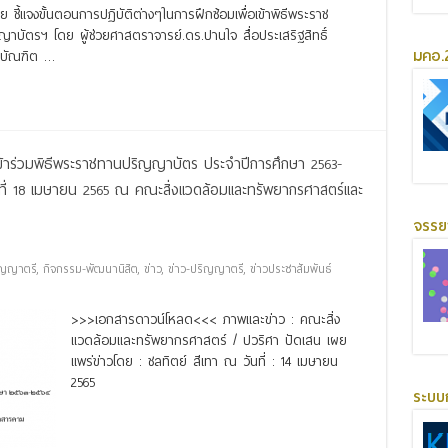
 ชี้แจงขั้นตอนการปฏิบัติต่างๆในการฝึกซ้อมเพื่อเข้าพิธีพระราช
ัตรฯ โดย ผู้ช่วยศาสตราจารย์.ดร.ปานใจ สื่อประเสริฐสิทธิ์
มคอ.2
 บัณฑิต …
ข้าร่วมพิธีพระราชทานปริญญาบัตร ประจำปีการศึกษา 2563-
ันที่ 18 เมษายน 2565 ณ คณะสิ่งแวดล้อมและทรัพยากรศาสตร์และ
จรร
ิญญาตรี
,
กิจกรรม-พัฒนานิสิต
,
ข่าว
,
ข่าว-ปริญญาตรี
,
ข่าวประชาสัมพันธ์
>>>เอกสารดาวน์โหลด<<< ภาพและข่าว : คณะสิ่ง
แวดล้อมและทรัพยากรศาสตร์ / ปวริศา ปัดเสน เผย
แพร่ข่าวโดย : ชลทิตย์ สีเทา ณ วันที่ : 14 เมษายน
2565
ระบบ
Read More »