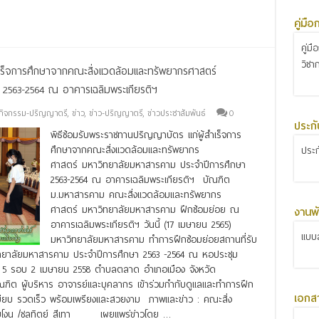
คู่มื
คู่ม
วิชา
ำเร็จการศึกษาจากคณะสิ่งแวดล้อมและทรัพยากรศาสตร์
2563-2564 ณ อาคารเฉลิมพระเกียรติฯ
กิจกรรม-ปริญญาตรี
,
ข่าว
,
ข่าว-ปริญญาตรี
,
ข่าวประชาสัมพันธ์
0
ประก
พิธีซ้อมรับพระราชทานปริญญาบัตร แก่ผู้สำเร็จการ
ศึกษาจากคณะสิ่งแวดล้อมและทรัพยากร
ประ
ศาสตร์ มหาวิทยาลัยมหาสารคาม ประจำปีการศึกษา
2563-2564 ณ อาคารเฉลิมพระเกียรติฯ บัณฑิต
ม.มหาสารคาม คณะสิ่งแวดล้อมและทรัพยากร
ศาสตร์ มหาวิทยาลัยมหาสารคาม ฝึกซ้อมย่อย ณ
งานพั
อาคารเฉลิมพระเกียรติฯ วันนี้ (17 เมษายน 2565)
แบบส
มหาวิทยาลัยมหาสารคาม ทำการฝึกซ้อมย่อยสถานที่รับ
วิทยาลัยมหาสารคาม ประจำปีการศึกษา 2563 -2564 ณ หอประชุม
 5 รอบ 2 เมษายน 2558 ตำบลตลาด อำเภอเมือง จังหวัด
ต ผู้บริหาร อาจารย์และบุคลากร เข้าร่วมกำกับดูแลและทำการฝึก
เอกส
เบียบ รวดเร็ว พร้อมเพรียงและสวยงาม ภาพและข่าว : คณะสิ่ง
มโงน /ชลทิตย์ สีเทา เผยแพร่ข่าวโดย …