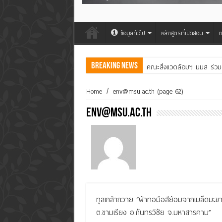
ข้อมูลทั่วไป
หลักสูตรที่เปิดสอน
ต
Breaking News
คณะสิ่งแวดล้อมฯ มมส ร่วม
Home
/
env@msu.ac.th
(page 62)
env@msu.ac.th
ทูลเกล้าถวาย “ผ้าทอมือสีย้อมจากเมล็ดมะข
ต.ขามเรียง อ.กันทรวิชัย จ.มหาสารคาม”