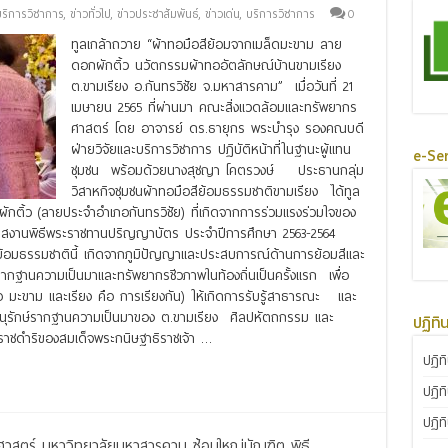
บริการวิชาการ
,
ข่าวทั่วไป
,
ข่าวประชาสัมพันธ์
,
ข่าวเด่น
,
บริการวิชาการ
0
ทูลเกล้าถวาย “ผ้าทอมือสีย้อมจากเมล็ดมะขาม ลาย
ดอกผักติ้ว นวัตกรรมผ้าทออัตลักษณ์บ้านขามเรียง
ต.ขามเรียง อ.กันทรวิชัย จ.มหาสารคาม” เมื่อวันที่ 21
เมษายน 2565 ที่ผ่านมา คณะสิ่งแวดล้อมและทรัพยากร
ศาสตร์ โดย อาจารย์ ดร.ธายุกร พระบำรุง รองคณบดี
ฝ่ายวิจัยและบริการวิชาการ ปฏิบัติหน้าที่ในฐานะผู้แทน
e-Ser
ชุมชน พร้อมด้วยนางสุชญา โคตรวงษ์ ประธานกลุ่ม
วิสาหกิจชุมชนผ้าทอมือสีย้อมธรรมชาติขามเรียง ได้ทูล
กติ้ว (ลายประจำอำเภอกันทรวิชัย) ที่เกิดจากการร่วมแรงร่วมใจของ
อกาสงานพิธีพระราชทานปริญญาบัตร ประจำปีการศึกษา 2563-2564
้อมธรรมชาตินี้ เกิดจากภูมิปัญญาและประสบการณ์ด้านการย้อมสีและ
กับรากฐานความเป็นมาและทรัพยากรชีวภาพในท้องถิ่นเป็นครั้งแรก เพื่อ
ือ มะขาม และเรียง คือ การเรียงกัน) ให้เกิดการรับรู้สาธารณะ และ
นุรักษ์รากฐานความเป็นมาของ ต.ขามเรียง ศิลปหัตถกรรม และ
ปฏิทิ
าชดำริของสมเด็จพระกนิษฐาธิราชเจ้า …
ปฏิท
ปฏิท
ปฏิท
ศาสตร์ มหาวิทยาลัยมหาสารคาม ซ้อมใหญ่บัณฑิต พิธี