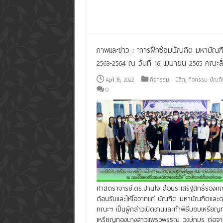
Read More »
ภาพและข่าว : “การฝึกซ้อมบัณฑิต มหาบัณฑิ
2563-2564 ณ วันที่ 16 เมษายน 2565 คณะ
April 16, 2022
กิจกรรม : นิสิต
,
กิจกรรม-บัณฑิ
0
ศาสตราจารย์.ดร.ปานใจ สื่อประเสริฐสิทธิ์รอง
ต้อนรับและให้โอวาทแก่ บัณฑิต มหาบัณฑิตและดุ
คณะฯ เป็นผู้กล่าวเปิดงานและทำพิธีมอบเหรียญท
เหรียญทองนางสาวแพรวพรรณ วงษ์ภมร ต่อจากนั้