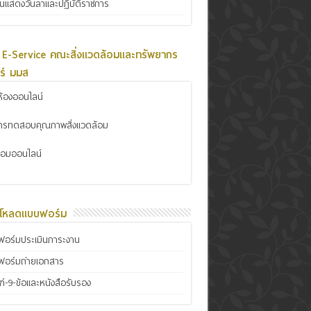
ินแสดงวันลาและปฏิบัติราชการ
 E-Service คณะสิ่งแวดล้อมและทรัพยากร
ร์ มมส
้องออนไลน์
การทดสอบคุณภาพสิ่งแวดล้อม
ซ่อมออนไลน์
์โหลดแบบฟอร์ม
อร์มประเมินภาระงาน
ฟอร์มถ่ายเอกสาร
์-9-ข้อและหนังสือรับรอง