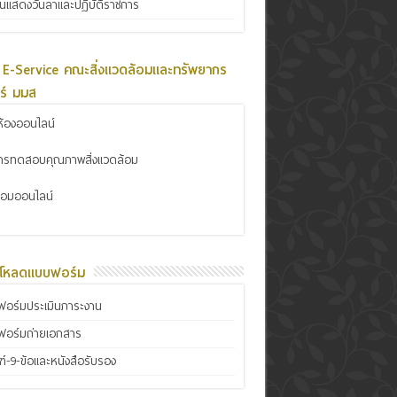
ินแสดงวันลาและปฏิบัติราชการ
 E-Service คณะสิ่งแวดล้อมและทรัพยากร
ร์ มมส
้องออนไลน์
การทดสอบคุณภาพสิ่งแวดล้อม
ซ่อมออนไลน์
์โหลดแบบฟอร์ม
อร์มประเมินภาระงาน
ฟอร์มถ่ายเอกสาร
์-9-ข้อและหนังสือรับรอง