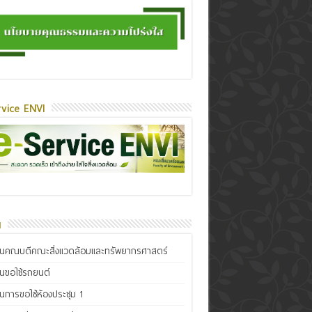
vice ENVI
น
ินคณบดีคณะสิ่งแวดล้อมและทรัพยากรศาสตร์
ินขอใช้รถยนต์
ินการขอใช้ห้องประชุม 1