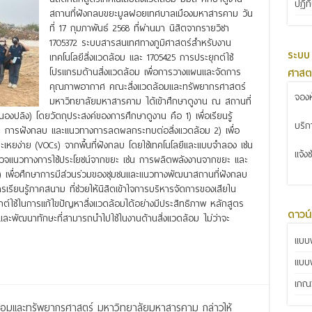
ปฏิท
สถานที่ฝังกลบขยะมูลฝอยเทศบาลเมืองมหาสารคาม วัน
ที่ 17 กุมภาพันธ์ 2568 ที่ผ่านมา นิสิตจากรายวิชา
1705372 ระบบสารสนเทศทางภูมิศาสตร์สำหรับงาน
ระบบ
เทคโนโลยีสิ่งแวดล้อม และ 1705425 การประยุกต์ใช้
ศาสต
โปรแกรมด้านสิ่งแวดล้อม เพื่อการวางแผนและจัดการ
คุณภาพอากาศ คณะสิ่งแวดล้อมและทรัพยากรศาสตร์
จองห
มหาวิทยาลัยมหาสารคาม ได้เข้าศึกษาดูงาน ณ สถานที่
ลิง) โดยวัตถุประสงค์ของการศึกษาดูงาน คือ 1) เพื่อเรียนรู้
บริ
ะ การฝังกลบ และแนวทางการลดผลกระทบต่อสิ่งแวดล้อม 2) เพื่อ
เหยง่าย (VOCs) จากพื้นที่ฝังกลบ โดยใช้เทคโนโลยีและแบบจำลอง เช่น
แจ้ง
วจแนวทางการใช้ประโยชน์จากขยะ เช่น การผลิตพลังงานจากขยะ และ
) เพื่อศึกษาการมีส่วนร่วมของชุมชนและแนวทางพัฒนาสถานที่ฝังกลบ
การเรียนรู้ภาคสนาม ที่ช่วยให้นิสิตเข้าใจการบริหารจัดการของเสียใน
์ใช้ในการแก้ไขปัญหาสิ่งแวดล้อมได้อย่างมีประสิทธิภาพ หลักสูตร
ดาวน
รู้และพัฒนาทักษะที่สามารถนำไปใช้ในงานด้านสิ่งแวดล้อม ไม่ว่าจะ
แบบฟ
แบบ
เกณฑ
วดล้อมและทรัพยากรศาสตร์ มหาวิทยาลัยมหาสารคาม กล่าวให้