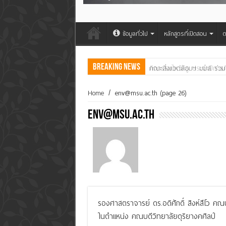
ข้อมูลทั่วไป
หลักสูตรที่เปิดสอน
ต
Breaking News
คณะสิ่งแวดล้อมฯ มมส ร่วม
Home
/
env@msu.ac.th
(page 26)
env@msu.ac.th
รองศาสตราจารย์ ดร.อดิศักดิ์ สิงห์สีโว ค
ในตำแหน่ง คณบดีวิทยาลัยดุริยางคศิลป์