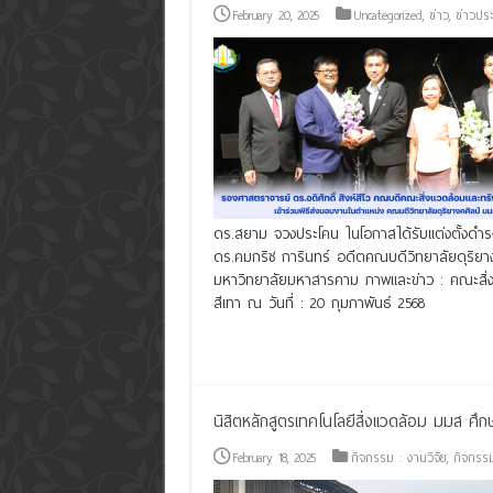
February 20, 2025
Uncategorized
,
ข่าว
,
ข่าวประ
ดร.สยาม จวงประโคน ในโอกาสได้รับแต่งตั้งดำร
ดร.คมกริช การินทร์ อดีตคณบดีวิทยาลัยดุริยาง
มหาวิทยาลัยมหาสารคาม ภาพและข่าว : คณะสิ่ง
สีเทา ณ วันที่ : 20 กุมภาพันธ์ 2568
Read More »
นิสิตหลักสูตรเทคโนโลยีสิ่งแวดล้อม มมส 
February 18, 2025
กิจกรรม : งานวิจัย
,
กิจกรรม