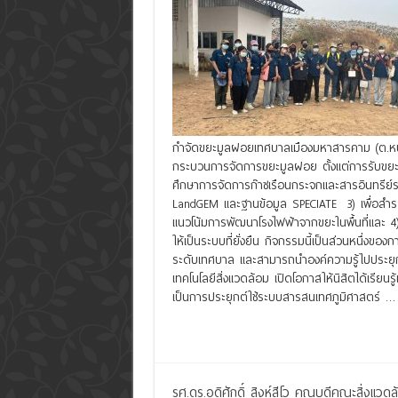
กำจัดขยะมูลฝอยเทศบาลเมืองมหาสารคาม (ต.หนองป
กระบวนการจัดการขยะมูลฝอย ตั้งแต่การรับขย
ศึกษาการจัดการก๊าซเรือนกระจกและสารอินทรีย์ระ
LandGEM และฐานข้อมูล SPECIATE 3) เพื่อสำร
แนวโน้มการพัฒนาโรงไฟฟ้าจากขยะในพื้นที่และ 4
ให้เป็นระบบที่ยั่งยืน กิจกรรมนี้เป็นส่วนหนึ่งของ
ระดับเทศบาล และสามารถนำองค์ความรู้ไปประยุกต
เทคโนโลยีสิ่งแวดล้อม เปิดโอกาสให้นิสิตได้เรียน
เป็นการประยุกต์ใช้ระบบสารสนเทศภูมิศาสตร์ …
Read More »
รศ.ดร.อดิศักดิ์ สิงห์สีโว คณบดีคณะสิ่งแ