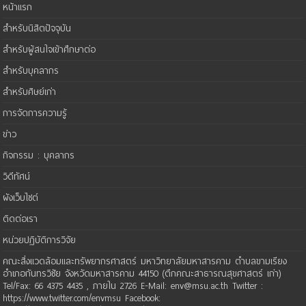
หน้าแรก
สำหรับนิสิตปัจจุบัน
สำหรับผู้สนใจเข้าศึกษาต่อ
สำหรับบุคลากร
สำหรับศิษย์เก่า
การจัดการความรู้
ข่าว
กิจกรรม : บุคลากร
วิดีทัศน์
ผังเว็บไซต์
ติดต่อเรา
หน่วยปฏิบัติการวิจัย
คณะสิ่งแวดล้อมและทรัพยากรศาสตร์ มหาวิทยาลัยมหาสารคาม ตำบลขามเรียง
อำเภอกันทรวิชัย จังหวัดมหาสารคาม 44150 (ตึกคณะสาธารณสุขศาสตร์ เก่า)
Tel/Fax: 66 4375 4435 , ภายใน 2726 E-Mail: env@msu.ac.th Twitter :
https://www.twitter.com/envmsu Facebook: