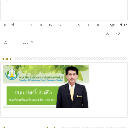
Read More »
18
« First
...
10
«
16
17
19
20
»
Page 18 of 105
30
40
50
...
Last »
คณบดี