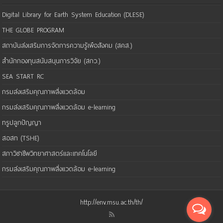
Digital Library for Earth System Education (DLESE)
THE GLOBE PROGRAM
สถาบันส่งเสริมการจัดการความรู้เพือสังคม (สคส.)
สำนักกองทุนสนับสนุนการวิจัย (สกว.)
SEA START RC
กรมส่งเสริมคุณภาพสิ่งแวดล้อม
กรมส่งเสริมคุณภาพสิ่งแวดล้อม e-learning
ทรูปลูกปัญญา
สอสท (TSHE)
สภาวิชาชีพวิทยาศาสตร์และเทคโนโลยี
กรมส่งเสริมคุณภาพสิ่งแวดล้อม e-learning
http://env.msu.ac.th/th/