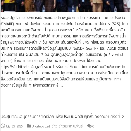
หน่วยปฏิบัติการวิจัยการเปลี่ยนแปลงสภาพภูมิอากาศ การบรรเทา และการปรับตัว
(CMARE) ขอประชาสัมพันธ์ ระบบคาดการณ์ฝนล่วงหน้าแบบรายสัปดาห์ (S2S) โดย
สถาบันสารสนเทศทรัพยากรน้ำ (องค์การมหาชน) หรือ สสน. ซึ่งพัฒนาเพื่อรองรับ
การวางแผนล่วงหน้าด้านภัยพิบัติ เกษตรกรรม และการบริหารจัดการทรัพยากรน้ำ
ข้อมูลพยากรณ์ล่วงหน้า 7 วัน ความละเอียดเชิงพื้นที่ 5×5 กิโลเมตร ครอบคลุมทั่ว
ประเทศ รองรับการดาวน์โหลดข้อมูลในรูปแบบ NetCDF GeoTIFF และ ASCII ตัวแปร
ที่ให้บริการ เช่น ฝนสะสม 7 วัน อุณหภูมิสูงสุด/ต่ำสุด ลมแนวราบ (u / v wind
vectors) โดยสามารถเข้าถึงและใช้งานผ่านระบบแสดงผลที่ใช้งานง่าย
https://s2s.hii.or.th ข้อมูลนี้เหมาะสำหรับการใช้งาน ได้แก่ การเตือนภัยฝนตกหนัก-
น้ำหลากในระดับพื้นที่ การวางแผนเพาะปลูกตามสภาพอากาศ การประเมินความเสี่ยง
สิ่งแวดล้อมด้วย GIS และสนับสนุนงานวิจัยด้านการเปลี่ยนแปลงภูมิอากาศ หาก
ต้องการข้อมูลอื่น ๆ เพื่อการวิเคราะห์ …
Read More »
ประชุมคณะอนุกรรมการคัดเลือก เพื่อประเมินผลสัมฤทธิ์ของงานฯ ครั้งที่ 2
July 29, 2025
Uncategorized
,
ข่าว
,
ข่าวประชาสัมพันธ์
0