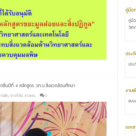
คู่มื
คู่ม
วิชา
ประก
ประ
ั่นปีที่ 4 หลักสูตร วท.บ.สิ่งแวดล้อมศึกษา
งานพั
านิสิต
,
ข่าวทั่วไป
,
ข่าวเด่น
0
แบบส
เอกส