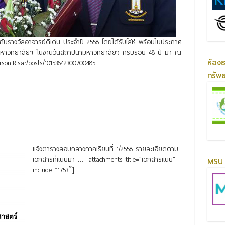
กับรางวัลอาจารย์ดีเด่น ประจำปี 2558 โดยได้รับโล่ห์ พร้อมใบประกาศ
ามหาวิทยาลัยฯ ในงานวันสถาปนามหาวิทยาลัยฯ ครบรอบ 48 ปี มา ณ
ห้อง
Parson.Risar/posts/10153642300700485
ทรัพ
แจ้งตารางสอบกลางภาคเรียนที่ 1/2558 รายละเอียดตาม
เอกสารที่แนบมา … [attachments title=”เอกสารแนบ”
MSU 
include=”1753″]
Read More »