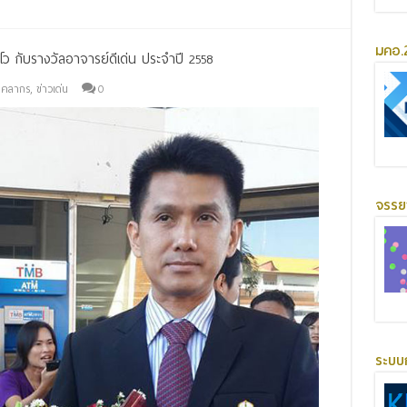
มคอ.2
ีโว กับรางวัลอาจารย์ดีเด่น ประจำปี 2558
บุคลากร
,
ข่าวเด่น
0
จรร
ระบบ