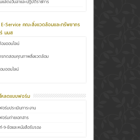
ินแสดงวันลาและปฏิบัติราชการ
 E-Service คณะสิ่งแวดล้อมและทรัพยากร
ร์ มมส
้องออนไลน์
การทดสอบคุณภาพสิ่งแวดล้อม
ซ่อมออนไลน์
์โหลดแบบฟอร์ม
อร์มประเมินภาระงาน
ฟอร์มถ่ายเอกสาร
์-9-ข้อและหนังสือรับรอง