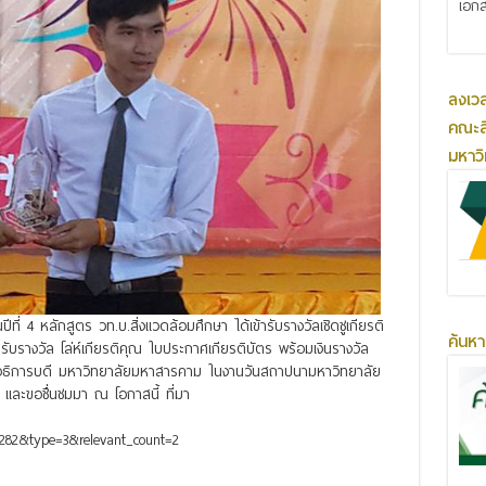
เอกส
ลงเว
คณะส
มหาว
ที่ 4 หลักสูตร วท.บ.สิ่งแวดล้อมศึกษา ได้เข้ารับรางวัลเชิดชูเกียรติ
ค้นหา
รับรางวัล โล่ห์เกียรติคุณ ใบประกาศเกียรติบัตร พร้อมเงินรางวัล
 อธิการบดี มหาวิทยาลัยมหาสารคาม ในงานวันสถาปนามหาวิทยาลัย
ละขอชื่นชมมา ณ โอกาสนี้ ที่มา
8282&type=3&relevant_count=2