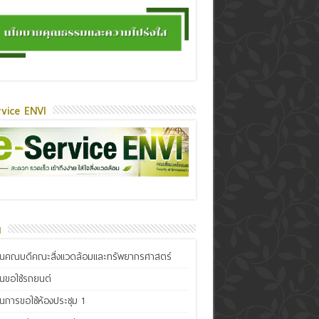
vice ENVI
น
ินคณบดีคณะสิ่งแวดล้อมและทรัพยากรศาสตร์
ินขอใช้รถยนต์
ินการขอใช้ห้องประชุม 1