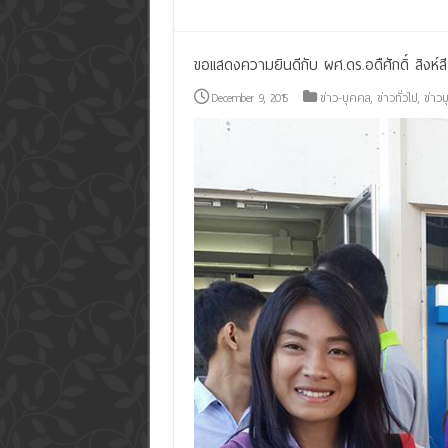
ขอแสดงความยินดีกับ ผศ.ดร.อดืศักดิ์ สิงห์ส
December 9, 2015
ข่าว-บุคคล
,
ข่าวทั่วไป
,
ข่าว