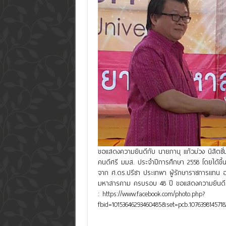
ขอแสดงความยินดีกับ นายภานุ แก้วม่วง นิสิตชั่นปี
คนดีศรี มมส. ประจำปีการศึกษา 2558 โดยได้ขึ้น
จาก ศ.ดร.ปรีชา ประเทพา ผู้รักษาราชการแทน
มหาสารคาม ครบรอบ 48 ปี ขอแสดงความยินดี แ
: https://www.facebook.com/photo.php?
fbid=10153646293460485&set=pcb.107639814571
Read More »