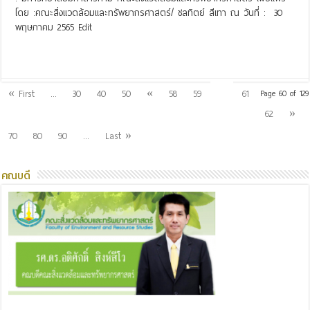
โดย :คณะสิ่งแวดล้อมและทรัพยากรศาสตร์/ ชลทิตย์ สีเทา ณ วันที่ : 30
พฤษภาคม 2565 Edit
Read More »
60
« First
...
30
40
50
«
58
59
61
Page 60 of 129
62
»
70
80
90
...
Last »
คณบดี