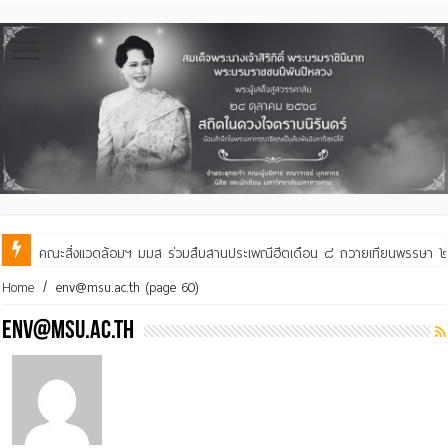
คณะสิ่งแวดล้อมฯ มมส ร่วมสืบสานประเพณีฮีตเดือน ๘ ถวายเทียนพรรษา ๒๙ 
คณะสิ่งแวดล้อมฯ มมส ร่วมต้อนรับและแลกเปลี่ยนเรียนรู้กับบัณฑิตวิทย
Home
/
env@msu.ac.th
(page 60)
env@msu.ac.th