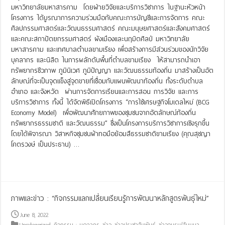
มหาวิทยาลัยมหาสารคาม โดยฝ่ายวิจัยและบริการวิชาการ ในฐานะหัวหน้า
โครงการ ได้บูรณาการความร่วมมือกับคณะการบัญชีและการจัดการ คณะ
ศิลปกรรมศาสตร์และวัฒนธรรมศาสตร์ คณะมนุษยศาสตร์และสังคมศาสตร์
และคณะสถาปัตยกรรมศาสตร์ ผังเมืองและนฤมิตศิลป์ มหาวิทยาลัย
มหาสารคาม และเทศบาลตำบลขามเรียง เพื่อสร้างการมีส่วนร่วมของนักวิจัย
บุคลากร และนิสิต ในการผลักดันพื้นที่ตำบลขามเรียง ให้สามารถนำเอา
ทรัพยากรชีวภาพ ภูมินิเวศ ภูมิปัญญา และวัฒนธรรมท้องถิ่น มาสร้างเป็นอัต
ลักษณ์ที่จะเป็นจุดแข็งสู่จุดขายที่เชื่อมกับแผนพัฒนาท้องถิ่น ทั้งระดับตำบล
อำเภอ และจังหวัด ผ่านการจัดการเรียนและการสอน การวิจัย และการ
บริการวิชาการ ทั้งนี้ ได้จัดพิธีเปิดโครงการ “การใช้เศรษฐกิจโมเดลใหม่ (BCG
Economy Model) เพื่อพัฒนาศักยภาพของชุมชนจากอัตลักษณ์ท้องถิ่น
ทรัพยากรธรรมชาติ และวัฒนธรรม” ซึ่งเป็นโครงการบริการวิชาการเชิงรุกขึ้น
โดยได้พิจารณา วิสาหกิจชุมชนผ้าทอมือย้อมสีธรรมชาติขามเรียง (คุณสุชญา
โคตรวงษ์ เป็นประธาน) …
Read More »
ภาพและข่าว : “กิจกรรมแลกเปลี่ยนเรียนรู้การพัฒนาหลักสูตรพันธุ์ใหม่”
June 8, 2022