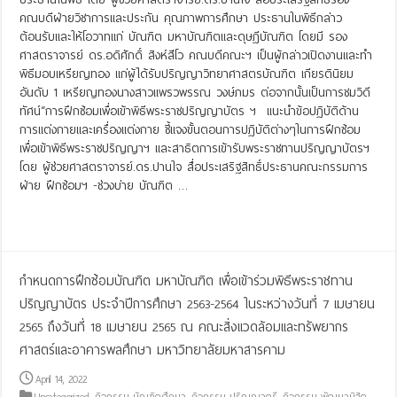
คณบดีฝ่ายวิชาการและประกัน คุณภาพการศึกษา ประธานในพิธีกล่าว
ต้อนรับและให้โอวาทแก่ บัณฑิต มหาบัณฑิตและดุษฎีบัณฑิต โดยมี รอง
ศาสตราจารย์ ดร.อดิศักดิ์ สิงห์สีโว คณบดีคณะฯ เป็นผู้กล่าวเปิดงานและทำ
พิธีมอบเหรียญทอง แก่ผู้ได้รับปริญญาวิทยาศาสตรบัณฑิต เกียรตินิยม
อันดับ 1 เหรียญทองนางสาวแพรวพรรณ วงษ์ภมร ต่อจากนั้นเป็นการชมวิดี
ทัศน์“การฝึกซ้อมเพื่อเข้าพิธีพระราชปริญญาบัตร ฯ แนะนำข้อปฏิบัติด้าน
การแต่งกายและเครื่องแต่งกาย ชี้แจงขั้นตอนการปฏิบัติต่างๆในการฝึกซ้อม
เพื่อเข้าพิธีพระราชปริญญาฯ และสาธิตการเข้ารับพระราชทานปริญญาบัตรฯ
โดย ผู้ช่วยศาสตราจารย์.ดร.ปานใจ สื่อประเสริฐสิทธิ์ประธานคณะกรรมการ
ฝ่าย ฝึกซ้อมฯ -ช่วงบ่าย บัณฑิต …
Read More »
กำหนดการฝึกซ้อมบัณฑิต มหาบัณฑิต เพื่อเข้าร่วมพิธีพระราชทาน
ปริญญาบัตร ประจำปีการศึกษา 2563-2564 ในระหว่างวันที่ 7 เมษายน
2565 ถึงวันที่ 18 เมษายน 2565 ณ คณะสิ่งแวดล้อมและทรัพยากร
ศาสตร์และอาคารพลศึกษา มหาวิทยาลัยมหาสารคาม
April 14, 2022
Uncategorized
,
กิจกรรม-บัณฑิตศึกษา
,
กิจกรรม-ปริญญาตรี
,
กิจกรรม-พัฒนานิสิต
,