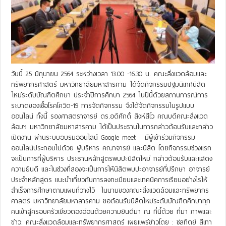
วันนี้ 25 มิถุนายน 2564 ระหว่างเวลา 13.00 -16.30 น. คณะสิ่งแวดล้อมและ
ทรัพยากรศาสตร์ มหาวิทยาลัยมหาสารคาม ได้จัดกิจกรรมปฐมนิเทศนิสิต
ใหม่ระดับบัณฑิตศึกษา ประจำปีการศึกษา 2564 ในปีนี้ด้วยสถานการณ์การ
ระบาดของเชื้อโรคโควิด-19 การจัดกิจกรรม จึงได้จัดกิจกรรมในรูปแบบ
ออนไลน์ ทั้งนี้ รองศาสตราจารย์ ดร.อดิศักดิ์ สิงห์สีโว คณบดีคณะสิ่งแวด
ล้อมฯ มหาวิทยาลัยมหาสารคาม ได้เป็นประธานในการกล่าวต้อนรับและกล่าว
เปิดงาน ผ่านระบบอบรมออนไลน์ Google meet มีผู้เข้าร่วมกิจกรรม
ออนไลน์ประกอบไปด้วย ผู้บริหาร คณาจารย์ และนิสิต โดยกิจกรรมช่วงแรก
จะเป็นการที่ผู้บริหาร ประธานหลักสูตรพบปะนิสิตใหม่ กล่าวต้อนรับและแสดง
ความยินดี และในช่วงที่สองจะเป็นการให้นิสิตพบปะอาจารย์ที่ปรึกษา อาจารย์
ประจำหลักสูตร แนะนำเกี่ยวกับการลงทะเบียนและเทคนิคการเรียนอย่างไรให้
สำเร็จการศึกษาตามแผนที่วางไว้ ในนามของคณะสิ่งแวดล้อมและทรัพยากร
ศาสตร์ มหาวิทยาลัยมหาสารคาม ขอต้อนรับนิสิตใหม่ระดับบัณฑิตศึกษาทุก
คนเข้าสู่ครอบครัวเขียวตองอ่อนด้วยความยินดีมา ณ ที่นี้ด้วย ที่มา ภาพและ
ข่าว: คณะสิ่งแวดล้อมและทรัพยากรศาสตร์ เผยแพร่ข่าวโดย : ชลทิตย์ สีเทา