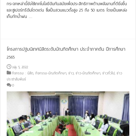
กระจกเหล่านี้ยังใช้เทคโนโลยีอันทันสมัยเพื่อประสิทธิภาพด้านพลังงานที่ดียิ่งขึ้น
และซูเปอร์ทรีอันโดดเด่น ซึ่งเป็นสวนแนวตั้งสูง 25 ถึง 50 เมตร โดยเป็นแหล่ง
เก็บกักน้ำฝน …
Read More »
โครงการปฐมนิเทศนิสิตระดับบัณฑิตศึกษา ประจำภาคต้น ปีการศึกษา
2565
July 5, 2022
กิจกรรม : นิสิต
,
กิจกรรม-บัณฑิตศึกษา
,
ข่าว
,
ข่าว-บัณฑิตศึกษา
,
ข่าวทั่วไป
,
ข่าว
ประชาสัมพันธ์
0