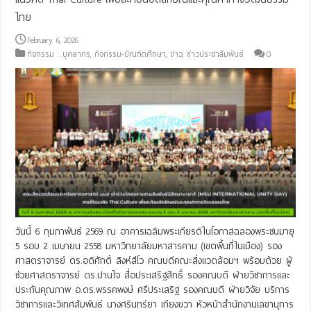
ไทย
February 6, 2026
กิจกรรม : บุคลากร
,
กิจกรรม-บัณฑิตศึกษา
,
ข่าว
,
ข่าวประชาสัมพันธ์
0
วันนี้ 6 กุมภาพันธ์ 2569 ณ อาคารเฉลิมพระเกียรติในโอกาสฉลองพระชนมายุ
5 รอบ 2 เมษายน 2558 มหาวิทยาลัยมหาสารคาม (เขตพื้นที่ในเมือง) รอง
ศาสตราจารย์ ดร.อดิศักดิ์ สิงห์สีโว คณบดีคณะสิ่งแวดล้อมฯ พร้อมด้วย ผู้
ช่วยศาสตราจารย์ ดร.ปานใจ สื่อประเสริฐสิทธิ์ รองคณบดี ฝ่ายวิชาการและ
ประกันคุณภาพ อ.ดร.พรรคพงษ์ ศรีประเสริฐ รองคณบดี ฝ่ายวิจัย บริการ
วิชาการและวิเทศสัมพันธ์ นางศรินทร์ยา เกียงขวา หัวหน้าสำนักงานเลขานุการ