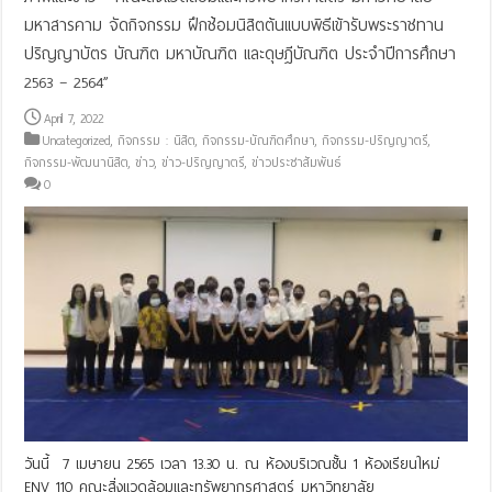
มหาสารคาม จัดกิจกรรม ฝึกช้อมนิสิตต้นเเบบพิธีเข้ารับพระราชทาน
ปริญญาบัตร บัณฑิต มหาบัณฑิต และดุษฎีบัณฑิต ประจำปีการศึกษา
2563 – 2564”
April 7, 2022
Uncategorized
,
กิจกรรม : นิสิต
,
กิจกรรม-บัณฑิตศึกษา
,
กิจกรรม-ปริญญาตรี
,
กิจกรรม-พัฒนานิสิต
,
ข่าว
,
ข่าว-ปริญญาตรี
,
ข่าวประชาสัมพันธ์
0
วันนี้ 7 เมษายน 2565 เวลา 13.30 น. ณ ห้องบริเวณชั้น 1 ห้องเรียนใหม่
ENV 110 คณะสิ่งแวดล้อมและทรัพยากรศาสตร์ มหาวิทยาลัย