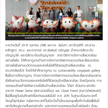
ระหว่างวันที่ 29-31 ตุลาคม 2568 ผศ.ดร. สุนันทา เลาวัณย์ศิริ ประธาน
หลักสูตร วท.ม. และอาจารย์ ดร.ชฤพนธ์ เจริญสุข นำคณะนิสิตระดับ
ปริญญาโท และนิสิตระดับปริญญาเอก สาขาวิชาการจัดการสิ่งแวดล้อม
อย่างยั่งยืน ได้ศึกษาดูงานด้านการจัดการทรัพยากรธรรมติและสิ่งแวดล้อม
อย่างยั่งยืนผ่านนวัตกรรมและเทคโนโลยีที่ช่วยอนุรักษ์สิ่งแวดล้อม ณ
ประเทศสิงคโปร์ โดยได้เข้าศึกษาดูงาน ณ sustainability singapore gallery
ซึ่งเป็นการศึกษาดูงาน ด้านการจัดการทรัพยากรธรรมติและสิ่งแวดล้อมอย่าง
ยั่งยืนผ่านนวัตกรรมและเทคโนโลยีที่ช่วยอนุรักษ์สิ่งแวดล้อม โดยมีจุดเด่น การ
ออกแบบโดยคำนึงถึงความยั่งยืนด้านสิ่งแวดล้อม ได้แก่ เรือนกระจกปรับ
อากาศ Flower Dome (ฟลาวเวอร์โดม) และ Cloud Forest (คลาวด์ฟอเรสต์)
ซึ่งมีชื่ออยู่ในบันทึกสถิติโลกกินเนสส์เมื่อปี ค.ศ. 2015 ในฐานะเรือนกระจกที่
ใหญ่ที่สุดในโลก หลังคากระจกที่ไม่มีอะไรค้ำนี้ครอบคลุมพื้นที่กว้างโล่งซึ่งไม่มี
เสาต้นใหญ่ขวางกั้นแต่อย่างใด นอกจากการออกแบบอันล้ำสมัยแล้ว เรือน