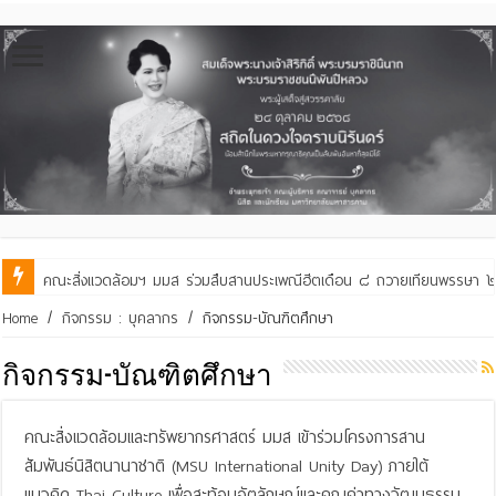
คณะสิ่งแวดล้อมฯ มมส ร่วมสืบสานประเพณีฮีตเดือน ๘ ถวายเทียนพรรษา ๒๙ 
คณะสิ่งแวดล้อมฯ มมส ร่วมต้อนรับและแลกเปลี่ยนเรียนรู้กับบัณฑิตวิทย
Home
/
กิจกรรม : บุคลากร
/
กิจกรรม-บัณฑิตศึกษา
กิจกรรม-บัณฑิตศึกษา
คณะสิ่งแวดล้อมและทรัพยากรศาสตร์ มมส เข้าร่วมโครงการสาน
สัมพันธ์นิสิตนานาชาติ (MSU International Unity Day) ภายใต้
แนวคิด Thai Culture เพื่อสะท้อนอัตลักษณ์และคุณค่าทางวัฒนธรรม