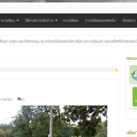
ารางเรียน
วิจัย/บริการวิชาการ
ดาวน์โหลด
ดาวน์โหลดแบบฟอร์ม
ติดต่อเรา
สืบสานประเพณีฮีตเดือน ๘ ถวายเทียนพรรษา ๒๙ วัด เฉลิมพระเกียรติพระบาทสมเด็จพ
คณบด
ภาพสไลด์
0
นโยบ