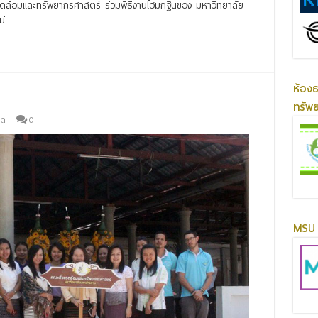
วดล้อมและทรัพยากรศาสตร์ ร่วมพิธีงานโฮมกฐินของ มหาวิทยาลัย
่
ห้อง
ทรัพ
ด์
0
MSU 