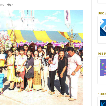
ลด์
0
มคอ.2
จรร
ระบบ