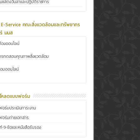
ินแสดงวันลาและปฏิบัติราชการ
 E-Service คณะสิ่งแวดล้อมและทรัพยากร
ร์ มมส
้องออนไลน์
การทดสอบคุณภาพสิ่งแวดล้อม
ซ่อมออนไลน์
์โหลดแบบฟอร์ม
อร์มประเมินภาระงาน
ฟอร์มถ่ายเอกสาร
์-9-ข้อและหนังสือรับรอง