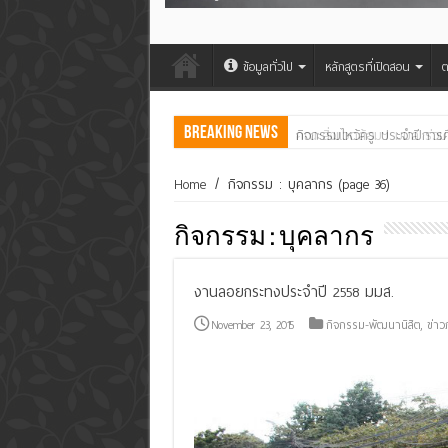
ข้อมูลทั่วไป
หลักสูตรที่เปิดสอน
ต
Breaking News
คณะสิ่งแวดล้อมฯ มมส ร่วม
Home
/
กิจกรรม : บุคลากร
(page 36)
กิจกรรม : บุคลากร
งานลอยกระทงประจำปี 2558 มมส.
November 23, 2015
กิจกรรม-พัฒนานิสิต
,
ข่าว