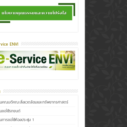
vice ENVI
น
ินคณบดีคณะสิ่งแวดล้อมและทรัพยากรศาสตร์
ินขอใช้รถยนต์
ินการขอใช้ห้องประชุม 1