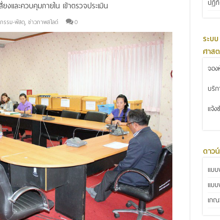
ปฏิท
่ยงและควบคุมภายใน เข้าตรวจประเมิน
จกรรม-พัสดุ
,
ข่าวภาพสไลด์
0
ระบบ
ศาสต
จองห
บริ
แจ้ง
ดาวน
แบบฟ
แบบ
เกณฑ