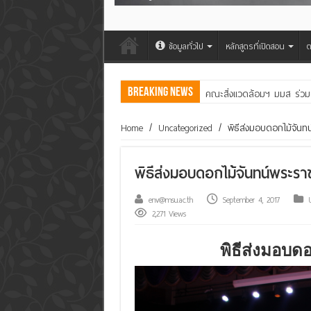
ข้อมูลทั่วไป
หลักสูตรที่เปิดสอน
ต
Breaking News
คณะสิ่งแวดล้อมฯ มมส ร่วม
มหาวิทยาลัยมหาสารคาม ขอ
Home
/
Uncategorized
/
พิธีส่งมอบดอกไม้จันท
พิธีส่งมอบดอกไม้จันทน์พระรา
env@msu.ac.th
September 4, 2017
2,271 Views
พิธีส่งมอบ