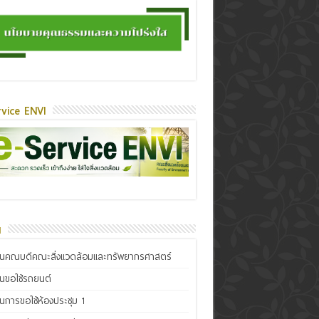
vice ENVI
น
ินคณบดีคณะสิ่งแวดล้อมและทรัพยากรศาสตร์
ินขอใช้รถยนต์
ินการขอใช้ห้องประชุม 1