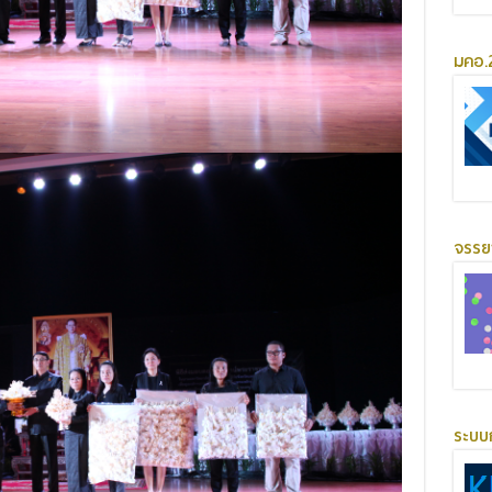
มคอ.2
จรร
ระบบ