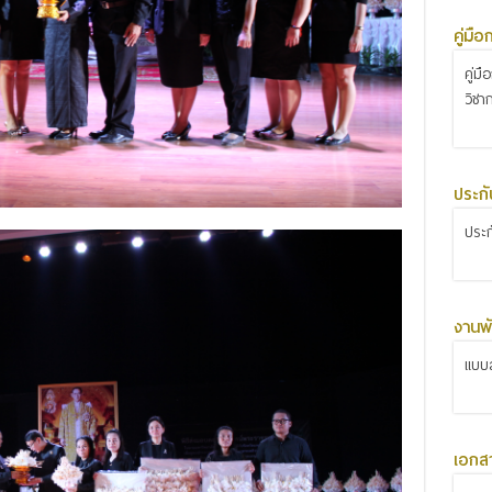
คู่มื
คู่ม
วิชา
ประก
ประ
งานพั
แบบส
เอกส