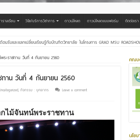
ารางเรียน
วิจัย/บริการวิชาการ
ดาวน์โหลด
ดาวน์โหลดแบบฟอร์ม
ติดต่อเรา
ต้อนรับและแลกเปลี่ยนเรียนรู้กับบัณฑิตวิทยาลัย ในโครงการ GRAD MSU ROADSH
แสดงความยินดีกับคณะที่ผ่านการประเมินคุณภาพภายใน ตามเกณฑ์ EdPEx ประจำปี
น์พระราชทาน วันที่ 4 กันยายน 2560
คณบด
ชทาน วันที่ 4 กันยายน 2560
Uncategorized
,
กิจกรรม : บุคลากร
Leave a comment
ดอกไม้จันทน์พระราชทาน
นโยบ