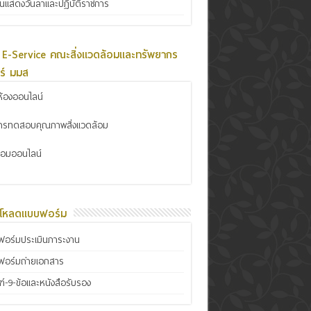
ินแสดงวันลาและปฏิบัติราชการ
 E-Service คณะสิ่งแวดล้อมและทรัพยากร
ร์ มมส
้องออนไลน์
การทดสอบคุณภาพสิ่งแวดล้อม
ซ่อมออนไลน์
์โหลดแบบฟอร์ม
อร์มประเมินภาระงาน
ฟอร์มถ่ายเอกสาร
์-9-ข้อและหนังสือรับรอง