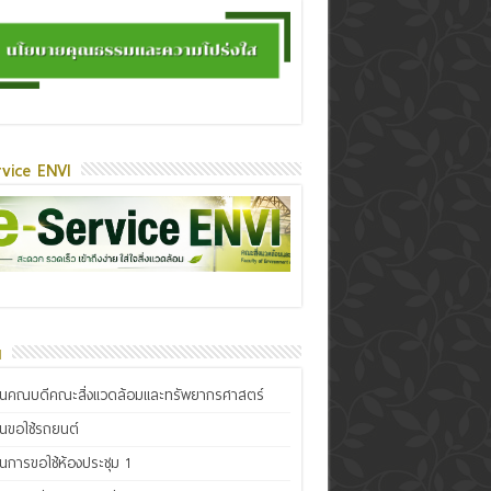
vice ENVI
น
ินคณบดีคณะสิ่งแวดล้อมและทรัพยากรศาสตร์
ินขอใช้รถยนต์
ินการขอใช้ห้องประชุม 1