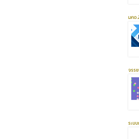
มคอ.2
จรร
ระบบ