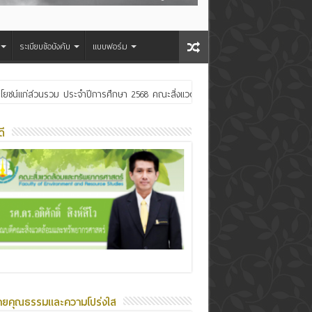
ระเบียบข้อบังคับ
แบบฟอร์ม
ประโยชน์แก่ส่วนรวม ประจำปีการศึกษา 2568 คณะสิ่งแวดล้อมและทรัพยากรศาสตร์
ระเจ้าอยู่หัว
ี
ายคุณธรรมและความโปร่งใส