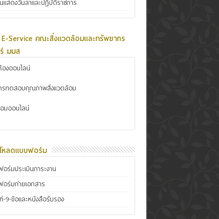
ินแสดงวันลาและปฏิบัติราชการ
 E-Service คณะสิ่งแวดล้อมและทรัพยากร
ร์ มมส
้องออนไลน์
การทดสอบคุณภาพสิ่งแวดล้อม
ซ่อมออนไลน์
์โหลดแบบฟอร์ม
อร์มประเมินภาระงาน
ฟอร์มถ่ายเอกสาร
์-9-ข้อและหนังสือรับรอง