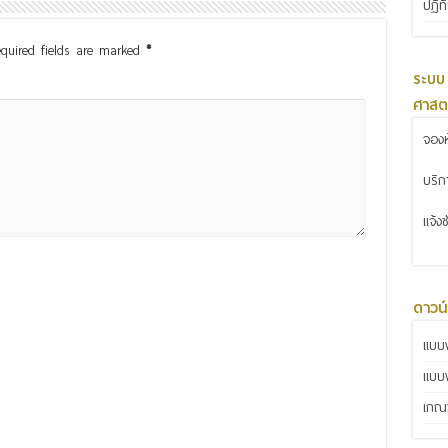
ปฏิท
quired fields are marked
*
ระบบ
ศาสต
จองห
บริ
แจ้ง
ดาวน
แบบฟ
แบบ
เกณฑ