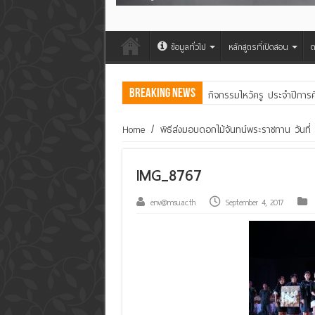
ข้อมูลทั่วไป
หลักสูตรที่เปิดสอน
ต
Breaking News
กิจกรรมไหว้ครู ประจำปีการ
คณะสิ่งแวดล้อมฯ มมส ร่วม
Home
/
พิธีส่งมอบดอกไม้จันทน์พระราชทาน วันที
IMG_8767
env@msu.ac.th
September 4, 2017