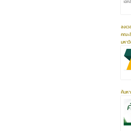
เอกส
ลงเว
คณะส
มหาว
ค้นหา