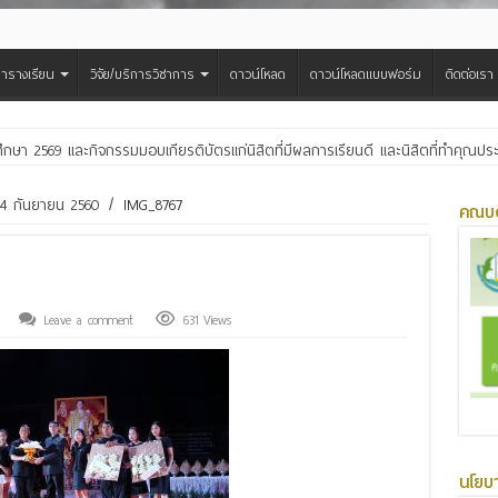
ารางเรียน
วิจัย/บริการวิชาการ
ดาวน์โหลด
ดาวน์โหลดแบบฟอร์ม
ติดต่อเรา
ศึกษา 2569 และกิจกรรมมอบเกียรติบัตรแก่นิสิตที่มีผลการเรียนดี และนิสิตที่ทำคุณ
สืบสานประเพณีฮีตเดือน ๘ ถวายเทียนพรรษา ๒๙ วัด เฉลิมพระเกียรติพระบาทสมเด็จพ
่ 4 กันยายน 2560
/
IMG_8767
คณบด
Leave a comment
631 Views
นโยบ