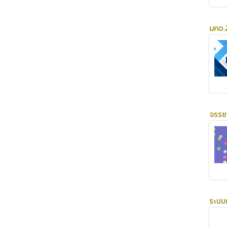
มคอ.2
จรร
ระบบ