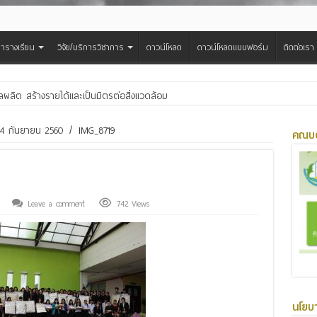
ารางเรียน
วิจัย/บริการวิชาการ
ดาวน์โหลด
ดาวน์โหลดแบบฟอร์ม
ติดต่อเรา
ผลผลิต สร้างรายได้และเป็นมิตรต่อสิ่งแวดล้อม
กรศาสตร์ มมส รับการตรวจประเมินคุณภาพภายในตามเกณฑ์ EdPEx ปีการศึกษา 256
่ 4 กันยายน 2560
/
IMG_8719
คณบด
Leave a comment
742 Views
นโยบ