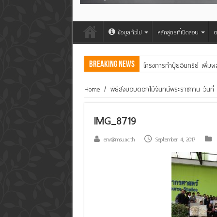
ข้อมูลทั่วไป
หลักสูตรที่เปิดสอน
ต
Breaking News
โครงการทำปุ๋ยอินทรีย์ เพิ่ม
คณะสิ่งแวดล้อมและทรัพยา
Home
/
พิธีส่งมอบดอกไม้จันทน์พระราชทาน วันที
IMG_8719
env@msu.ac.th
September 4, 2017