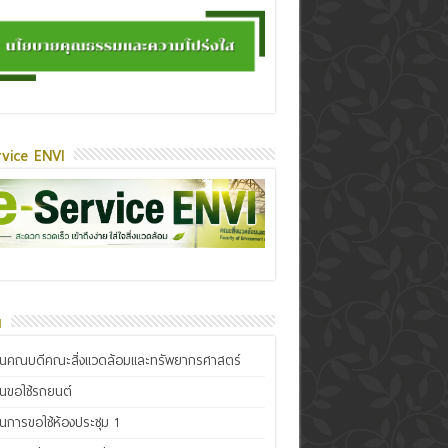
vice ENVI
น
ินคณบดีคณะสิ่งแวดล้อมและทรัพยากรศาสตร์
ินขอใช้รถยนต์
ินการขอใช้ห้องประชุม 1