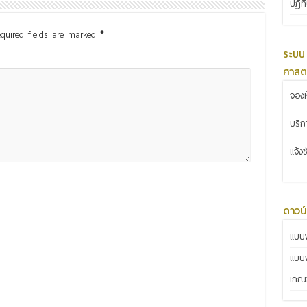
ปฏิท
quired fields are marked
*
ระบบ
ศาสต
จองห
บริ
แจ้ง
ดาวน
แบบฟ
แบบ
เกณฑ