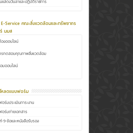
ินแสดงวันลาและปฏิบัติราชการ
 E-Service คณะสิ่งแวดล้อมและทรัพยากร
ร์ มมส
้องออนไลน์
การทดสอบคุณภาพสิ่งแวดล้อม
ซ่อมออนไลน์
์โหลดแบบฟอร์ม
อร์มประเมินภาระงาน
ฟอร์มถ่ายเอกสาร
์-9-ข้อและหนังสือรับรอง