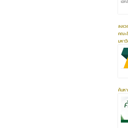
เอกส
ลงเว
คณะส
มหาว
ค้นหา