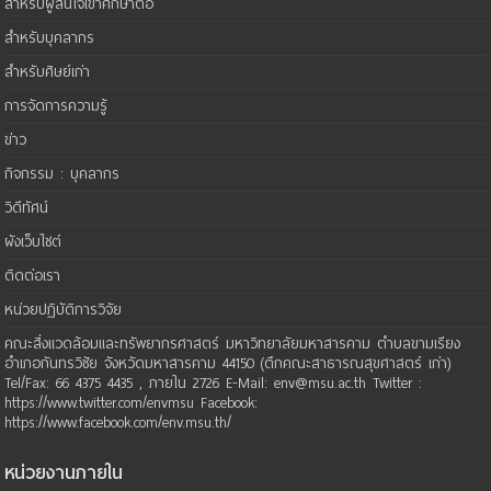
สำหรับผู้สนใจเข้าศึกษาต่อ
สำหรับบุคลากร
สำหรับศิษย์เก่า
การจัดการความรู้
ข่าว
กิจกรรม : บุคลากร
วิดีทัศน์
ผังเว็บไซต์
ติดต่อเรา
หน่วยปฏิบัติการวิจัย
คณะสิ่งแวดล้อมและทรัพยากรศาสตร์ มหาวิทยาลัยมหาสารคาม ตำบลขามเรียง
อำเภอกันทรวิชัย จังหวัดมหาสารคาม 44150 (ตึกคณะสาธารณสุขศาสตร์ เก่า)
Tel/Fax: 66 4375 4435 , ภายใน 2726 E-Mail: env@msu.ac.th Twitter :
https://www.twitter.com/envmsu Facebook:
https://www.facebook.com/env.msu.th/
หน่วยงานภายใน