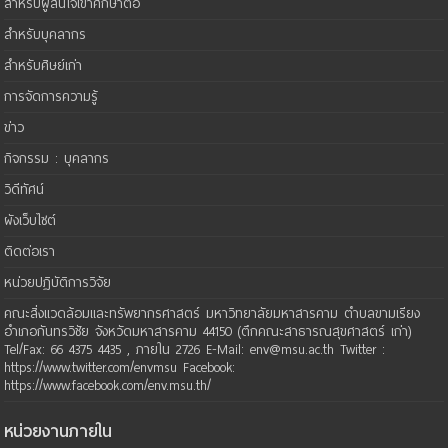
สำหรับผู้สนใจเข้าศึกษาต่อ
สำหรับบุคลากร
สำหรับศิษย์เก่า
การจัดการความรู้
ข่าว
กิจกรรม : บุคลากร
วิดีทัศน์
ผังเว็บไซต์
ติดต่อเรา
หน่วยปฏิบัติการวิจัย
คณะสิ่งแวดล้อมและทรัพยากรศาสตร์ มหาวิทยาลัยมหาสารคาม ตำบลขามเรียง
อำเภอกันทรวิชัย จังหวัดมหาสารคาม 44150 (ตึกคณะสาธารณสุขศาสตร์ เก่า)
Tel/Fax: 66 4375 4435 , ภายใน 2726 E-Mail: env@msu.ac.th Twitter :
https://www.twitter.com/envmsu Facebook:
https://www.facebook.com/env.msu.th/
หน่วยงานภายใน