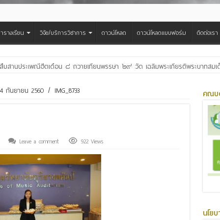
ารางเรียน
วิจัย/บริการวิชาการ
ดาวน์โหลด
ดาวน์โหลดแบบฟอร์ม
ติดต่อเรา
สืบสานประเพณีฮีตเดือน ๘ ถวายเทียนพรรษา ๒๙ วัด เฉลิมพระเกียรติพระบาทสมเด็จพ
่ 4 กันยายน 2560
/
IMG_8733
คณบด
Leave a comment
922 Views
นโยบ