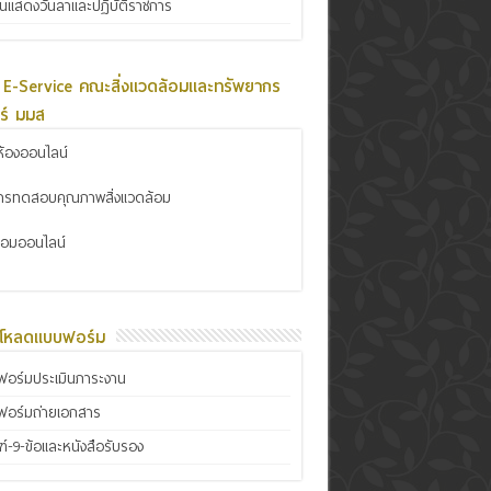
ินแสดงวันลาและปฏิบัติราชการ
 E-Service คณะสิ่งแวดล้อมและทรัพยากร
ร์ มมส
้องออนไลน์
การทดสอบคุณภาพสิ่งแวดล้อม
ซ่อมออนไลน์
์โหลดแบบฟอร์ม
อร์มประเมินภาระงาน
ฟอร์มถ่ายเอกสาร
์-9-ข้อและหนังสือรับรอง