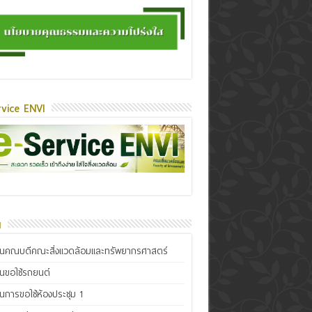
vice ENVI
น
ินคณบดีคณะสิ่งแวดล้อมและทรัพยากรศาสตร์
ินขอใช้รถยนต์
ินการขอใช้ห้องประชุม 1