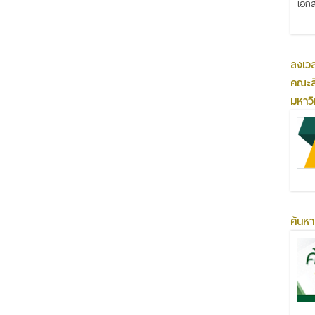
เอกส
ลงเว
คณะส
มหาว
ค้นหา