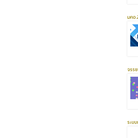
มคอ.2
จรร
ระบบ