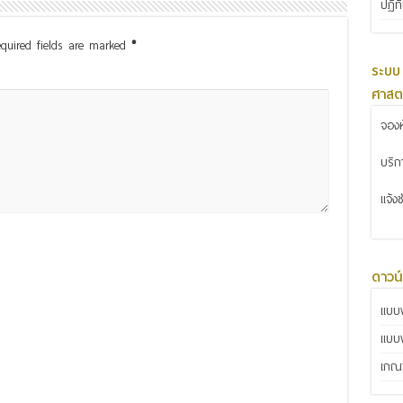
ปฏิท
quired fields are marked
*
ระบบ
ศาสต
จองห
บริ
แจ้ง
ดาวน
แบบฟ
แบบ
เกณฑ