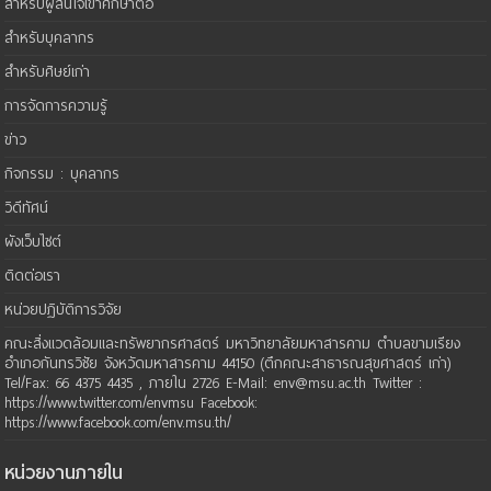
สำหรับผู้สนใจเข้าศึกษาต่อ
สำหรับบุคลากร
สำหรับศิษย์เก่า
การจัดการความรู้
ข่าว
กิจกรรม : บุคลากร
วิดีทัศน์
ผังเว็บไซต์
ติดต่อเรา
หน่วยปฏิบัติการวิจัย
คณะสิ่งแวดล้อมและทรัพยากรศาสตร์ มหาวิทยาลัยมหาสารคาม ตำบลขามเรียง
อำเภอกันทรวิชัย จังหวัดมหาสารคาม 44150 (ตึกคณะสาธารณสุขศาสตร์ เก่า)
Tel/Fax: 66 4375 4435 , ภายใน 2726 E-Mail: env@msu.ac.th Twitter :
https://www.twitter.com/envmsu Facebook:
https://www.facebook.com/env.msu.th/
หน่วยงานภายใน