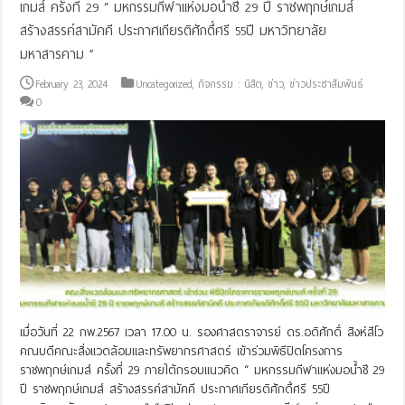
เกมส์ ครั้งที่ 29 “ มหกรรมกีฬาแห่งมอน้ำชี 29 ปี ราชพฤกษ์เกมส์
สร้างสรรค์สามัคคี ประกาศเกียรติศักดิ์์ศรี 55ปี มหาวิทยาลัย
มหาสารคาม ”
February 23, 2024
Uncategorized
,
กิจกรรม : นิสิต
,
ข่าว
,
ข่าวประชาสัมพันธ์
0
เมื่อวันที่ 22 กพ.2567 เวลา 17.00 น. รองศาสตราจารย์ ดร.อดิศักดิ์ สิงห์สีโว
คณบดีคณะสิ่งแวดล้อมและทรัพยากรศาสตร์ เข้าร่วมพิธีปิดโครงการ
ราชพฤกษ์เกมส์ ครั้งที่ 29 ภายใต้กรอบแนวคิด “ มหกรรมกีฬาแห่งมอน้ำชี 29
ปี ราชพฤกษ์เกมส์ สร้างสรรค์สามัคคี ประกาศเกียรติศักดิ์์ศรี 55ปี