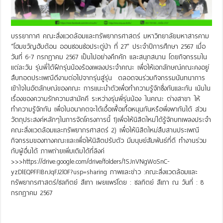
บรรยากาศ คณะสิ่งแวดล้อมและทรัพยากรศาสตร์ มหาวิทยาลัยมหาสารคาม
“โฮมขวัญฮับต้อน ออนซอนช่อประดู่ป่า ที่ 27” ประจำปีการศึกษา 2567 เมื่อ
วันที่ 6-7 กรกฏาคม 2567 เป็นไปอย่างคึกคัก และสนุกสนาน โดยกิจกรรมใน
แต่ละวัน รุ่นพี่ได้ฝึกรุ่นน้องร้องเพลงประจำคณะ เพื่อให้เอกลักษณ์คณะคงอยู่
สืบทอดประเพณีดีงามต่อไปจากรุ่นสู่รุ่น ตลอดจนร่วมกิจกรรมนันทนาการ
เข้าใจในอัตลักษณ์ของคณะ การแนะนำตัวเพื่อทำความรู้จักซึ่งกันและกัน เน้นใน
เรื่องของความรักความสามัคคี ระหว่างรุ่นพี่รุ่นน้อง ในคณะ ต่างสาขา ให้
ทำความรู้จักกัน เพื่อในอนาคตจะได้เอื้อเฟื้อเกื้อหนุนกันหรือพึ่งพากันได้ ส่วน
วัตถุประสงค์หลักๆในการจัดโครงการนี้ 1)เพื่อให้นิสิตใหม่ได้รู้จักบทเพลงประจำ
คณะสิ่งแวดล้อมและทรัพยากรศาสตร์ 2) เพื่อให้นิสิตใหม่สืบสานประเพณี
กิจกรรมของทางคณะและเพื่อให้นิสิตปรับตัว มีมนุษย์สัมพันธ์ที่ดี ทำงานร่วม
กับผู้อื่นได้ ภาพถ่ายเพิ่มเติมได้ที่ลิงค์
>>>https://drive.google.com/drive/folders/1SJnVNgWoSnC-
yzDlEQPFFIBnJqFJ2l0F?usp=sharing ภาพและข่าว :คณะสิ่งแวดล้อมและ
ทรัพยากรศาสตร์/ชลทิตย์ สีเทา เผยแพร่โดย : ชลทิตย์ สีเทา ณ วันที่ : 8
กรกฏาคม 2567
Read More »