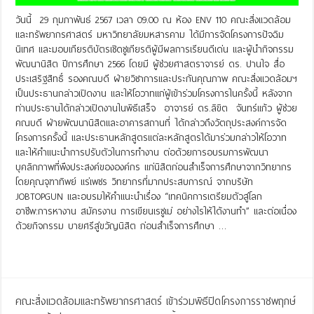
วันนี้ 29 กุมภาพันธ์ 2567 เวลา 09.00 ณ ห้อง ENV 110 คณะสิ่งแวดล้อม
และทรัพยากรศาสตร์ มหาวิทยาลัยมหสารคาม ได้มีการจัดโครงการปัจฉิม
นิเทศ และมอบเกียรติบัตรเชิดชูเกียรติผู้มีผลการเรียนดีเด่น และผู้นำกิจกรรม
พัฒนานิสิต ปีการศึกษา 2566 โดยมี ผู้ช่วยศาสตราจารย์ ดร. ปานใจ สื่อ
ประเสริฐสิทธิ์ รองคณบดี ฝ่ายวิชาการและประกันคุณภาพ คณะสิ่งแวดล้อมฯ
เป็นประธานกล่าวเปิดงาน และให้โอวาทแก่ผู้เข้าร่วมโครงการในครั้งนี้ หลังจาก
ท่านประธานได้กล่าวเปิดงานในพิธีเสร็จ อาจารย์ ดร.ลิขิต จันทร์แก้ว ผู้ช่วย
คณบดี ฝ่ายพัฒนานิสิตและอาคารสถานที่ ได้กล่าวถึงวัตถุประสงค์การจัด
โครงการครั้งนี้ และประธานหลักสูตรแต่ละหลักสูตรได้มาร่วมกล่าวให้โอวาท
และให้คำแนะนำการปรับตัวในการทำงาน ต่อด้วยการอบรมการพัฒนา
บุคลิกภาพที่พึงประสงค์ขององค์กร แก่นิสิตก่อนสำเร็จการศึกษาจากวิทยากร
โดยคุณจุฑาทิพย์ แร่เพชร วิทยากรที่มากประสบการณ์ จากบริษัท
JOBTOPGUN และอบรมให้คำแนะนำเรื่อง “เทคนิคการเตรียมตัวสู่โลก
อาชีพ:การหางาน สมัครงาน การเขียนเรซูเม่ อย่างไรให้ได้งานทำ” และต่อเนื่อง
ด้วยกิจกรรม บายศรีสู่ขวัญนิสิต ก่อนสำเร็จการศึกษา …
Read More »
คณะสิ่งแวดล้อมและทรัพยากรศาสตร์ เข้าร่วมพิธีปิดโครงการราชพฤกษ์