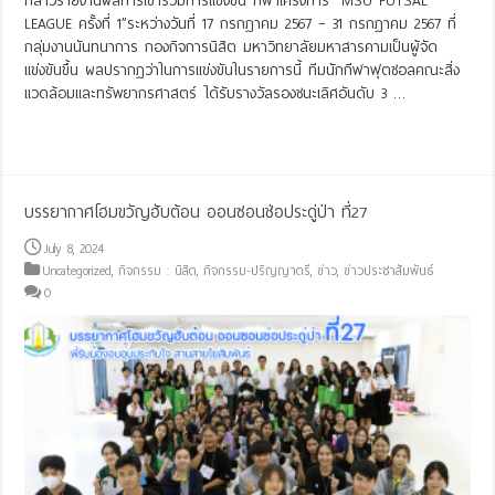
กล่าวรายงานผลการเข้าร่วมการแข่งขัน กีฬาโครงการ “MSU FUTSAL
LEAGUE ครั้งที่ 1”ระหว่างวันที่ 17 กรกฎาคม 2567 – 31 กรกฎาคม 2567 ที่
กลุ่มงานนันทนาการ กองกิจการนิสิต มหาวิทยาลัยมหาสารคามเป็นผู้จัด
แข่งขันขึ้น ผลปรากฎว่าในการแข่งขันในรายการนี้ ทีมนักกีฬาฟุตซอลคณะสิ่ง
แวดล้อมและทรัพยากรศาสตร์ ได้รับรางวัลรองชนะเลิศอันดับ 3 …
Read More »
บรรยากาศโฮมขวัญฮับต้อน ออนซอนช่อประดู่ป่า ที่27
July 8, 2024
Uncategorized
,
กิจกรรม : นิสิต
,
กิจกรรม-ปริญญาตรี
,
ข่าว
,
ข่าวประชาสัมพันธ์
0