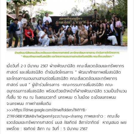
เมื่อวันที่ 2-3 มีนาคม 2567 ฝ่ายพัฒนานิสิต คณะสิ่งแวดล้อมและทรัพยากร
ศาสตร์ และสโมสรนิสิต ดำเนินจัดโครงการ “ พัฒนาศักยภาพสโมสรนิสิต
และโครงการมอบงานสานต่อสโมสรนิสิต คณะสิ่งแวดล้อมและทรัพยากร
ศาสตร์ มมส ” ผู้เข้าร่วมโครงการ -คณะกรรมการสโมสรนิสิต คณะ
อนุกรรมการสโมสรนิสิต พร้อมด้วยเจ้าหน้าที่ฝ่ายพัฒนานิสิต รวมเป็นจำนวน
ทั้งสิ้น 50 คน ณ โรงแรมเวลาดี นครพนม ต.ในเมือง อ.เมืองนครพนม
จ.นครพนม ภาพถ่ายเพิ่มเติม
>>>https://drive.google.com/drive/folders/1MYYB-
ZTRFck8BYQ8IABvTwQjvomFpzzc?usp=sharing ภาพและข่าว : คณะสิ่ง
แวดล้อมและทรัพยากรศาสตร์ มมส /ชลทิตย์ สีเทา/อาทิตย์ หาญเสมอ เผย
แพร่โดย : ชลทิตย์ สีเทา ณ วันที่ : 5 มีนาคม 2567