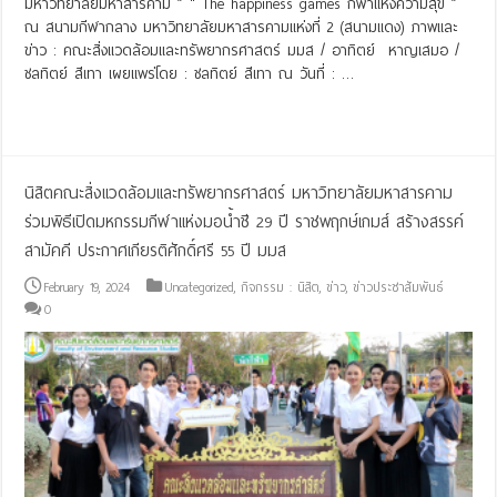
มหาวิทยาลัยมหาสารคาม ” “ The happiness games กีฬาแห่งความสุข ”
ณ สนามกีฬากลาง มหาวิทยาลัยมหาสารคามแห่งที่ 2 (สนามแดง) ภาพและ
ข่าว : คณะสิ่งแวดล้อมและทรัพยากรศาสตร์ มมส / อาทิตย์ หาญเสมอ /
ชลทิตย์ สีเทา เผยแพร่โดย : ชลทิตย์ สีเทา ณ วันที่ : …
Read More »
นิสิตคณะสิ่งแวดล้อมและทรัพยากรศาสตร์ มหาวิทยาลัยมหาสารคาม
ร่วมพิธีเปิดมหกรรมกีฬาแห่งมอน้ำชี 29 ปี ราชพฤกษ์เกมส์ สร้างสรรค์
สามัคคี ประกาศเกียรติศักดิ์ศรี 55 ปี มมส
February 19, 2024
Uncategorized
,
กิจกรรม : นิสิต
,
ข่าว
,
ข่าวประชาสัมพันธ์
0