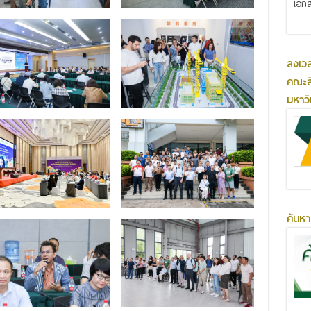
เอกส
ลงเว
คณะส
มหาว
ค้นหา