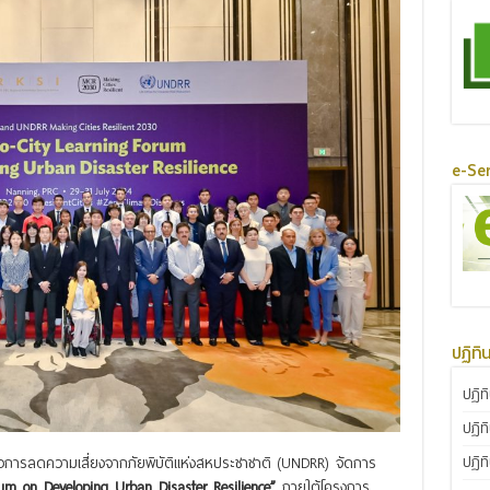
e-Ser
ปฏิทิ
ปฏิท
ปฏิท
ปฏิท
่อการลดความเสี่ยงจากภัยพิบัติแห่งสหประชาชาติ (UNDRR) จัดการ
rum on Developing Urban Disaster Resilience”
ภายใต้โครงการ