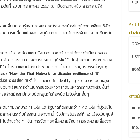
ปฏิท
่างวันที่ 29-31 กรกฎาคม 2567
ณ เมืองหนานหนิง สาธารณรัฐ
ระบบ
ารแลกเปลี่ยนความรู้และประสบการณ์ระหว่างเมืองในภูมิภาคเอเชียแปซิฟิก
ศาสต
มขึ้นจากการเปลี่ยนแปลงสภาพภูมิอากาศ โดยเน้นการพัฒนาความยืดหยุ่น
จองห
โดยคณะสิ่งแวดล้อมและทรัพยากรศาสตร์ ภายใต้การดำเนินการของ
บริ
อากาศ การบรรเทา และการปรับตัว (CMARE) ในฐานะภาคีเครือข่ายของ
TNDR) ได้ร่วมแลกเปลี่ยนประสบการณ์ โดย ดร.ธายุกร พระบำรุง ผู้
แจ้ง
ัวข้อ
“How the Thai Network for disaster resilience of 17
duce disaster risk”
ใน Theme 6: Identifying solutions to major
นำเสนอบทเรียนการดำเนินการของมหาวิทยาลัยมหาสารคามสำหรับพื้นที่
เมืองที่มีความยืดหยุ่นต่อภัยพิบัติไปยังพื้นที่อื่นๆ
ดาวน
าคมเทศบาล 11 แห่ง และรัฐบาลท้องถิ่นกว่า 1,710 แห่ง ที่มุ่งมั่นใน
แบบฟ
ากาศในระดับท้องถิ่น นอกจากนี้ ยังมีการรับรองให้ 32 เมืองเป็นศูนย์
แบบ
ผู้นำในด้านต่าง ๆ เช่น การจัดการคลื่นความร้อน การลดความเสี่ยงจาก
เกณฑ