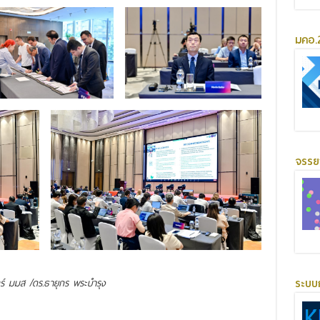
มคอ.2
จรร
ระบบ
์ มมส /ดร.ธายุกร พระบำรุง