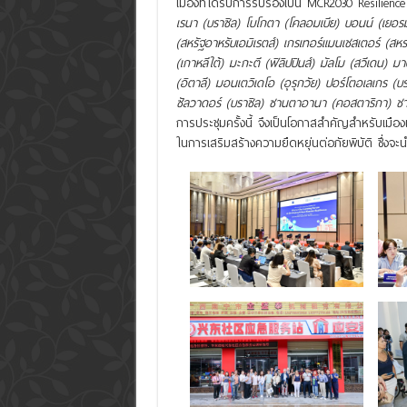
เมืองที่ได้รับการรับรองเป็น MCR2030 Resilie
เรนา (บราซิล) โบโกตา (โคลอมเบีย) บอนน์ (เยอรม
(สหรัฐอาหรับเอมิเรตส์) เกรเทอร์แมนเชสเตอร์ (
(เกาหลีใต้) มะกะตี (ฟิลิปปินส์) มัลโม (สวีเดน) มา
(อิตาลี) มอนเตวิเดโอ (อุรุกวัย) ปอร์โตอเลเกร (บร
ซัลวาดอร์ (บราซิล) ซานตาอานา (คอสตาริกา) ชาร์ม
การประชุมครั้งนี้ จึงเป็นโอกาสสำคัญสำหรับเมือ
ในการเสริมสร้างความยืดหยุ่นต่อภัยพิบัติ ซึ่งจ