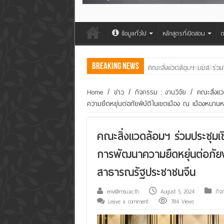
ข้อมูลทั่วไป
หลักสูตรที่เปิดสอน
ต
Breaking News
คณะสิ่งแวดล้อมฯ มมส ร่วม
Home
/
ข่าว
/
กิจกรรม : งานวิจัย
/
คณะสิ่งแว
ความยืดหยุ่นต่อภัยพิบัติในเขตเมือง ณ เมืองหนาน
คณะสิ่งแวดล้อมฯ ร่วมประชุมเชิง
การพัฒนาความยืดหยุ่นต่อภัยพ
สาธารณรัฐประชาชนจีน
env@msu.ac.th
August 5, 2024
กิจ
Leave a comment
784 Views