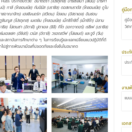
nce Hubs ประกอบด้วย:
อมาดอรา (โปรตุเกส) บาร์เซโลนา (สเปน) บาร์คา
นี) กาลี (โคลอมเบีย) กัมปินัส (บราซิล) ดอสเกบราดัส (โคลอมเบีย) ดูไบ
คู่มื
สหราชอาณาจักร) เฮลซิงบอร์ก (สวีเดน) โฮลอน (อิสราเอล) อินชอน
คู่ม
ตูซินญูส (โปรตุเกส) เมเดยิน (โคลอมเบีย) เม็กซิโกซิตี้ (เม็กซิโก) มิลาน
วิชา
าซิล) โปเตนซา (อิตาลี) ปูดาเอล (ชิลี) กีโต (เอกวาดอร์) เรซีเฟ (บราซิล)
เอลเชค (อียิปต์) เวนิส (อิตาลี) วรอตสวัฟ (โปแลนด์) และจูจี (จีน)
งและสถาบันการศึกษาต่าง ๆ ในการเรียนรู้และแลกเปลี่ยนแนวปฏิบัติที่ดี
ะนำไปสู่การพัฒนาเมืองที่ปลอดภัยและยั่งยืนในอนาคต
ประก
ประ
งานพั
แบบส
เอกส