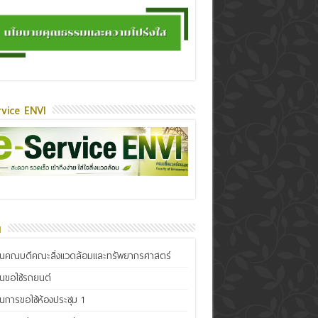
vice ENVI
น
ินคณบดีคณะสิ่งแวดล้อมและทรัพยากรศาสตร์
ินขอใช้รถยนต์
ินการขอใช้ห้องประชุม 1