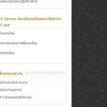
ินแสดงวันลาและปฏิบัติราชการ
 E-Service คณะสิ่งแวดล้อมและทรัพยากร
ร์ มมส
้องออนไลน์
การทดสอบคุณภาพสิ่งแวดล้อม
ซ่อมออนไลน์
์โหลดแบบฟอร์ม
อร์มประเมินภาระงาน
ฟอร์มถ่ายเอกสาร
์-9-ข้อและหนังสือรับรอง