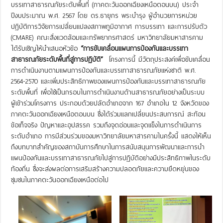
บรรเทาสาธารณภัยระดับพื้นที่ (ภาคตะวันออกเฉียงเหนือตอนบน) ประจำ
ปีงบประมาณ พ.ศ. 2567 โดย ดร.ธายุกร พระบำรุง ผู้อำนวยการหน่วย
ปฏิบัติการวิจัยการเปลี่ยนแปลงสภาพภูมิอากาศ การบรรเทา และการปรับตัว
(CMARE) คณะสิ่งแวดล้อมและทรัพยากรศาสตร์ มหาวิทยาลัยมหาสารคาม
ได้รับเชิญให้นำเสนอหัวข้อ
“การขับเคลื่อนแผนการป้องกันและบรรเทา
สาธารณภัยระดับพื้นที่สู่การปฏิบัติ”
โครงการนี้ มีวัตถุประสงค์เพื่อขับเคลื่อน
การดำเนินงานตามแผนการป้องกันและบรรเทาสาธารณภัยแห่งชาติ พ.ศ.
2564-2570 และเพิ่มประสิทธิภาพของแผนการป้องกันและบรรเทาสาธารณภัย
ระดับพื้นที่ เพื่อใช้เป็นกรอบในการดำเนินงานด้านสาธารณภัยอย่างเป็นระบบ
ผู้เข้าร่วมโครงการ ประกอบด้วยปลัดอำเภอจาก 167 อำเภอใน 12 จังหวัดของ
ภาคตะวันออกเฉียงเหนือตอนบน ซึ่งได้ร่วมแลกเปลี่ยนประสบการณ์ สะท้อน
ข้อเท็จจริง ปัญหาและอุปสรรค รวมถึงจุดอ่อนและจุดแข็งในการดำเนินการ
ระดับอำเภอ การมีส่วนร่วมของมหาวิทยาลัยมหาสารคามในครั้งนี้ แสดงให้เห็น
ถึงบทบาทสำคัญของสถาบันการศึกษาในการสนับสนุนการพัฒนาและการนำ
แผนป้องกันและบรรเทาสาธารณภัยไปสู่การปฏิบัติอย่างมีประสิทธิภาพในระดับ
ท้องถิ่น ซึ่งจะส่งผลต่อการเสริมสร้างความปลอดภัยและความยืดหยุ่นของ
ชุมชนในภาคตะวันออกเฉียงเหนือต่อไป