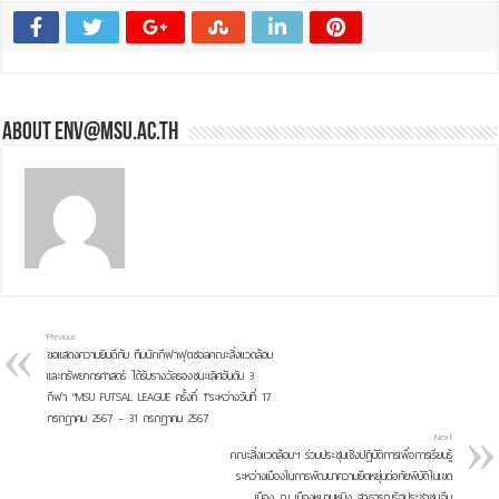
About env@msu.ac.th
Previous
ขอแสดงความยินดีกับ ทีมนักกีฬาฟุตซอลคณะสิ่งแวดล้อม
และทรัพยากรศาสตร์ ได้รับรางวัลรองชนะเลิศอันดับ 3
กีฬา “MSU FUTSAL LEAGUE ครั้งที่ 1”ระหว่างวันที่ 17
กรกฎาคม 2567 – 31 กรกฎาคม 2567
Next
คณะสิ่งแวดล้อมฯ ร่วมประชุมเชิงปฏิบัติการเพื่อการเรียนรู้
ระหว่างเมืองในการพัฒนาความยืดหยุ่นต่อภัยพิบัติในเขต
เมือง ณ เมืองหนานหนิง สาธารณรัฐประชาชนจีน