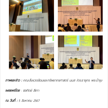
ภาพและข่าว :
คณะสิ่งแวดล้อมและทรัพยากรศาสตร์ มมส /ดร.ธายุกร พระบำรุง
เผยแพร่โดย
: ชลทิตย์ สีเทา
ณ วันที่ :
5 สิงหาคม 2567