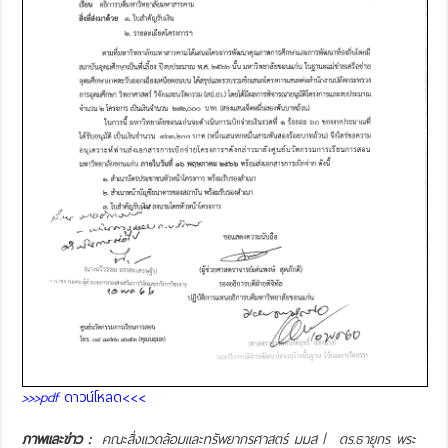
>>>pdf
ดาวน์โหลด<<<
ภาพและข่าว :
คณะสิ่งแวดล้อมและทรัพยากรศาสตร์ มมส
/
ดร.ธายุกร พระ