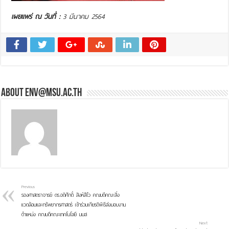
เผยแพร่ ณ วันที่ :
3 มีนาคม 2564
About env@msu.ac.th
Previous
รองศาสตราจารย์ ดร.อดิศักดิ์ สิงห์สีโว คณบดีคณะสิ่ง
แวดล้อมและทรัพยากรศาสตร์ เข้าร่วมเกียรติพิธีส่งมอบงาน
ตำแหน่ง คณบดีคณะเทคโนโลยี มมส
Next