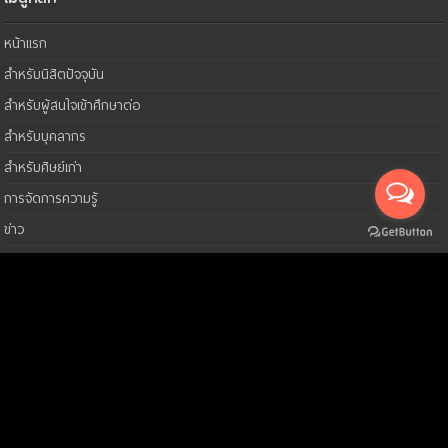
หน้าแรก
สำหรับนิสิตปัจจุบัน
สำหรับผู้สนใจเข้าศึกษาต่อ
สำหรับบุคลากร
สำหรับศิษย์เก่า
การจัดการความรู้
ข่าว
กิจกรรม : บุคลากร
วิดีทัศน์
ผังเว็บไซต์
ติดต่อเรา
หน่วยปฏิบัติการวิจัย
คณะสิ่งแวดล้อมและทรัพยากรศาสตร์ มหาวิทยาลัยมหาสารคาม ตำบลขามเรียง
อำเภอกันทรวิชัย จังหวัดมหาสารคาม 44150 (ตึกคณะสาธารณสุขศาสตร์ เก่า)