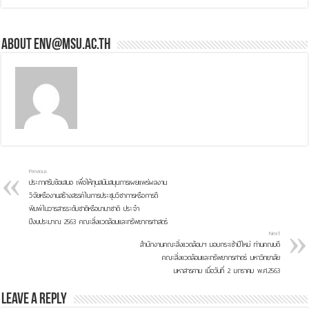
About env@msu.ac.th
Previous
ประกาศรับข้อเสนอ เพื่อให้ทุนสนับสนุนการเผยแพร่ผลงาน
วิจัยหรืองานสร้างสรรค์ในการประชุมวิชาการหรือการตี
พิมพ์ในวารสารระดับชาติหรือนานาชาติ ประจำ
ปีงบประมาณ 2563 คณะสิ่งแวดล้อมและทรัพยากรศาสตร์
Next
สำนักงานคณะสิ่งแวดล้อมฯ มอบกระเช้าปีใหม่ ท่านคณบดี
คณะสิ่งแวดล้อมและทรัพยากรศาตร์ มหาวิทยาลัย
มหาสารคาม เมื่อวันที่ 2 มกราคม พ.ศ.2563
Leave a Reply