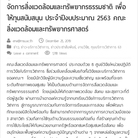
จัดการสิ่งแวดล้อมและทรัพยากรธรรมชาติ เพื่อ
ให้ทุนสนับสนุน ประจำปีงบประมาณ 2563 คณะ
สิ่งแวดล้อมและทรัพยากรศาสตร์
env@msu.ac.th
December 25, 2019
ข่าว
,
ข่าว-บริการวิชาการ
,
ข่าวประชาสัมพันธ์
,
งานวิจัย
,
ทุนบริการวิชาการ 63
Leave a comment
1,318 Views
คณะสิ่งแวดล้อมและทรัพยากรศาสตร์ ประกอบด้วย 8 ศูนย์วิจัย/หน่วยปฏิบัติ
การวิจัย/บริการวิชาการ ซึ่งร่วมขับเคลื่อนพันธกิจทั้งวิจัยและบริการวิชาการ
ของคณะฯ โดยมีนักวิจัยผู้มีความรู้และความเชี่ยวชาญ และพร้อมที่จะยก
ระดับศักยภาพของชุมชน ให้เป็นต้นแบบด้านการจัดการสิ่งแวดล้อมและ
ทรัพยากรธรรมชาติ โดยมุ่งเน้นให้เกิดสภาพแวดล้อม สังคม และสุขภาวะที่ดี
ต่อผู้สูงวัย ผ่านการนำเอาองค์ความรู้จากบทเรียนวิจัย/การบริการวิชาการ
วิชาการ สู่การบูรณาการร่วมกับการจัดการเรียนและการสอน เพื่อพัฒนา
ทักษะของนิสิตไปพร้อมกัน ซึ่งสามารถเกิดจากการบูรณาการความร่วมมือของ
3 สาขาวิชา ร่วมถึงการใช้ทุนด้านวัฒนธรรมของท้องถิ่น ที่สร้างคุณค่าด้าน
การใช้ประโยชน์ให้กับหน่วยงานภาครัฐหรือเอกชนหรือชุมชนหรือสังคม เพื่อ
อนุรักษ์และฟื้นฟูองค์ความรู้และภูมิปัญญาด้านต่าง ๆ จากแหล่งข้อมูลความรู้