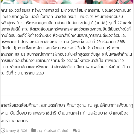
คณะสิ่งแวดล้อมและทรัพยากรศาสตร์ มหาวิทยาลัยมหาสารคาม ขอแสดงความยินดี
และร่วมภาคภูมิใจ เนื่องในโอกาสที่ นางศรินทร์ยา เกียงขวา ผ่านการฝึกอบรม
หลักสูตร “การบริหารงานอุดมศึกษาสายสนับสนุนระดับสูง” (นบสส.) รุ่นที่ 27 และใน
โอกาสอันดีนี้ คณะสิ่งแวดล้อมและทรัพยากรศาสตร์ขอแสดงความยินดีเป็นอย่างยิ่งที่
ท่านได้รับแต่งตั้งให้ดำรงตำแหน่ง หัวหน้าสำนักงานเลขานุการคณะสิ่งแวดล้อมและ
ทรัพยากรศาสตร์ มหาวิทยาลัยมหาสารคาม (มีผลตั้งแต่วันที่ 29 ธันวาคม 2568
เป็นต้นไป) คณะสิ่งแวดล้อมและทรัพยากรศาสตร์เชื่อมั่นว่า ด้วยความรู้ ความ
สามารถ และประสบการณ์จากการฝึกอบรมในหลักสูตรระดับสูง จะเป็นพลังสำคัญใน
การขับเคลื่อนสำนักงานเลขานุการคณะสิ่งแวดล้อมให้ก้าวหน้าสืบไป ภาพและข่าว
: คณะสิ่งแวดล้อมและทรัพยากรศาสตร์/ชลทิตย์ สีเทา เผยแพร่โดย : ชลทิตย์ สีเทา
ณ วันที่ : 9 มกราคม 2569
Read More »
สาขาสิ่งแวดล้อมศึกษาและเกษตรศึกษา ศึกษาดูงาน ณ ศูนย์ศึกษาการพัฒนาภู
พาน อันเนื่องมาจากพระราชดำริ บ้านนานกเค้า ตำบลห้วยยาง อำเภอเมือง
จังหวัดสกลนคร
January 8, 2026
ข่าว
,
ข่าวประชาสัมพันธ์
0