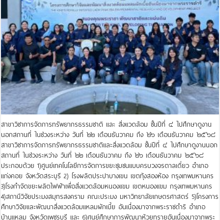
สาขาวิชาการจัดการทรัพยากรธรรมชาติ และ สิ่งแวดล้อม ชั้นปีที่ ๔ ไปศึกษาดูงาน
นอกสถานที่ ในช่วงระหว่าง วันที่ ๒๒ เดือนธันวาคม ถึง ๒๖ เดือนธันวาคม ๒๕๖๘
สาขาวิชาการจัดการทรัพยากรธรรมชาติและสิ่งแวดล้อม ชั้นปีที่ ๔ ไปศึกษาดูงานนอก
สถานที่ ในช่วงระหว่าง วันที่ ๒๒ เดือนธันวาคม ถึง ๒๖ เดือนธันวาคม ๒๕๖๘
ประกอบด้วย 1)ศูนย์เทคโนโลยีการจัดการขยะชุมชนแบบครบวงจรตาลเดี่ยว อำเภอ
แก่งคอย จังหวัดสระบุรี 2) โรงผลิตประปาบางเขน เขตทุ้งสองห้อง กรุงเทพมหานคร
3)โรงกำจัดขยะผลิตไฟฟ้าเพื่อสิ่งแวดล้อมหนองแขม เขตหนองแขม กรุงเทพมหานคร
4)สถานีวิจัยประมงสมุทรสงคราม คณะประมง มหาวิทยาลัยเกษตรศาสตร์ 5)โครงการ
ศึกษาวิจัยและพัฒนาสิ่งแวดล้อมแหลมผักเบี้ย อันเนื่องมาจากพระราชดำริ อำเภอ
บ้านแหลม จังหวัดเพชรบุรี และ 6)ศูนย์ศึกษาการพัฒนาห้วยทรายอันเนื่องมาจากพระ