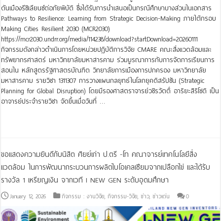
ดันเมืองรีซิเลียนซ์ต่อภัยพิบัติ ซึ่งได้รับการนำเสนอเป็นกรณีศึกษาบางส่วนในเอกสาร
Pathways to Resilience: Learning from Strategic Decision-Making ภายใต้กรอบ
Making Cities Resilient 2030 (MCR2030)
https://mcr2030.undrr.org/media/114238/download?startDownload=20260111
กิจกรรมดังกล่าวดำเนินการโดยหน่วยปฏิบัติการวิจัย CMARE คณะสิ่งแวดล้อมและ
ทรัพยากรศาสตร์ มหาวิทยาลัยมหาสารคาม ร่วมบูรณาการกับการจัดการเรียนการ
สอนใน หลักสูตรรัฐศาสตรบัณฑิต วิทยาลัยการเมืองการปกครอง มหาวิทยาลัย
มหาสารคาม รายวิชา 1311307 การวางแผนกลยุทธ์ในโลกยุคดิสรัปชัน (Strategic
Planning for Global Disruption) โดยมีรองศาสตราจารย์วชิรวัตติ์ อาริยะสิริโชติ เป็น
อาจารย์ประจำรายวิชา จัดขึ้นเมื่อวันที่ …
Read More »
ขอแสดงความยินดีกับนิสิต ศิยย์เก่า ป.ตรี -โท คณาจารย์เทคโนโลยีสิ่ง
แวดล้อม ในการพัฒนากระบวนการผลิตไบโอเคลเซียมจากเปลือกไข่ และได้รับ
รางวัล 1 เหรียญเงิน จากเวที I NEW GEN ระดับอุดมศึกษา
January 12, 2026
กิจกรรม : งานวิจัย
,
กิจกรรม-วิจัย
,
ข่าว
,
ข่าวเด่น
0