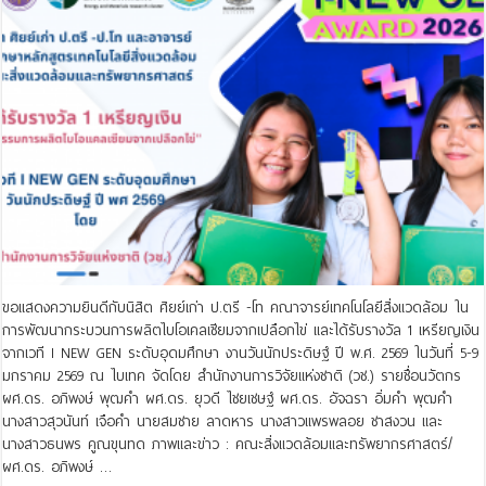
ขอแสดงความยินดีกับนิสิต ศิยย์เก่า ป.ตรี -โท คณาจารย์เทคโนโลยีสิ่งแวดล้อม ใน
การพัฒนากระบวนการผลิตไบโอเคลเซียมจากเปลือกไข่ และได้รับรางวัล 1 เหรียญเงิน
จากเวที I NEW GEN ระดับอุดมศึกษา งานวันนักประดิษฐ์ ปี พ.ศ. 2569 ในวันที่ 5-9
มกราคม 2569 ณ ไบเทค จัดโดย สำนักงานการวิจัยแห่งชาติ (วช.) รายชื่อนวัตกร
ผศ.ดร. อภิพงษ์ พุฒคำ ผศ.ดร. ยุวดี ไชยเชษฐ์ ผศ.ดร. อัจฉรา อิ่มคำ พุฒคำ
นางสาวสุวนันท์ เจือคำ นายสมชาย ลาดหาร นางสาวแพรพลอย ชาสงวน และ
นางสาวธนพร คูณขุนทด ภาพและข่าว : คณะสิ่งแวดล้อมและทรัพยากรศาสตร์/
ผศ.ดร. อภิพงษ์ …