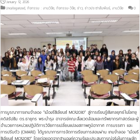
January 12, 2026
Uncategorized
,
กิจกรรม : งานวิจัย
,
กิจกรรม-วิจัย
,
ข่าว
,
ข่าวประชาสัมพันธ์
,
งานวิจัย
0
การบูรณาการเกมจำลอง “เมืองรีซิเลียนซ์ MCR2030” สู่การเรียนรู้เชิงกลยุทธ์ในโลกยุ
คดิสรัปชัน ดร.ธายุกร พระบำรุง อาจารย์คณะสิ่งแวดล้อมและทรัพยากรศาสตร์และผู้
อำนวยการหน่วยปฏิบัติการวิจัยการเปลี่ยนแปลงสภาพภูมิอากาศ การบรรเทา และ
การปรับตัว (CMARE) ได้บูรณาการการจัดการเรียนการสอนผ่าน เกมจำลอง “เมืองรี
ซิเลียนซ์ MCR2030” โดยต่อยอดจากฐานองค์ความรู้และประสบการณ์จริงในการผลัก