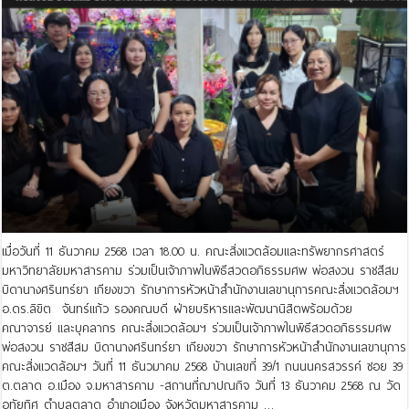
เมื่อวันที่ 11 ธันวาคม 2568 เวลา 18.00 น. คณะสิ่งแวดล้อมและทรัพยากรศาสตร์
มหาวิทยาลัยมหาสารคาม ร่วมเป็นเจ้าภาพในพิธีสวดอภิธรรมศพ พ่อสงวน ราชสีสม
บิดานางศรินทร์ยา เกียงขวา รักษาการหัวหน้าสำนักงานเลขานุการคณะสิ่งแวดล้อมฯ
อ.ดร.ลิขิต จันทร์แก้ว รองคณบดี ฝ่ายบริหารและพัฒนานิสิตพร้อมด้วย
คณาจารย์ และบุคลากร คณะสิ่งแวดล้อมฯ ร่วมเป็นเจ้าภาพในพิธีสวดอภิธรรมศพ
พ่อสงวน ราชสีสม บิดานางศรินทร์ยา เกียงขวา รักษาการหัวหน้าสำนักงานเลขานุการ
คณะสิ่งแวดล้อมฯ วันที่ 11 ธันวมาคม 2568 บ้านเลขที่ 39/1 ถนนนครสวรรค์ ซอย 39
ต.ตลาด อ.เมือง จ.มหาสารคาม -สถานที่ฌาปณกิจ วันที่ 13 ธันวาคม 2568 ณ วัด
อุทัยทิศ ตำบลตลาด อำเภอเมือง จังหวัดมหาสารคาม …