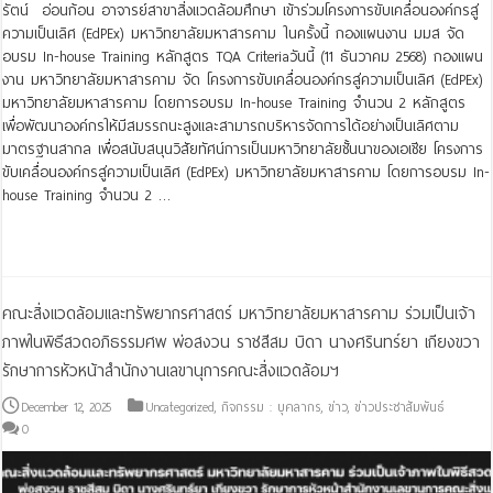
รัตน์ อ่อนก้อน อาจารย์สาขาสิ่งแวดล้อมศึกษา เข้าร่วมโครงการขับเคลื่อนองค์กรสู่
ความเป็นเลิศ (EdPEx) มหาวิทยาลัยมหาสารคาม ในครั้งนี้ กองแผนงาน มมส จัด
อบรม In-house Training หลักสูตร TQA Criteriaวันนี้ (11 ธันวาคม 2568) กองแผน
งาน มหาวิทยาลัยมหาสารคาม จัด โครงการขับเคลื่อนองค์กรสู่ความเป็นเลิศ (EdPEx)
มหาวิทยาลัยมหาสารคาม โดยการอบรม In-house Training จำนวน 2 หลักสูตร
เพื่อพัฒนาองค์กรให้มีสมรรถนะสูงและสามารถบริหารจัดการได้อย่างเป็นเลิศตาม
มาตรฐานสากล เพื่อสนับสนุนวิสัยทัศน์การเป็นมหาวิทยาลัยชั้นนาของเอเชีย โครงการ
ขับเคลื่อนองค์กรสู่ความเป็นเลิศ (EdPEx) มหาวิทยาลัยมหาสารคาม โดยการอบรม In-
house Training จำนวน 2 …
Read More »
คณะสิ่งแวดล้อมและทรัพยากรศาสตร์ มหาวิทยาลัยมหาสารคาม ร่วมเป็นเจ้า
ภาพในพิธีสวดอภิธรรมศพ พ่อสงวน ราชสีสม บิดา นางศรินทร์ยา เกียงขวา
รักษาการหัวหน้าสำนักงานเลขานุการคณะสิ่งแวดล้อมฯ
December 12, 2025
Uncategorized
,
กิจกรรม : บุคลากร
,
ข่าว
,
ข่าวประชาสัมพันธ์
0