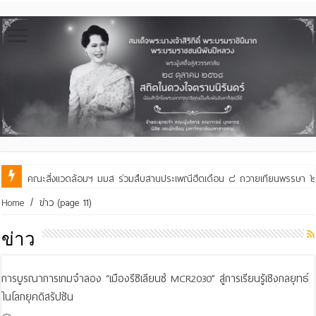
คณะสิ่งแวดล้อมฯ มมส ร่วมสืบสานประเพณีฮีตเดือน ๘ ถวายเทียนพรรษา ๒๙ 
Home
/
ข่าว
(page 11)
ข่าว
การบูรณาการเกมจำลอง “เมืองรีซิเลียนซ์ MCR2030” สู่การเรียนรู้เชิงกลยุทธ์
ในโลกยุคดิสรัปชัน