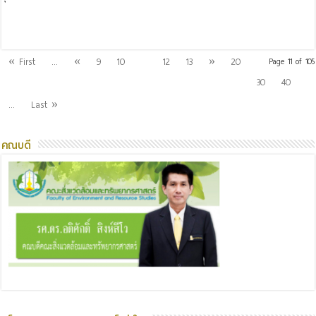
Read More »
11
« First
...
«
9
10
12
13
»
20
Page 11 of 105
30
40
...
Last »
คณบดี