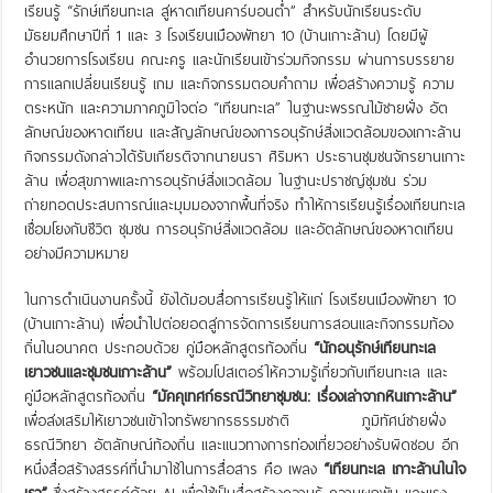
เรียนรู้ “รักษ์เทียนทะเล สู่หาดเทียนคาร์บอนต่ำ” สำหรับนักเรียนระดับ
มัธยมศึกษาปีที่ 1 และ 3 โรงเรียนเมืองพัทยา 10 (บ้านเกาะล้าน) โดยมีผู้
อำนวยการโรงเรียน คณะครู และนักเรียนเข้าร่วมกิจกรรม ผ่านการบรรยาย
การแลกเปลี่ยนเรียนรู้ เกม และกิจกรรมตอบคำถาม เพื่อสร้างความรู้ ความ
ตระหนัก และความภาคภูมิใจต่อ “เทียนทะเล” ในฐานะพรรณไม้ชายฝั่ง อัต
ลักษณ์ของหาดเทียน และสัญลักษณ์ของการอนุรักษ์สิ่งแวดล้อมของเกาะล้าน
กิจกรรมดังกล่าวได้รับเกียรติจากนายนรา ศิริมหา ประธานชุมชนจักรยานเกาะ
ล้าน เพื่อสุขภาพและการอนุรักษ์สิ่งแวดล้อม ในฐานะปราชญ์ชุมชน ร่วม
ถ่ายทอดประสบการณ์และมุมมองจากพื้นที่จริง ทำให้การเรียนรู้เรื่องเทียนทะเล
เชื่อมโยงกับชีวิต ชุมชน การอนุรักษ์สิ่งแวดล้อม และอัตลักษณ์ของหาดเทียน
อย่างมีความหมาย
ในการดำเนินงานครั้งนี้ ยังได้มอบสื่อการเรียนรู้ให้แก่ โรงเรียนเมืองพัทยา 10
(บ้านเกาะล้าน) เพื่อนำไปต่อยอดสู่การจัดการเรียนการสอนและกิจกรรมท้อง
ถิ่นในอนาคต ประกอบด้วย คู่มือหลักสูตรท้องถิ่น
“นักอนุรักษ์เทียนทะเล
เยาวชนและชุมชนเกาะล้าน”
พร้อมโปสเตอร์ให้ความรู้เกี่ยวกับเทียนทะเล และ
คู่มือหลักสูตรท้องถิ่น
“มัคคุเทศก์ธรณีวิทยาชุมชน: เรื่องเล่าจากหินเกาะล้าน”
เพื่อส่งเสริมให้เยาวชนเข้าใจทรัพยากรธรรมชาติ ภูมิทัศน์ชายฝั่ง
ธรณีวิทยา อัตลักษณ์ท้องถิ่น และแนวทางการท่องเที่ยวอย่างรับผิดชอบ อีก
หนึ่งสื่อสร้างสรรค์ที่นำมาใช้ในการสื่อสาร คือ เพลง
“เทียนทะเล เกาะล้านในใจ