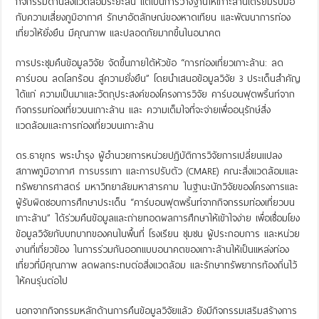
กิจกรรมด้านสิ่งแวดล้อมระยะสั้น แต่เป็นการวางฐานให้เกาะล้านเตรียมรับมือ
กับความเสี่ยงภูมิอากาศ รักษาอัตลักษณ์ของหาดเทียน และพัฒนาการท่อง
เที่ยวให้ยั่งยืน มีคุณภาพ และปลอดภัยมากขึ้นในอนาคต
การประชุมคืนข้อมูลวิจัย จัดขึ้นภายใต้หัวข้อ “การท่องเที่ยวเกาะล้าน: ลด
คาร์บอน ลดโลกร้อน สู่ความยั่งยืน” โดยนำเสนอข้อมูลวิจัย 3 ประเด็นสำคัญ
ได้แก่ ความเป็นมาและวัตถุประสงค์ของโครงการวิจัย คาร์บอนฟุตพริ้นท์จาก
กิจกรรมท่องเที่ยวบนเกาะล้าน และ ความเต็มใจที่จะจ่ายเพื่ออนุรักษ์สิ่ง
แวดล้อมและการท่องเที่ยวบนเกาะล้าน
ดร.ธายุกร พระบำรุง ผู้อำนวยการหน่วยปฏิบัติการวิจัยการเปลี่ยนแปลง
สภาพภูมิอากาศ การบรรเทา และการปรับตัว (CMARE) คณะสิ่งแวดล้อมและ
ทรัพยากรศาสตร์ มหาวิทยาลัยมหาสารคาม ในฐานะนักวิจัยของโครงการและ
ผู้รับผิดชอบการศึกษาประเด็น “คาร์บอนฟุตพริ้นท์จากกิจกรรมท่องเที่ยวบน
เกาะล้าน” ได้ร่วมคืนข้อมูลและถ่ายทอดผลการศึกษาให้เข้าใจง่าย เพื่อเชื่อมโยง
ข้อมูลวิจัยกับบทบาทของคนในพื้นที่ โรงเรียน ชุมชน ผู้ประกอบการ และหน่วย
งานที่เกี่ยวข้อง ในการร่วมกันออกแบบอนาคตของเกาะล้านให้เป็นแหล่งท่อง
เที่ยวที่มีคุณภาพ ลดผลกระทบต่อสิ่งแวดล้อม และรักษาทรัพยากรท้องถิ่นไว้
ให้คนรุ่นต่อไป
นอกจากกิจกรรมหลักด้านการคืนข้อมูลวิจัยแล้ว ยังมีกิจกรรมเสริมสร้างการ