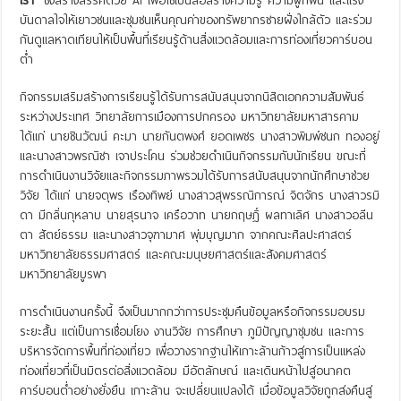
เรา”
ซึ่งสร้างสรรค์ด้วย AI เพื่อใช้เป็นสื่อสร้างความรู้ ความผูกพัน และแรง
บันดาลใจให้เยาวชนและชุมชนเห็นคุณค่าของทรัพยากรชายฝั่งใกล้ตัว และร่วม
กันดูแลหาดเทียนให้เป็นพื้นที่เรียนรู้ด้านสิ่งแวดล้อมและการท่องเที่ยวคาร์บอน
ต่ำ
กิจกรรมเสริมสร้างการเรียนรู้ได้รับการสนับสนุนจากนิสิตเอกความสัมพันธ์
ระหว่างประเทศ วิทยาลัยการเมืองการปกครอง มหาวิทยาลัยมหาสารคาม
ได้แก่ นายชินวัฒน์ คะมา นายกันตพงศ์ ยอดเพชร นางสาวพิมพ์ชนก ทองอยู่
และนางสาวพรณิชา เจาประโคน ร่วมช่วยดำเนินกิจกรรมกับนักเรียน ขณะที่
การดำเนินงานวิจัยและกิจกรรมภาพรวมได้รับการสนับสนุนจากนักศึกษาช่วย
วิจัย ได้แก่ นายจตุพร เรืองทิพย์ นางสาวสุพรรณิการณ์ จิตจักร นางสาวรมิ
ดา มีกลิ่นกุหลาบ นายสุรนาจ เครือวาท นายกฤษฎิ์ ผลทาเลิศ นางสาวอลีน
ตา สัตย์ธรรม และนางสาวจุฑามาศ พุ่มบุญมาก จากคณะศิลปะศาสตร์
มหาวิทยาลัยธรรมศาสตร์ และคณะมนุษยศาสตร์และสังคมศาสตร์
มหาวิทยาลัยบูรพา
การดำเนินงานครั้งนี้ จึงเป็นมากกว่าการประชุมคืนข้อมูลหรือกิจกรรมอบรม
ระยะสั้น แต่เป็นการเชื่อมโยง งานวิจัย การศึกษา ภูมิปัญญาชุมชน และการ
บริหารจัดการพื้นที่ท่องเที่ยว เพื่อวางรากฐานให้เกาะล้านก้าวสู่การเป็นแหล่ง
ท่องเที่ยวที่เป็นมิตรต่อสิ่งแวดล้อม มีอัตลักษณ์ และเดินหน้าไปสู่อนาคต
คาร์บอนต่ำอย่างยั่งยืน เกาะล้าน จะเปลี่ยนแปลงได้ เมื่อข้อมูลวิจัยถูกส่งคืนสู่