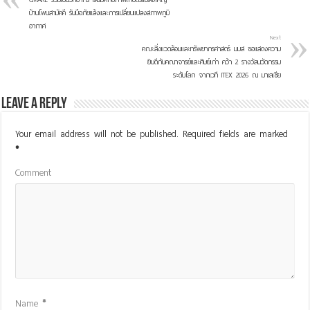
บ้านโพนสามัคคี รับมือภัยแล้งและการเปลี่ยนแปลงสภาพภูมิ
อากาศ
Next
คณะสิ่งแวดล้อมและทรัพยากรศาสตร์ มมส ขอแสดงความ
ยินดีกับคณาจารย์และศิษย์เก่า คว้า 2 รางวัลนวัตกรรม
ระดับโลก จากเวที ITEX 2026 ณ มาเลเซีย
Leave a Reply
Your email address will not be published.
Required fields are marked
*
Comment
Name
*