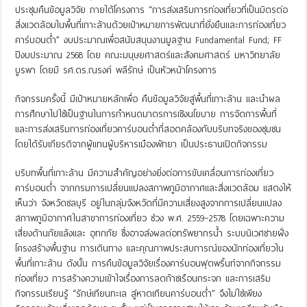
ประชุมคืนข้อมูลวิจัย ภายใต้โครงการ “การส่งเสริมการท่องเที่ยวที่เป็นมิตรต่อ
สิ่งแวดล้อมในพื้นที่เกาะล้านด้วยเป้าหมายการพัฒนาที่ยั่งยืนและการท่องเที่ยว
คาร์บอนต่ำ” งบประมาณเพื่อสนับสนุนงานมูลฐาน Fundamental Fund; FF
ปีงบประมาณ 2568 โดย คณะมนุษยศาสตร์และสังคมศาสตร์ มหาวิทยาลัย
บูรพา โดยมี รศ.ดร.ณรงค์ พลีรักษ์ เป็นหัวหน้าโครงการ
กิจกรรมครั้งนี้ มีเป้าหมายหลักเพื่อ คืนข้อมูลวิจัยสู่พื้นที่เกาะล้าน และนำผล
การศึกษาไปใช้เป็นฐานในการกำหนดมาตรการเชิงนโยบาย การจัดการพื้นที่
และการส่งเสริมการท่องเที่ยวคาร์บอนต่ำที่สอดคล้องกับบริบทจริงของชุมชน
โดยได้รับเกียรติจากผู้แทนผู้บริหารเมืองพัทยา เป็นประธานเปิดกิจกรรม
บริบทพื้นที่เกาะล้าน มีความสำคัญอย่างยิ่งต่อการขับเคลื่อนการท่องเที่ยว
คาร์บอนต่ำ จากกรมการเปลี่ยนแปลงสภาพภูมิอากาศและสิ่งแวดล้อม แสดงให้
เห็นว่า จังหวัดชลบุรี อยู่ในกลุ่มจังหวัดที่มีความเสี่ยงสูงจากการเปลี่ยนแปลง
สภาพภูมิอากาศในสาขาการท่องเที่ยว ช่วง พ.ศ. 2559–2578 โดยเฉพาะความ
เสี่ยงด้านภัยแล้งและ อุทกภัย ซึ่งอาจส่งผลต่อทรัพยากรน้ำ ระบบนิเวศชายฝั่ง
โครงสร้างพื้นฐาน การเดินทาง และคุณภาพประสบการณ์ของนักท่องเที่ยวใน
พื้นที่เกาะล้าน ดังนั้น การคืนข้อมูลวิจัยเรื่องคาร์บอนฟุตพริ้นท์จากกิจกรรม
ท่องเที่ยว การสร้างความเข้าใจเรื่องการลดก๊าซเรือนกระจก และการเสริม
กิจกรรมเรียนรู้ “รักษ์เทียนทะเล สู่หาดเทียนคาร์บอนต่ำ” จึงไม่ใช่เพียง