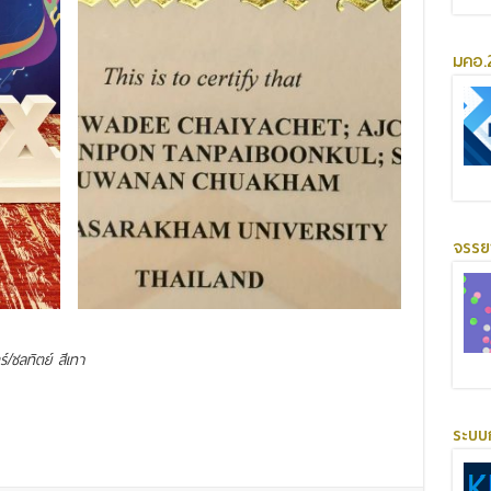
มคอ.2
จรร
/ชลทิตย์ สีเทา
ระบบ