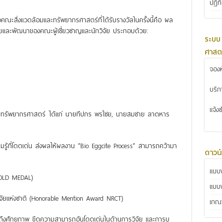
ปฏิท
ณะสิ่งแวดล้อมและทรัพยากรศาสตร์ที่ได้รับรางวัลในครั้งนี้คือ ผล
จัยและพัฒนาของคณะผู้เชี่ยวชาญและนักวิจัย ประกอบด้วย:
ระบบ
ศาสต
จองห
บริ
แจ้ง
และทรัพยากรศาสตร์ ได้แก่ นายทีปกร พรไชย, นายสมชาย ลาดหาร
ที่โดดเด่น ส่งผลให้ผลงาน “Bio Eggcite Process” สามารถคว้ามา
ดาวน
แบบฟ
GOLD MEDAL)
แบบ
จัยแห่งชาติ (Honorable Mention Award NRCT)
เกณฑ
้อนถึงศักยภาพ ขีดความสามารถอันโดดเด่นในด้านการวิจัย และการบู