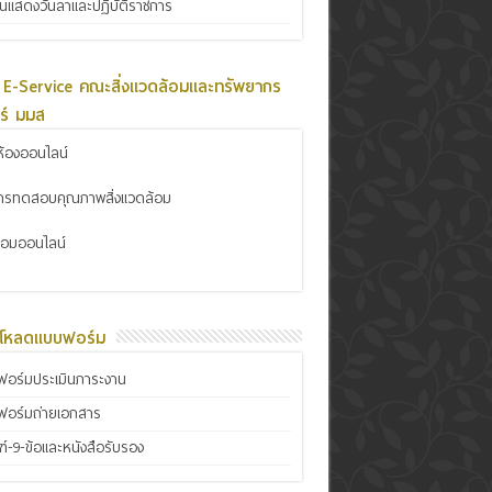
ินแสดงวันลาและปฏิบัติราชการ
 E-Service คณะสิ่งแวดล้อมและทรัพยากร
ร์ มมส
้องออนไลน์
การทดสอบคุณภาพสิ่งแวดล้อม
ซ่อมออนไลน์
์โหลดแบบฟอร์ม
อร์มประเมินภาระงาน
ฟอร์มถ่ายเอกสาร
์-9-ข้อและหนังสือรับรอง