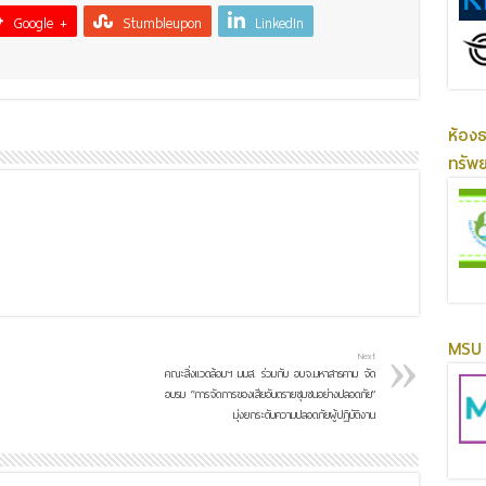
Google +
Stumbleupon
LinkedIn
ห้อง
ทรัพ
MSU 
Next
คณะสิ่งแวดล้อมฯ มมส. ร่วมกับ อบจ.มหาสารคาม จัด
อบรม “การจัดการของเสียอันตรายชุมชนอย่างปลอดภัย”
มุ่งยกระดับความปลอดภัยผู้ปฏิบัติงาน