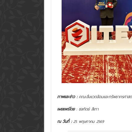
ภาพและข่าว :
คณะสิ่งแวดล้อมและทรัพยากรศาสตร์
เผยแพร่โดย
: ชลทิตย์ สีเทา
ณ วันที่ :
25 พฤษภาคม 2569