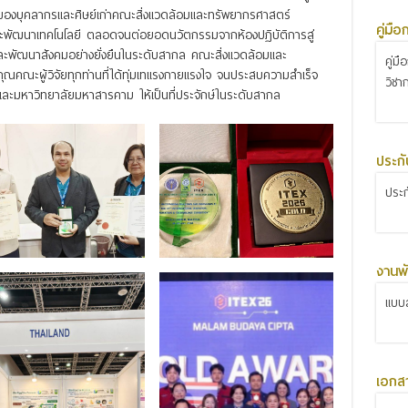
มของบุคลากรและศิษย์เก่าคณะสิ่งแวดล้อมและทรัพยากรศาสตร์
คู่มื
ละพัฒนาเทคโนโลยี ตลอดจนต่อยอดนวัตกรรมจากห้องปฏิบัติการสู่
มและพัฒนาสังคมอย่างยั่งยืนในระดับสากล คณะสิ่งแวดล้อมและ
คู่ม
คณะผู้วิจัยทุกท่านที่ได้ทุ่มเทแรงกายแรงใจ จนประสบความสำเร็จ
วิชา
และมหาวิทยาลัยมหาสารคาม ให้เป็นที่ประจักษ์ในระดับสากล
ประก
ประ
งานพั
แบบส
เอกส