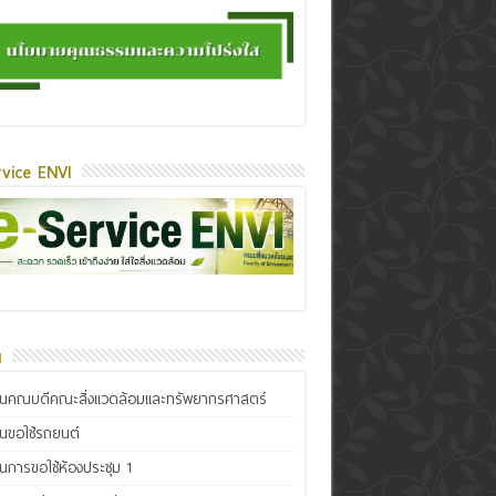
vice ENVI
น
ินคณบดีคณะสิ่งแวดล้อมและทรัพยากรศาสตร์
ินขอใช้รถยนต์
ินการขอใช้ห้องประชุม 1