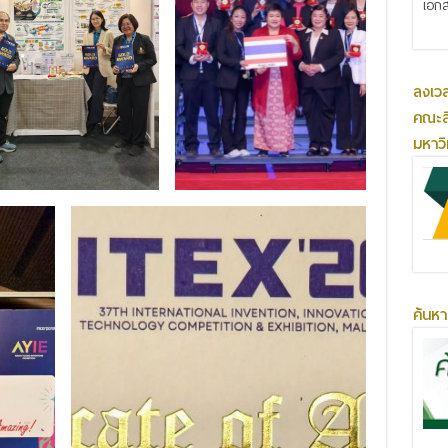
เอกส
ลงเว
คณะส
มหาว
ค้นหา