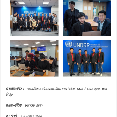
ภาพและข่าว :
คณะสิ่งแวดล้อมและทรัพยากรศาสตร์ มมส /
ดร.ธายุกร พระ
บำรุง
เผยแพร่โดย
: ชลทิตย์ สีเทา
ณ วันที่ :
7 เมษายน 2566