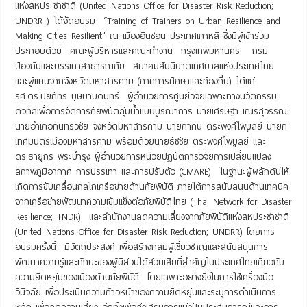
แห่งสหประชาชาติ (United Nations Office for Disaster Risk Reduction;
UNDRR ) ได้จัดอบรม “Training of Trainers on Urban Resilience and
Making Cities Resilient” ณ เมืองอินชอน ประเทศเกาหลี ซึ่งมีผู้เข้าร่วม
ประกอบด้วย คณะผู้บริหารและคณะทำงาน กรุงเทพมหานคร กรม
ป้องกันและบรรเทาสาธารณภัย สมาคมสันนิบาตเทศบาลแห่งประเทศไทย
และผู้แทนจากจังหวัดมหาสารคาม (ภาคการศึกษาและท้องถิ่น) ได้แก่
รศ.ดร.ปิยภัทร บุษบาบดินทร์ ผู้อำนวยการศูนย์วิจัยเฉพาะทางนวัตกรรม
ดิจิทัลเพื่อการจัดการภัยพิบัติลุ่มน้ำแบบบูรณาการ นายเศรษฐา เณรสุวรรณ
นายอำเภอกันทรวิชัย จังหวัดมหาสารคาม นายภาคิน ติระพงศ์ไพบูลย์ นายก
เทศมนตรีเมืองมหาสารคาม พร้อมด้วยนายธัชชัย ติระพงศ์ไพบูลย์ และ
ดร.ธายุกร พระบำรุง ผู้อำนวยการหน่วยปฏิบัติการวิจัยการเปลี่ยนแปลง
สภาพภูมิอากาศ การบรรเทา และการปรับตัว (CMARE) ในฐานะผู้ผลักดันให้
เกิดการขับเคลื่อนกลไกเครือข่ายด้านภัยพิบัติ ภายใต้การสนับสนุนด้านเทคนิค
จากเครือข่ายพัฒนาความเข้มแข็งต่อภัยพิบัติไทย (Thai Network for Disaster
Resilience; TNDR) และสำนักงานลดความเสี่ยงจากภัยพิบัติแห่งสหประชาชาติ
(United Nations Office for Disaster Risk Reduction; UNDRR) โดยการ
อบรมครั้งนี้ มีวัตถุประสงค์ เพื่อสร้างกลุ่มผู้เชี่ยวชาญและสนับสนุนการ
พัฒนาความรู้และทักษะของผู้มีส่วนได้ส่วนเสียที่สำคัญในประเทศไทยเกี่ยวกับ
ความยืดหยุ่นของเมืองด้านภัยพิบัติ โดยเฉพาะอย่างยิ่งในการใช้เครื่องมือ
วินิจฉัย เพื่อประเมินความก้าวหน้าของความยืดหยุ่นและระบุการดำเนินการ