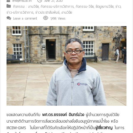
env@msu.ac.th
June 27, 2020
กิจกรรม : งานวิจัย
,
กิจกรรม-บริการวิชาการ
,
กิจกรรม-วิจัย
,
ข้อมูลงานวิจัย
,
ข่าว
,
ข่าว-บริการวิชาการ
,
ข่าวประชาสัมพันธ์
,
งานวิจัย
Leave a comment
1,496 Views
ขอแสดงความยินดีกับ
ผศ.ดร.ยรรยงค์ อินทร์ม่วง
ผู้อำนวยการศูนย์วิจัย
นานาชาติด้านการจัดการสิ่งแวดล้อมอย่างยั่งยืนอนุภูมิภาคแม่น้ำโขง หรือ
IRCEM-GMS ในโอกาสที่ได้รับคัดเลือกให้ปฏิบัติหน้าที่เป็น
ผู้เชี่ยวชาญ
ในการ