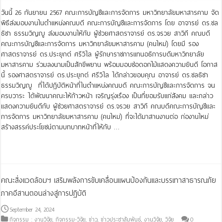
วันนี้ 26 กันยายน 2567 คณะการบัญชีและการจัดการ มหาวิทยาลัยมหาสารคาม จัด
พิธีส่งมอบงานในตำแหน่งคณบดี คณะการบัญชีและการจัดการ โดย อาจารย์ ดร.ชล
ธิชา ธรรมวิญญู ส่งมอบงานให้กับ ผู้ช่วยศาสตราจารย์ ดร.จรวย สาวิถี คณบดี
คณะการบัญชีและการจัดการ มหาวิทยาลัยมหาสารคาม (คนใหม่) โดยมี รอง
ศาสตราจารย์ ดร.ประยุกต์ ศรีวิไล ผู้รักษาราชการแทนอธิการบดีมหาวิทยาลัย
มหาสารคาม ร่วมลงนามเป็นสักขีพยาน พร้อมมอบช่อดอกไม้แสดงความยินดี โอกาส
นี้ รองศาสตราจารย์ ดร.ประยุกต์ ศรีวิไล ได้กล่าวขอบคุณ อาจารย์ ดร.ชลธิชา
ธรรมวิญญู ที่ได้ปฏิบัติหน้าที่ในตำแหน่งคณบดี คณะการบัญชีและการจัดการ จน
ครบวาระ ได้พัฒนาคณะให้ก้าวหน้า เจริญรุ่งเรือง เป็นที่ยอมรับแก่สังคม และกล่าว
แสดงความยินดีกับ ผู้ช่วยศาสตราจารย์ ดร.จรวย สาวิถี คณบดีคณะการบัญชีและ
การจัดการ มหาวิทยาลัยมหาสารคาม (คนใหม่) ที่จะได้มาสานงานต่อ ก่องานใหม่
สร้างสรรค์ประโยชน์ตามบทบาทหน้าที่ให้กับ …
Read More »
คณะสิ่งแวดล้อมฯ เสริมพลังการขับเคลื่อนแผนป้องกันและบรรเทาสาธารณภัย
ภาคอีสานตอนล่างสู่การปฏิบัติ
September 24, 2024
กิจกรรม : งานวิจัย
,
กิจกรรม-วิจัย
,
ข่าว
,
ข่าวประชาสัมพันธ์
,
งานวิจัย
,
วิจัย
0