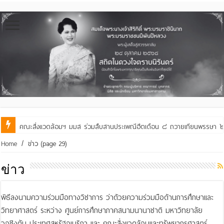
คณะสิ่งแวดล้อมฯ มมส ร่วมสืบสานประเพณีฮีตเดือน ๘ ถวายเทียนพรรษา ๒๙ 
คณะสิ่งแวดล้อมฯ มมส ร่วมต้อนรับและแลกเปลี่ยนเรียนรู้กับบัณฑิตวิทย
Home
/
ข่าว
(page 29)
ข่าว
พิธีลงนามความร่วมมือทางวิชาการ ว่าด้วยความร่วมมือด้านการศึกษาและ
วิทยาศาสตร์ ระหว่าง ศูนย์การศึกษาภาคสนามนานาชาติ มหาวิทยาลัย
วอชิงตัน ประเทศสหรัฐอเมริกา และ คณะสิ่งแวดล้อมและทรัพยากรศาสตร์