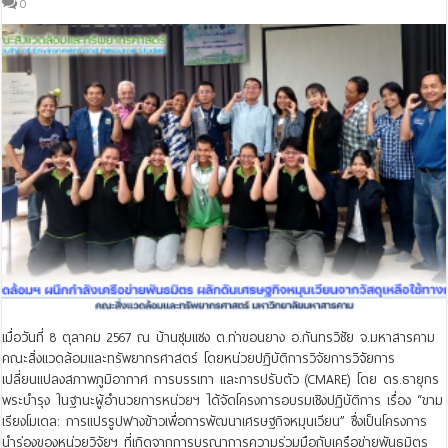
0
เมื่อวันที่ 8 ตุลาคม 2567 ณ บ้านซุมแซง ต.ท่าขอนยาง อ.กันทรวิชัย จ.มหาสารคาม
คณะสิ่งแวดล้อมและทรัพยากรศาสตร์ โดยหน่วยปฏิบัติการวิจัยการวิจัยการ
เปลี่ยนแปลงสภาพภูมิอากาศ การบรรเทา และการปรับตัว (CMARE) โดย ดร.ธายุกร
พระบำรุง ในฐานะผู้อำนวยการหน่วยฯ ได้จัดโครงการอบรมเชิงปฏิบัติการ เรื่อง “ขาม
เรียงโมเดล: การแปรรูปฟางข้าวเพื่อการพัฒนาเศรษฐกิจหมุนเวียน” ซึ่งเป็นโครงการ
นำร่องของหน่วยวิจัยฯ ที่เกิดจากการบูรณาการความร่วมมือกับเครือข่ายพันธมิตร