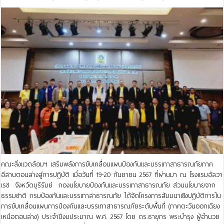
คณะสิ่งแวดล้อมฯ เสริมพลังการขับเคลื่อนแผนป้องกันและบรรเทาสาธารณภัยภาค
อีสานตอนล่างสู่การปฏิบัติ เมื่อวันที่ 19-20 กันยายน 2567 ที่ผ่านมา ณ โรงแรมอัลวา
เรซ จังหวัดบุรีรัมย์ กองนโยบายป้องกันและบรรเทาสาธารณภัย ส่วนนโยบายจาก
ธรรมชาติ กรมป้องกันและบรรเทาสาธารณภัย ได้จัดโครงการสัมมนาเชิงปฏิบัติการใน
การขับเคลื่อนแผนการป้องกันและบรรเทาสาธารณภัยระดับพื้นที่ (ภาคตะวันออกเฉียง
เหนือตอนล่าง) ประจำปีงบประมาณ พ.ศ. 2567 โดย ดร.ธายุกร พระบำรุง ผู้อำนวย