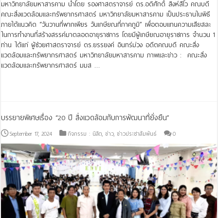
มหาวิทยาลัยมหาสารคาม นำโดย รองศาสตราจารย์ ดร.อดิศักดิ์ สิงห์สีโว คณบดี
คณะสิ่งแวดล้อมและทรัพยากรศาสตร์ มหาวิทยาลัยมหาสารคาม เป็นประธานในพิธี
ภายใต้แนวคิด “วันวานที่พากเพียร วันเกษียณที่ภาคภูมิ” เพื่อตอบแทนความเสียสละ
ในการทำงานที่สร้างสรรค์มาตลอดอายุราชการ โดยมีผู้เกษียณอายุราชการ จำนวน 1
ท่าน ได้แก่ ผู้ช่วยศาสตราจารย์ ดร.ยรรยงค์ อินทร์ม่วง อดีตคณบดี คณะสิ่ง
แวดล้อมและทรัพยากรศาสตร์ มหาวิทยาลัยมหาสารคาม ภาพและข่าว : คณะสิ่ง
แวดล้อมและทรัพยากรศาสตร์ มมส …
Read More »
บรรยายพิเศษเรื่อง “20 ปี สิ่งแวดล้อมกับการพัฒนาที่ยั่งยืน”
September 17, 2024
กิจกรรม : นิสิต
,
ข่าว
,
ข่าวประชาสัมพันธ์
0