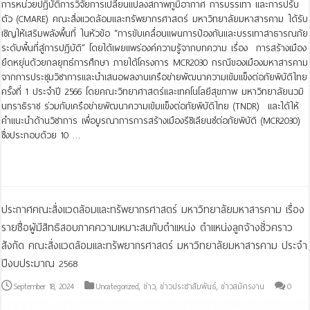
การหน่วยปฏิบัติการวิจัยการเปลี่ยนแปลงสภาพภูมิอากาศ การบรรเทา และการปรับ
ตัว (CMARE) คณะสิ่งแวดล้อมและทรัพยากรศาสตร์ มหาวิทยาลัยมหาสารคาม ได้รับ
เชิญให้เสริมพลังพื้นที่ ในหัวข้อ “การขับเคลื่อนแผนการป้องกันและบรรเทาสาธารณภัย
ระดับพื้นที่สู่การปฏิบัติ” โดยได้เผยแพร่องค์ความรู้จากบทความ เรื่อง การสร้างเมือง
ยืดหยุ่นด้วยกลยุทธ์การศึกษา ภายใต้โครงการ MCR2030 กรณีของเมืองมหาสารคาม
จากการประชุมวิชาการและนำเสนอผลงานเครือข่ายพัฒนาความเข้มแข็งต่อภัยพิบัติไทย
ครั้งที่ 1 ประจำปี 2566 โดยคณะวิทยาศาสตร์และเทคโนโลยีสุขภาพ มหาวิทยาลัยนวมิ
นทราธิราช ร่วมกับเครือข่ายพัฒนาความเข้มแข็งต่อภัยพิบัติไทย (TNDR) และได้ให้
คำแนะนำด้านวิชาการ เพื่อบูรณาการการสร้างเมืองรีซิเลียนซ์ต่อภัยพิบัติ (MCR2030)
ซึ่งประกอบด้วย 10 …
Read More »
ประกาศคณะสิ่งแวดล้อมและทรัพยากรศาสตร์ มหาวิทยาลัยมหาสารคาม เรื่อง
รายชื่อผู้มีสิทธิสอบภาคความเหมาะสมกับตำแหน่ง ตำแหน่งลูกจ้างชั่วคราว
สังกัด คณะสิ่งแวดล้อมและทรัพยากรศาสตร์ มหาวิทยาลัยมหาสารคาม ประจำ
ปีงบประมาณ 2568
September 18, 2024
Uncategorized
,
ข่าว
,
ข่าวประชาสัมพันธ์
,
ข่าวสมัครงาน
0