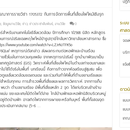
ปฏิท
ูรณาการรายวิชา 1705372 กับการจัดการพื้นที่เสี่ยงไฟไหม้เชิงรุก
ระบบ
ย
,
ข้อมูลงานวิจัย
,
ข่าว
,
ข่าวประชาสัมพันธ์
,
งานวิจัย
0
ศาสต
สำหรับงานเทคโนโลยีสิ่งแวดล้อม ปีการศึกษา 1/2568 นิสิต หลักสูตร
ถานการณ์จริงของเหตุไฟไหม้ป่าธูปฤาษีใกล้มหาวิทยาลัยมหาสารคาม ซึ่ง
จองห
ttps://www.youtube.com/watch?v=LZJrNJTFK5o
oF6QLe/ เหตุการณ์ดังกล่าว ส่งผลกระทบต่อหอพักและบ้านเรือน
บริ
ายชั่วโมงในการควบคุมเพลิง จากเหตุการณ์จริงนี้ ถูกนำมาพัฒนาเป็น
ทศภูมิศาสตร์ (GIS) วิเคราะห์พื้นที่เสี่ยงไฟไหม้ในตำบลท่าขอนยางและ
แจ้ง
ปใช้ได้จริงในพื้นที่ บทเรียนนี้ คือการก้าวจากห้องเรียนสู่ชุมชน เพื่อ
เพื่อดูแลสิ่งแวดล้อมของตนเอง และร่วมกันทำให้พื้นที่ตำบลขามเรียงและ
่สำหรับทุกคน การสำรวจพื้นที่เสี่ยงและผลการวิเคราะห์ จากการเก็บ
ว่า ตำบลขามเรียง มีพื้นที่เสี่ยงหลัก 2 จุด ได้แก่บริเวณข้างร้าน
ดาวน
นาแน่น ขยะและเศษไม้ติดไฟได้ง่าย ใกล้บ้านพักและหอพักนิสิตบริเวณหมู่
ิดบ้านพัก อาจเกิดไฟจากการเผาขยะหรือก้นบุหรี่ พื้นที่ทั้งสองจุด
แบบฟ
บบประเมินภาคสนาม (5–6 …
แบบ
เกณฑ