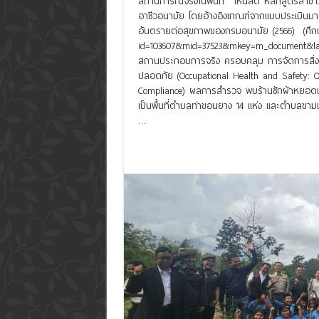
สถานการณ์จริงในพื้นที่ ให้นิสิต หลักสูตรสาขา
อาชีวอนามัย โดยอ้างอิงเกณฑ์จากแบบประเมินม
อันตรายต่อสุขภาพของกรมอนามัย (2566) (ศึกษาเพ
id=103607&mid=37523&mkey=m_document&lang=
สถานประกอบการจริง ครอบคลุม การจัดการสิ่ง
ปลอดภัย (Occupational Health and Safety:
Compliance) ผลการสำรวจ พบร้านซักผ้าหยอดเหร
เป็นพื้นที่ตำบลท่าขอนยาง 14 แห่ง และตำบลขามเรี
…
Read More »