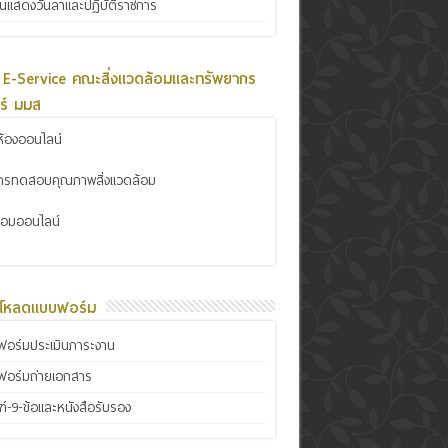
ินแสดงวันลาและปฏิบัติราชการ
 E-Service คณะสิ่งแวดล้อมและทรัพยากร
ร์ มมส
้องออนไลน์
การทดสอบคุณภาพสิ่งแวดล้อม
ซ่อมออนไลน์
์โหลดแบบฟอร์ม
อร์มประเมินภาระงาน
ฟอร์มถ่ายเอกสาร
์-9-ข้อและหนังสือรับรอง