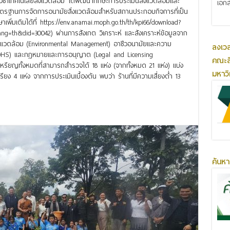
วิชาเทคโนโลยีสิ่งแวดล้อม ได้พัฒนาทักษะการประเมินสิ่งแวดล้อมและ
เอกส
าตรฐานการจัดการอนามัยสิ่งแวดล้อมสำหรับสถานประกอบกิจการที่เป็น
ิ่มเติมได้ที่ https://env.anamai.moph.go.th/th/kpi66/download?
th&did=30042) ผ่านการสังเกต วิเคราะห์ และสังเคราะห์ข้อมูลจาก
แวดล้อม (Environmental Management) อาชีวอนามัยและความ
ลงเว
 OHS) และกฎหมายและการอนุญาต (Legal and Licensing
คณะส
ียญทั้งหมดที่สามารถสำรวจได้ 18 แห่ง (จากทั้งหมด 21 แห่ง) แบ่ง
มหาว
ยง 4 แห่ง จากการประเมินเบื้องต้น พบว่า ร้านที่มีความเสี่ยงต่ำ 13
ค้นหา