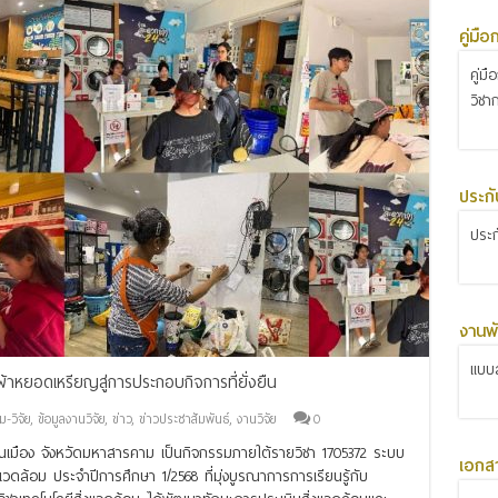
คู่มื
คู่ม
วิชา
ประก
ประ
งานพั
แบบส
อบผ้าหยอดเหรียญสู่การประกอบกิจการที่ยั่งยืน
-วิจัย
,
ข้อมูลงานวิจัย
,
ข่าว
,
ข่าวประชาสัมพันธ์
,
งานวิจัย
0
เมือง จังหวัดมหาสารคาม เป็นกิจกรรมภายใต้รายวิชา 1705372 ระบบ
เอกส
วดล้อม ประจำปีการศึกษา 1/2568 ที่มุ่งบูรณาการการเรียนรู้กับ