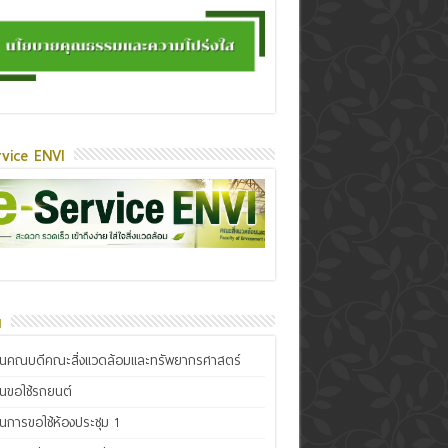
vice ENVI
น
ินคณบดีคณะสิ่งแวดล้อมและทรัพยากรศาสตร์
ินขอใช้รถยนต์
ินการขอใช้ห้องประชุม 1