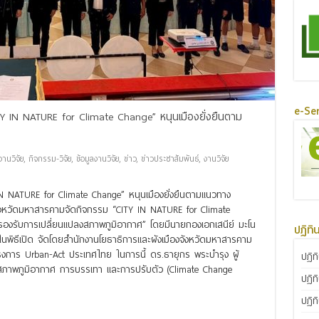
e-Ser
TY IN NATURE for Climate Change” หนุนเมืองยั่งยืนตาม
านวิจัย
,
กิจกรรม-วิจัย
,
ข้อมูลงานวิจัย
,
ข่าว
,
ข่าวประชาสัมพันธ์
,
งานวิจัย
N NATURE for Climate Change” หนุนเมืองยั่งยืนตามแนวทาง
จังหวัดมหาสารคามจัดกิจกรรม “CITY IN NATURE for Climate
อรองรับการเปลี่ยนแปลงสภาพภูมิอากาศ” โดยมีนายกองเอกเสนีย์ มะโน
ปฏิทิ
นพิธีเปิด จัดโดยสำนักงานโยธาธิการและผังเมืองจังหวัดมหาสารคาม
การ Urban-Act ประเทศไทย ในการนี้ ดร.ธายุกร พระบำรุง ผู้
ปฏิท
งสภาพภูมิอากาศ การบรรเทา และการปรับตัว (Climate Change
ปฏิท
ปฏิท