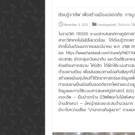
เรียนรู้จากไฟ เพื่อสร้างเมืองปลอดภัย: การบ
November 9, 2025
Uncategorized
,
กิจกรรม-วิจั
ในรายวิชา 1705372 ระบบสารสนเทศทางภูมิศาสตร์
สาขาวิชาเทคโนโลยีสิ่งแวดล้อม ได้เรียนรู้จากส
เกิดขึ้นในเดือนมกราคมและมีนาคม พ.ศ. 2568 h
และ https://www.facebook.com/share/p/14DT7
ประชาชน เกิดกลุ่มควันหนาทึบ และต้องใช้เวลาหล
ห้องเรียนภาคสนาม ให้นิสิต ได้ฝึกใช้ระบบสารสนเ
ตำบลขามเรียง เพื่อเสนอแนวทางป้องกันเชิงรุกที่นำไ
สร้างพลเมืองรุ่นใหม่ที่ใช้วิทยาศาสตร์และข้อมูล
ท่าขอนยางเป็นเมืองที่ปลอดภัยจากไฟป่าและน่าอยู
ข้อมูลและการใช้ระบบสารสนเทศภูมิศาสตร์ (GIS) พบ
เดอะอัพ — เป็นป่ารกร้าง มีวัชพืชและใบไม้แห้งห
บ้านลักษณา — มีหญ้าและขยะสะสมจำนวนมาก อยู่ต
มีระดับความเสี่ยง “ปานกลางถึงสูงมาก” ตามแ
Read More »