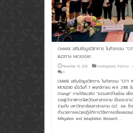
CMARE เสริมข้อมูลวิชาการ ในกิจกรรม “CI
แนวทาง MCR2030
November 10, 2025
Uncategorized
,
กิจกรรม : ง
0
CMARE เสริมข้อมูลวิชาการ ในกิจกรรม “CITY I
MCR2030 เมื่อวันที่ 7 พฤศจิกายน พ.ศ. 2568 
Change” ภายใต้แนวคิด “ธรรมชาติในเมือง เพื่
รองผู้ว่าราชการจังหวัดมหาสารคาม เป็นประธานใ
ร่วมกับ มหาวิทยาลัยมหาสารคาม GIZ และ โครง
อำนวยการหน่วยปฏิบัติการวิจัยการเปลี่ยนแปล
Mitigation and Adaptation Research …
Read More »