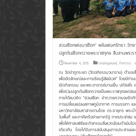
สวนเชือกแห่งนาเชือก” พลังแห่งศรัทธา วิทยา
ปลูกต้นเชือกถวายพระราชกุศล สืบสานพระร
November 4, 2025
Uncategorized
,
กิจกรรม : ง
ณ วัดป่าภูกระแต (วัดอภิธรรมวนาราม) ตำบลสำ
เพื่ออัตลักษณ์และการเรียนรู้เชิงนิเวศ” โดยมีท
เปิดกิจกรรม และพระอาจารย์บานเย็น ปภัสสโร เจ
เพื่อร่วมปลูกต้นเชือกถวายเป็นพระราชกุศลแด่สม
ภายใต้แนวคิด “สวนเชือก: ป่าถวายความจงรักภักดี 
การเปลี่ยนแปลงสภาพภูมิอากาศ การบรรเทา แล
มหาวิทยาลัยมหาสารคามโดย ดร.ธายุกร พระบำรุง 
ในพื้นที่ และภาคีเครือข่ายภาครัฐ ภาคประชาชน 
เพื่อให้ศาสนพิธีและกิจกรรมสิ่งแวดล้อมดำเนิน
เดียวกัน โดยได้รับการสนับสนุนการประสานและ