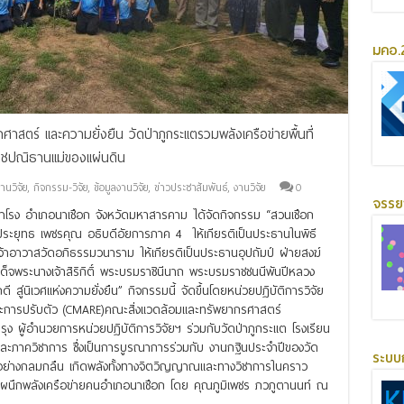
มคอ.2
ศาสตร์ และความยั่งยืน วัดป่าภูกระแตรวมพลังเครือข่ายพื้นที่
าชปณิธานแม่ของแผ่นดิน
านวิจัย
,
กิจกรรม-วิจัย
,
ข้อมูลงานวิจัย
,
ข่าวประชาสัมพันธ์
,
งานวิจัย
0
จรร
โรง อำเภอนาเชือก จังหวัดมหาสารคาม ได้จัดกิจกรรม “สวนเชือก
่านประยุทธ เพชรคุณ อธิบดีอัยการภาค 4 ให้เกียรติเป็นประธานในพิธี
้าอาวาสวัดอภิธรรมวนาราม ให้เกียรติเป็นประธานอุปถัมป์ ฝ่ายสงฆ์
เด็จพระนางเจ้าสิริกิติ์ พระบรมราชินีนาถ พระบรมราชชนนีพันปีหลวง
สู่นิเวศแห่งความยั่งยืน” กิจกรรมนี้ จัดขึ้นโดยหน่วยปฏิบัติการวิจัย
ะการปรับตัว (CMARE)คณะสิ่งแวดล้อมและทรัพยากรศาสตร์
ผู้อำนวยการหน่วยปฏิบัติการวิจัยฯ ร่วมกับวัดป่าภูกระแต โรงเรียน
และภาควิชาการ ซึ่งเป็นการบูรณาการร่วมกับ งานกฐินประจำปีของวัด
ระบบ
ไปอย่างกลมกลืน เกิดพลังทั้งทางจิตวิญญาณและทางวิชาการในคราว
ผนึกพลังเครือข่ายคนอำเภอนาเชือก โดย คุณภูมิเพชร ภวภูตานนท์ ณ