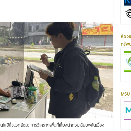
ห้อง
ทรัพ
MSU 
ลยีสิ่งแวดล้อม: การวิเคราะห์พื้นที่เสี่ยงน้ำท่วมเฉียบพลันเบื้อง