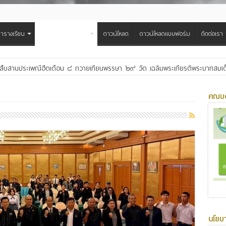
ารางเรียน
วิจัย/บริการวิชาการ
ดาวน์โหลด
ดาวน์โหลดแบบฟอร์ม
ติดต่อเรา
สืบสานประเพณีฮีตเดือน ๘ ถวายเทียนพรรษา ๒๙ วัด เฉลิมพระเกียรติพระบาทสมเด็จพ
คณบด
นโยบ