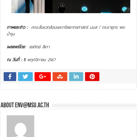
ภาพและข่าว :
คณะสิ่งแวดล้อมและทรัพยากรศาสตร์ มมส
/
ดร.ธายุกร พระ
บำรุง
เผยแพร่โดย
: ชลทิตย์ สีเทา
ณ วันที่ : 5
พฤศจิกายน 2567
About env@msu.ac.th