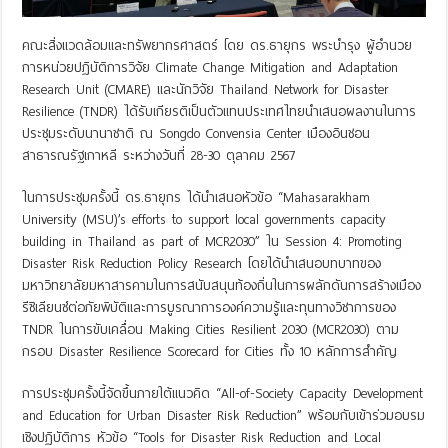
คณะสิ่งแวดล้อมและทรัพยากรศาสตร์ โดย ดร.ธายุกร พระบำรุง ผู้อำนวย
การหน่วยปฏิบัติการวิจัย Climate Change Mitigation and Adaptation
Research Unit (CMARE) และนักวิจัย Thailand Network for Disaster
Resilience (TNDR) ได้รับเกียรติเป็นตัวแทนประเทศไทยนำเสนอผลงานในการ
ประชุมระดับนานาชาติ ณ Songdo Convensia Center เมืองอินชอน
สาธารณรัฐเกาหลี ระหว่างวันที่ 28-30 ตุลาคม 2567
ในการประชุมครั้งนี้ ดร.ธายุกร ได้นำเสนอหัวข้อ “Mahasarakham
University (MSU)’s efforts to support local governments capacity
building in Thailand as part of MCR2030” ใน Session 4: Promoting
Disaster Risk Reduction Policy Research โดยได้นำเสนอบทบาทของ
มหาวิทยาลัยมหาสารคามในการสนับสนุนท้องถิ่นในการผลักดันการสร้างเมือง
รีซิเลียนซ์ต่อภัยพิบัติและการบูรณาการองค์ความรู้และทุนทางวิชาการของ
TNDR ในการขับเคลื่อน Making Cities Resilient 2030 (MCR2030) ตาม
กรอบ Disaster Resilience Scorecard for Cities ทั้ง 10 หลักการสำคัญ
การประชุมครั้งนี้จัดขึ้นภายใต้แนวคิด “All-of-Society Capacity Development
and Education for Urban Disaster Risk Reduction” พร้อมกับเข้าร่วมอบรม
เชิงปฏิบัติการ หัวข้อ “Tools for Disaster Risk Reduction and Local