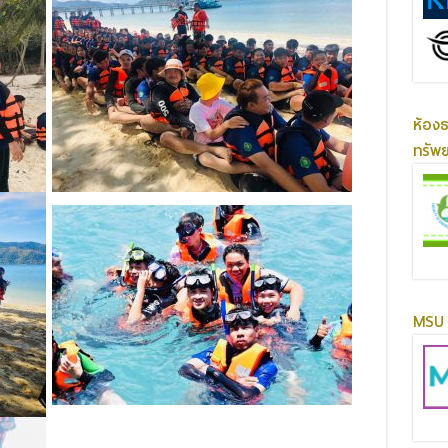
ห้อง
ทรัพ
MSU 