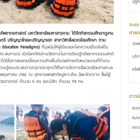
ปฏิท
ระบบ
ศาสต
ะทรัพยากรศาสตร์ มหาวิทยาลัยมหาสารคาม ได้จัดกิจกรรมศึกษาดูงาน
ญาตรี ปริญญาโทและปริญญาเอก สาขาวิชาสิ่งแวดล้อมศึกษา ตาม
จองห
 Education Paradigms)
ที่มุ่งเน้นให้ผู้เรียนและโลกความเป็นจริงเป็น
มประสบการณ์ เปิดโลกทัศน์ทางวิชาการในการเรียนรู้ทรัพยากรธรรมชาติ
บริ
สิตได้มีโอกาสแลกเปลี่ยนความคิดเห็นกับองค์กรหรือหน่วยงานที่ทำงาน
วามรู้และประสบการณ์มาประยุกต์ใช้ในการจัดการสิ่งแวดล้อมทางทะเล
แจ้ง
1-4พฤษภาคม 2562 ณ อุทยานแห่งชาติหมู่เกาะช้าง จังหวัดตราด ซึ่งมีผู้
ด้วยอาจารย์ จำนวน 6 คน และนิสิต จำนวน 114 คน
ดาวน
แบบฟ
แบบ
เกณฑ