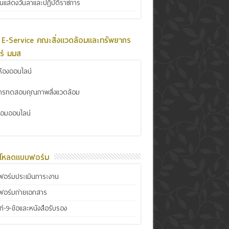
ินแสดงวันลาและปฏิบัติราชการ
 E-Service คณะสิ่งแวดล้อมและทรัพยากร
ร์ มมส
้องออนไลน์
การทดสอบคุณภาพสิ่งแวดล้อม
ซ่อมออนไลน์
์โหลดแบบฟอร์ม
อร์มประเมินภาระงาน
ฟอร์มถ่ายเอกสาร
์-9-ข้อและหนังสือรับรอง