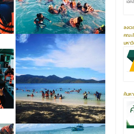
เอกส
ลงเว
คณะส
มหาว
ค้นหา