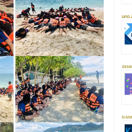
มคอ.2
จรร
ระบบ