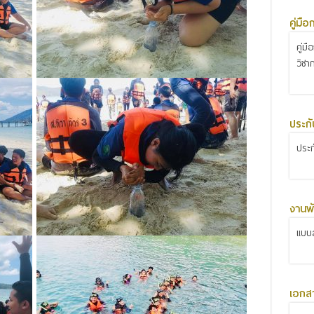
คู่มื
คู่ม
วิชา
ประก
ประ
งานพั
แบบส
เอกส