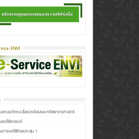
vice ENVI
น
ินคณบดีคณะสิ่งแวดล้อมและทรัพยากรศาสตร์
ินขอใช้รถยนต์
ินการขอใช้ห้องประชุม 1